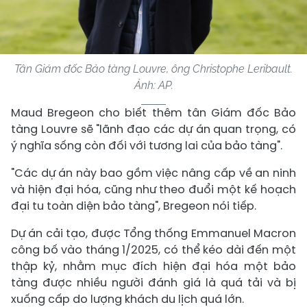
Tân Giám đốc Bảo tàng Louvre, ông Christophe Leribault.
Ảnh: AP.
Maud Bregeon cho biết thêm tân Giám đốc Bảo
tàng Louvre sẽ "lãnh đạo các dự án quan trọng, có
ý nghĩa sống còn đối với tương lai của bảo tàng".
"Các dự án này bao gồm việc nâng cấp về an ninh
và hiện đại hóa, cũng như theo đuổi một kế hoạch
đại tu toàn diện bảo tàng", Bregeon nói tiếp.
Dự án cải tạo, được Tổng thống Emmanuel Macron
công bố vào tháng 1/2025, có thể kéo dài đến một
thập kỷ, nhằm mục đích hiện đại hóa một bảo
tàng được nhiều người đánh giá là quá tải và bị
xuống cấp do lượng khách du lịch quá lớn.