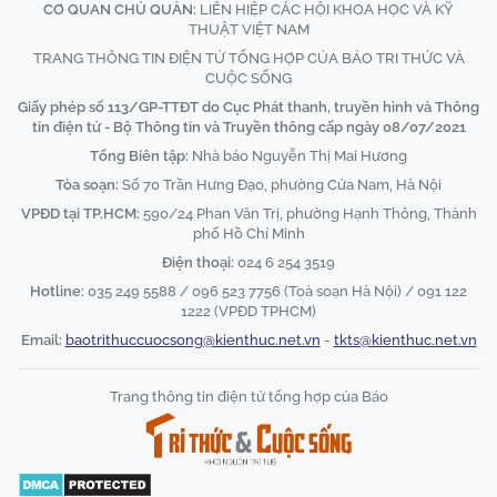
CƠ QUAN CHỦ QUẢN:
LIÊN HIỆP CÁC HỘI KHOA HỌC VÀ KỸ
THUẬT VIỆT NAM
TRANG THÔNG TIN ĐIỆN TỬ TỔNG HỢP CỦA BÁO TRI THỨC VÀ
CUỘC SỐNG
Giấy phép số 113/GP-TTĐT do Cục Phát thanh, truyền hình và Thông
tin điện tử - Bộ Thông tin và Truyền thông cấp ngày 08/07/2021
Tổng Biên tập:
Nhà báo Nguyễn Thị Mai Hương
Tòa soạn:
Số 70 Trần Hưng Đạo, phường Cửa Nam, Hà Nội
VPĐD tại TP.HCM:
590/24 Phan Văn Trị, phường Hạnh Thông, Thành
phố Hồ Chí Minh
Điện thoại:
024 6 254 3519
Hotline:
035 249 5588 / 096 523 7756 (Toà soạn Hà Nội) / 091 122
1222 (VPĐD TPHCM)
Email:
baotrithuccuocsong@kienthuc.net.vn
-
tkts@kienthuc.net.vn
Trang thông tin điện tử tổng hợp của Báo