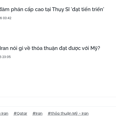
đàm phán cấp cao tại Thụy Sĩ 'đạt tiến triển'
6 03:42
Iran nói gì về thỏa thuận đạt được với Mỹ?
6 23:05
 Iran
#Qatar
#Iran
#thỏa thuận Mỹ - Iran