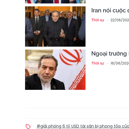
Iran nói cuộc 
22/06/202
Thời sự
Ngoại trưởng 
16/06/202
Thời sự
#giải phóng 6 tỷ USD tài sản bị phong tỏa của