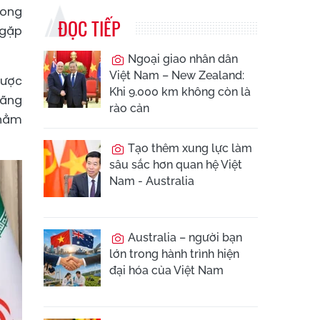
hong
ĐỌC TIẾP
 gặp
Ngoại giao nhân dân
Việt Nam – New Zealand:
được
Khi 9.000 km không còn là
hãng
rào cản
nhằm
Tạo thêm xung lực làm
sâu sắc hơn quan hệ Việt
Nam - Australia
Australia – người bạn
lớn trong hành trình hiện
đại hóa của Việt Nam