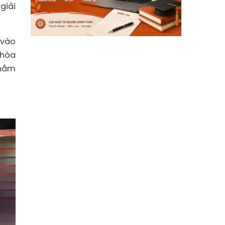
giải
 vào
 hòa
nhằm