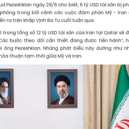
d Pezeshkian ngày 29/6 cho biết, 6 tỷ USD tài sản bị p
i phóng trong bối cảnh các cuộc đàm phán Mỹ - Iran
n ra trên khắp Vịnh Ba Tư cuối tuần qua.
 trong tổng số 12 tỷ USD tài sản của Iran tại Qatar sẽ 
Các bước theo dõi cần thiết đang được tiến hành”, 
i ông Pezeshkian. Những phát biểu này dường như 
hỏa thuận tạm thời giữa Mỹ và Iran.