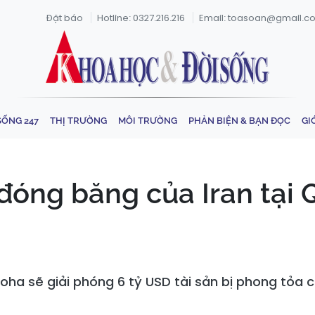
Đặt báo
Hotline: 0327.216.216
Email: toasoan@gmail.c
SỐNG 247
THỊ TRƯỜNG
MÔI TRƯỜNG
PHẢN BIỆN & BẠN ĐỌC
GI
 đóng băng của Iran tại 
a sẽ giải phóng 6 tỷ USD tài sản bị phong tỏa củ