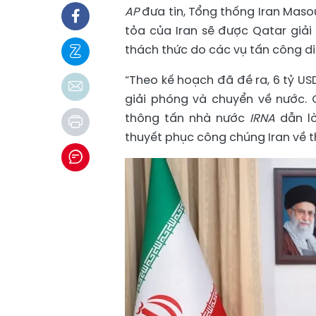
AP
đưa tin, Tổng thống Iran Masou
tỏa của Iran sẽ được Qatar giả
thách thức do các vụ tấn công diễ
“Theo kế hoạch đã đề ra, 6 tỷ USD
giải phóng và chuyển về nước. 
thông tấn nhà nước
IRNA
dẫn lờ
thuyết phục công chúng Iran về t