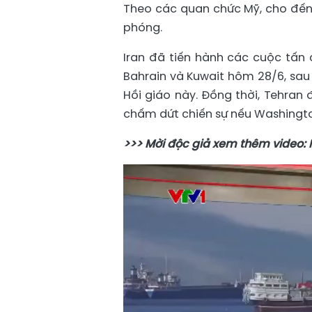
Theo các quan chức Mỹ, cho đến 
phóng.
Iran đã tiến hành các cuộc tấn
Bahrain và Kuwait hôm 28/6, sa
Hồi giáo này. Đồng thời, Tehra
chấm dứt chiến sự nếu Washingto
>>> Mời độc giả xem thêm video: 