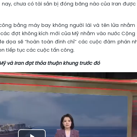
nay, chưa có tài sản bị đóng băng nào của Iran được 
 công bằng máy bay không người lái và tên lửa nhằm
u các đợt không kích mới của Mỹ nhằm vào nước Cộng
n đe dọa sẽ “hoàn toàn đình chỉ” các cuộc đàm phán 
n tiếp tục các cuộc tấn công.
Mỹ và Iran đạt thỏa thuận khung trước đó