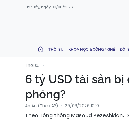
Thứ Bảy, ngày 08/08/2026
THỜI SỰ
KHOA HỌC & CÔNG NGHỆ
ĐỜI 
Thời sự
6 tỷ USD tài sản bị
phóng?
An An (Theo AP)
29/06/2026 10:10
Theo Tổng thống Masoud Pezeshkian, Doh