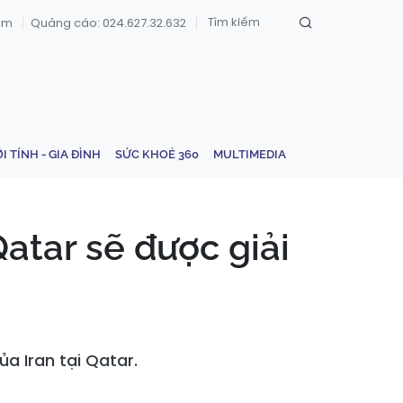
om
Quảng cáo: 024.627.32.632
ỚI TÍNH - GIA ĐÌNH
SỨC KHOẺ 360
MULTIMEDIA
Qatar sẽ được giải
a Iran tại Qatar.