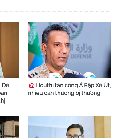
: Đề
Houthi tấn công Ả Rập Xê Út,
oàn
nhiều dân thường bị thương
thị