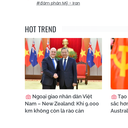
#đàm phán Mỹ - Iran
HOT TREND
Ngoại giao nhân dân Việt
Tạo 
Nam – New Zealand: Khi 9.000
sắc hơ
km không còn là rào cản
Austral