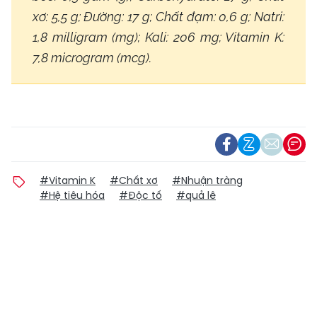
xơ: 5,5 g; Đường: 17 g; Chất đạm: 0,6 g; Natri:
1,8 milligram (mg); Kali: 206 mg; Vitamin K:
7,8 microgram (mcg).
#Vitamin K
#Chất xơ
#Nhuận tràng
#Hệ tiêu hóa
#Độc tố
#quả lê