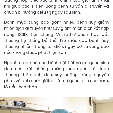
trường hợp, việc xác định chính xác giới tính thai
nhi giúp bác sĩ tiên lượng bệnh, tư vấn di truyền và
chuẩn bị hướng điều trị ngay sau sinh.
Danh mục cũng bao gồm nhiều bệnh suy giảm
miễn dịch di truyền như suy giảm miễn dịch kết hợp
nặng SCID, hội chứng Wiskott-Aldrich hay bất
thường hệ thống bổ thể. Trẻ mắc các bệnh này
thường nhiễm trùng tái diễn, nguy cơ tử vong cao
nếu không được phát hiện sớm.
Ngoài ra còn có các bệnh nội tiết và cơ quan sinh
dục như hội chứng kháng androgen, rối loạn
thượng thận sinh dục, suy buồng trứng nguyên
phát, vô sinh nam giới, dị tật cơ quan sinh dục nam,
lỗ tiểu lệch thấp…