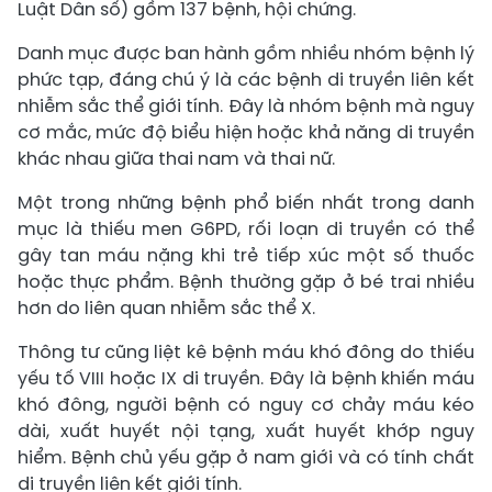
Luật Dân số) gồm 137 bệnh, hội chứng.
Danh mục được ban hành gồm nhiều nhóm bệnh lý
phức tạp, đáng chú ý là các bệnh di truyền liên kết
nhiễm sắc thể giới tính. Đây là nhóm bệnh mà nguy
cơ mắc, mức độ biểu hiện hoặc khả năng di truyền
khác nhau giữa thai nam và thai nữ.
Một trong những bệnh phổ biến nhất trong danh
mục là thiếu men G6PD, rối loạn di truyền có thể
gây tan máu nặng khi trẻ tiếp xúc một số thuốc
hoặc thực phẩm. Bệnh thường gặp ở bé trai nhiều
hơn do liên quan nhiễm sắc thể X.
Thông tư cũng liệt kê bệnh máu khó đông do thiếu
yếu tố VIII hoặc IX di truyền. Đây là bệnh khiến máu
khó đông, người bệnh có nguy cơ chảy máu kéo
dài, xuất huyết nội tạng, xuất huyết khớp nguy
hiểm. Bệnh chủ yếu gặp ở nam giới và có tính chất
di truyền liên kết giới tính.