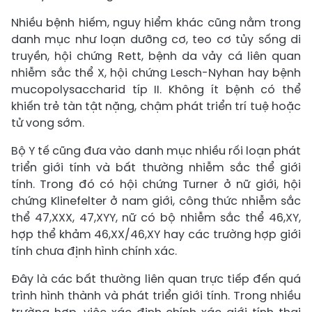
Nhiều bệnh hiếm, nguy hiểm khác cũng nằm trong
danh mục như loạn dưỡng cơ, teo cơ tủy sống di
truyền, hội chứng Rett, bệnh da vảy cá liên quan
nhiễm sắc thể X, hội chứng Lesch-Nyhan hay bệnh
mucopolysaccharid típ II. Không ít bệnh có thể
khiến trẻ tàn tật nặng, chậm phát triển trí tuệ hoặc
tử vong sớm.
Bộ Y tế cũng đưa vào danh mục nhiều rối loạn phát
triển giới tính và bất thường nhiễm sắc thể giới
tính. Trong đó có hội chứng Turner ở nữ giới, hội
chứng Klinefelter ở nam giới, công thức nhiễm sắc
thể 47,XXX, 47,XYY, nữ có bộ nhiễm sắc thể 46,XY,
hợp thể khảm 46,XX/46,XY hay các trường hợp giới
tính chưa định hình chính xác.
Đây là các bất thường liên quan trực tiếp đến quá
trình hình thành và phát triển giới tính. Trong nhiều