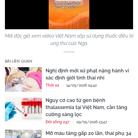
Play
Video
Mời độc giả xem video Việt Nam sắp sử dụng thuốc điều trị
ung thư của Nga
BÀI LIÊN QUAN
Nghị định mới xử phạt nặng hành vi
xác định giới tính thai nhi
Thời sự
14/05/2026 04:42
Nguy cơ cao từ gen bệnh
thalassemia tại Việt Nam, cần tăng
cường sàng lọc
Đời sống 247
09/05/2026 23:47
Mỡ máu tăng gấp 20 lần, thai phụ 34