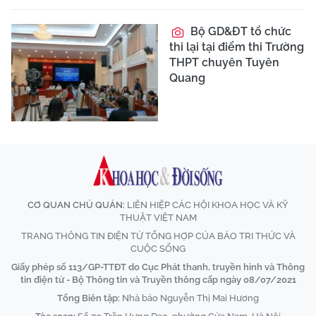
Bộ GD&ĐT tổ chức
thi lại tại điểm thi Trường
THPT chuyên Tuyên
Quang
CƠ QUAN CHỦ QUẢN:
LIÊN HIỆP CÁC HỘI KHOA HỌC VÀ KỸ
THUẬT VIỆT NAM
TRANG THÔNG TIN ĐIỆN TỬ TỔNG HỢP CỦA BÁO TRI THỨC VÀ
CUỘC SỐNG
Giấy phép số 113/GP-TTĐT do Cục Phát thanh, truyền hình và Thông
tin điện tử - Bộ Thông tin và Truyền thông cấp ngày 08/07/2021
Tổng Biên tập:
Nhà báo Nguyễn Thị Mai Hương