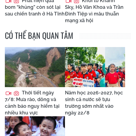
Phát hiện quả
Khởi tố Khánh
bom “khủng” còn sót lại
Sky, Hồ Văn Khoa và Trần
sau chiến tranh ở Hà Tĩnh
Đình Tiệp vì mâu thuẫn
mạng xã hội
CÓ THỂ BẠN QUAN TÂM
Thời tiết ngày
Năm học 2026-2027, học
7/8: Mưa rào, dông và
sinh cả nước sẽ tựu
cảnh báo nguy hiểm tại
trường sớm nhất vào
nhiều khu vực
ngày 22/8