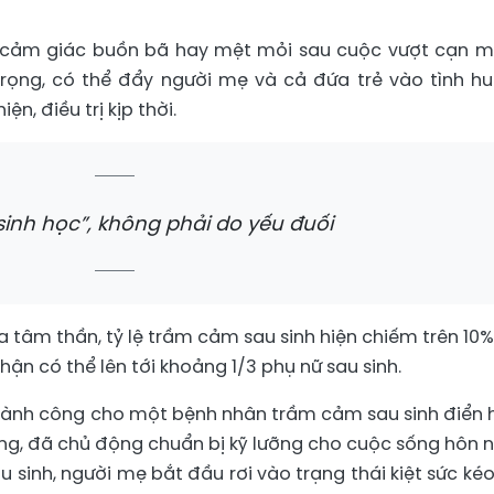
à cảm giác buồn bã hay mệt mỏi sau cuộc vượt cạn m
rọng, có thể đẩy người mẹ và cả đứa trẻ vào tình h
n, điều trị kịp thời.
sinh học”, không phải do yếu đuối
 tâm thần, tỷ lệ trầm cảm sau sinh hiện chiếm trên 10%
ận có thể lên tới khoảng 1/3 phụ nữ sau sinh.
thành công cho một bệnh nhân trầm cảm sau sinh điển h
ộng, đã chủ động chuẩn bị kỹ lưỡng cho cuộc sống hôn 
au sinh, người mẹ bắt đầu rơi vào trạng thái kiệt sức kéo