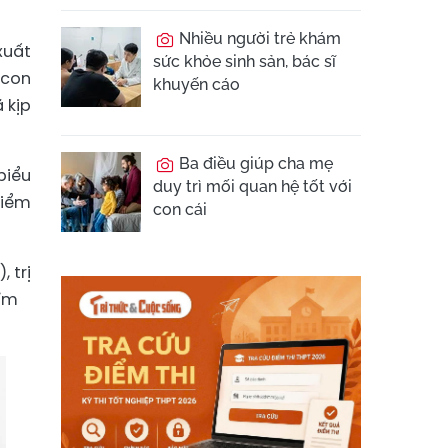
Nhiều người trẻ khám
xuất
sức khỏe sinh sản, bác sĩ
 con
khuyến cáo
 kịp
Ba điều giúp cha mẹ
biểu
duy trì mối quan hệ tốt với
hiểm
con cái
 trị
mỉm