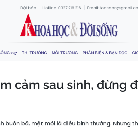
Đặt báo
Hotline: 0327.216.216
Email: toasoan@gmail.c
SỐNG 247
THỊ TRƯỜNG
MÔI TRƯỜNG
PHẢN BIỆN & BẠN ĐỌC
GI
ầm cảm sau sinh, đừng 
h buồn bã, mệt mỏi là điều bình thường. Nhưng th