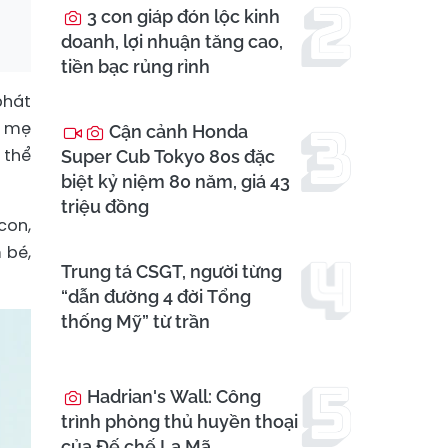
3 con giáp đón lộc kinh
doanh, lợi nhuận tăng cao,
tiền bạc rủng rỉnh
phát
a mẹ
Cận cảnh Honda
 thể
Super Cub Tokyo 80s đặc
biệt kỷ niệm 80 năm, giá 43
triệu đồng
con,
 bé,
Trung tá CSGT, người từng
“dẫn đường 4 đời Tổng
thống Mỹ” từ trần
Hadrian's Wall: Công
trình phòng thủ huyền thoại
của Đế chế La Mã