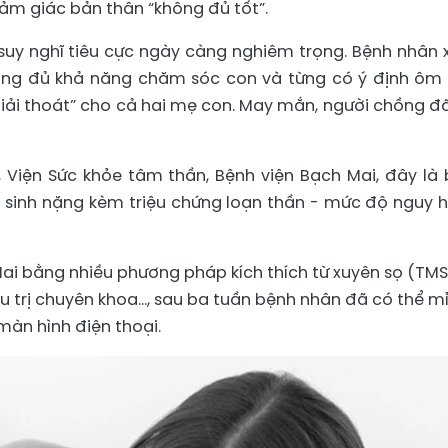
ảm giác bản thân “không đủ tốt”.
 suy nghĩ tiêu cực ngày càng nghiêm trọng. Bệnh nhân 
ông đủ khả năng chăm sóc con và từng có ý định ôm
iải thoát” cho cả hai mẹ con. May mắn, người chồng đã
 Viện Sức khỏe tâm thần, Bệnh viện Bạch Mai, đây là 
 sinh nặng kèm triệu chứng loạn thần - mức độ nguy 
Mai bằng nhiều phương pháp kích thích từ xuyên sọ (TMS),
ều trị chuyên khoa..., sau ba tuần bệnh nhân đã có thể 
 màn hình điện thoại.