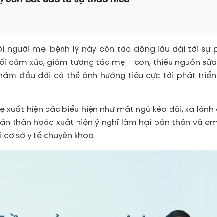
ới người mẹ, bệnh lý này còn tác động lâu dài tới sự 
t nối cảm xúc, giảm tương tác mẹ - con, thiếu nguồn sữ
ăm đầu đời có thể ảnh hưởng tiêu cực tới phát triển
ẹ xuất hiện các biểu hiện như mất ngủ kéo dài, xa lánh 
n thân hoặc xuất hiện ý nghĩ làm hại bản thân và em
 cơ sở y tế chuyên khoa.