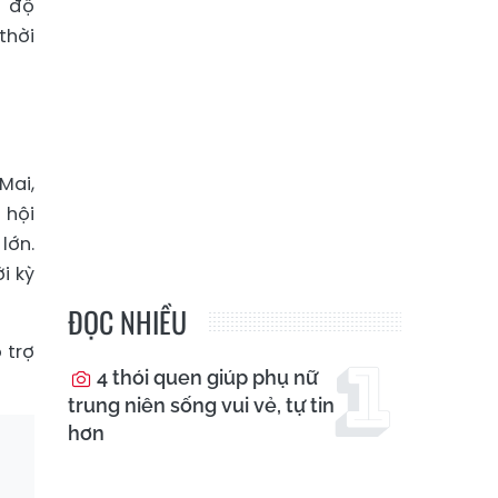
g độ
thời
Mai,
 hội
lớn.
i kỳ
ĐỌC NHIỀU
 trợ
4 thói quen giúp phụ nữ
trung niên sống vui vẻ, tự tin
hơn