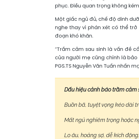
phục. Điều quan trọng không kém 
Một giấc ngủ đủ, chế độ dinh dưỡ
nghe thay vì phán xét có thể trở
đoạn khó khăn.
“Trầm cảm sau sinh là vấn đề cầ
của người mẹ cũng chính là bảo v
PGS.TS Nguyễn Văn Tuấn nhấn mạ
Dấu hiệu cảnh báo trầm cảm 
Buồn bã, tuyệt vọng kéo dài tr
Mất ngủ nghiêm trọng hoặc n
Lo âu, hoảng sợ, dễ kích động