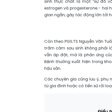
sinh thực chất là một “sự đổ vỡ
estrogen và progesterone - hai 
gian ngắn, gây tác động lớn tới 
Còn theo PGS.TS Nguyễn Văn Tuấn
trầm cảm sau sinh không phải là
vẫn áp đặt, mà là phản ứng của 
Bệnh thường xuất hiện trong kho
hậu sản.
Các chuyên gia cũng lưu ý, phụ n
từ gia đình hoặc có tiền sử rối 
Điều t