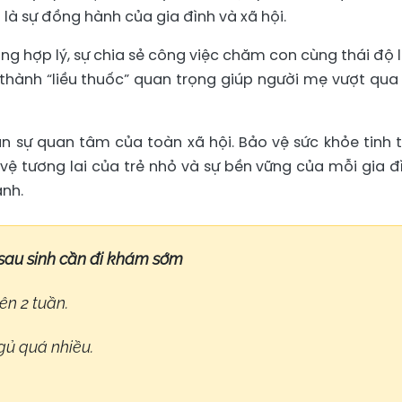
là sự đồng hành của gia đình và xã hội.
ng hợp lý, sự chia sẻ công việc chăm con cùng thái độ 
 thành “liều thuốc” quan trọng giúp người mẹ vượt qua 
n sự quan tâm của toàn xã hội. Bảo vệ sức khỏe tinh 
ệ tương lai của trẻ nhỏ và sự bền vững của mỗi gia đì
nh.
sau sinh cần đi khám sớm
ên 2 tuần.
gủ quá nhiều.
.