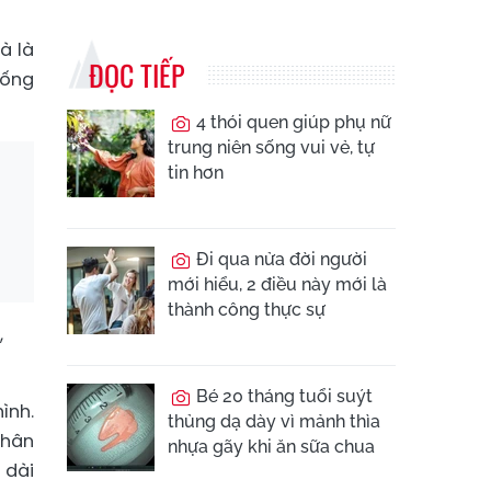
à là
ĐỌC TIẾP
uống
4 thói quen giúp phụ nữ
trung niên sống vui vẻ, tự
tin hơn
Đi qua nửa đời người
mới hiểu, 2 điều này mới là
thành công thực sự
,
Bé 20 tháng tuổi suýt
ình.
thủng dạ dày vì mảnh thìa
nhân
nhựa gãy khi ăn sữa chua
 dài