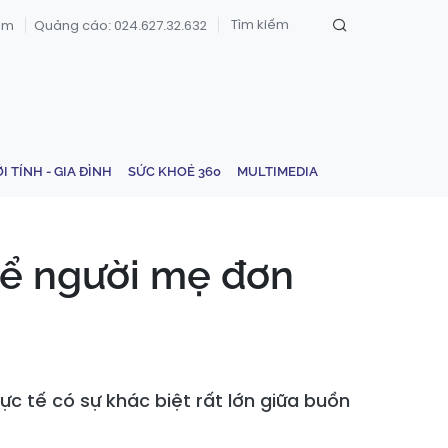
om
Quảng cáo: 024.627.32.632
ỚI TÍNH - GIA ĐÌNH
SỨC KHOẺ 360
MULTIMEDIA
để người mẹ đơn
ực tế có sự khác biệt rất lớn giữa buồn