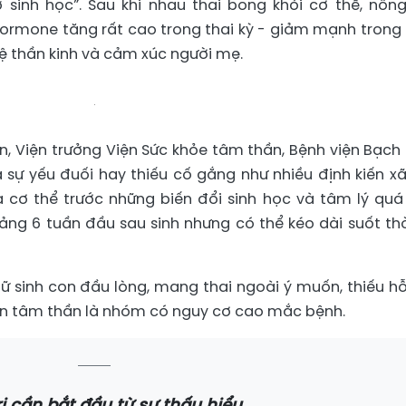
 sinh học”. Sau khi nhau thai bong khỏi cơ thể, nồn
hormone tăng rất cao trong thai kỳ - giảm mạnh trong 
hệ thần kinh và cảm xúc người mẹ.
, Viện trưởng Viện Sức khỏe tâm thần, Bệnh viện Bạch 
 sự yếu đuối hay thiếu cố gắng như nhiều định kiến xã
cơ thể trước những biến đổi sinh học và tâm lý quá 
ảng 6 tuần đầu sau sinh nhưng có thể kéo dài suốt thờ
ữ sinh con đầu lòng, mang thai ngoài ý muốn, thiếu hỗ
loạn tâm thần là nhóm có nguy cơ cao mắc bệnh.
rị cần bắt đầu từ sự thấu hiểu