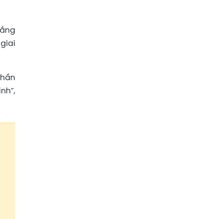
lắng
giai
thần
nh”,