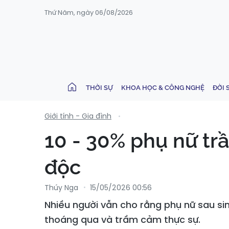
Thứ Năm, ngày 06/08/2026
THỜI SỰ
KHOA HỌC & CÔNG NGHỆ
ĐỜI 
Giới tính - Gia đình
10 - 30% phụ nữ tr
độc
Thúy Nga
15/05/2026 00:56
Nhiều người vẫn cho rằng phụ nữ sau sin
thoáng qua và trầm cảm thực sự.