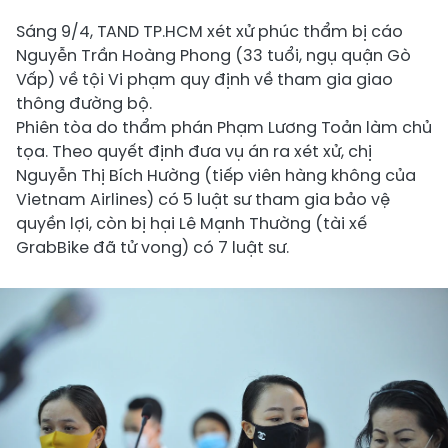
Sáng 9/4, TAND TP.HCM xét xử phúc thẩm bị cáo
Nguyễn Trần Hoàng Phong (33 tuổi, ngụ quận Gò
Vấp) về tội Vi phạm quy định về tham gia giao
thông đường bộ.
Phiên tòa do thẩm phán Phạm Lương Toản làm chủ
tọa. Theo quyết định đưa vụ án ra xét xử, chị
Nguyễn Thị Bích Hường (tiếp viên hàng không của
Vietnam Airlines) có 5 luật sư tham gia bảo vệ
quyền lợi, còn bị hại Lê Mạnh Thường (tài xế
GrabBike đã tử vong) có 7 luật sư.