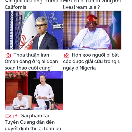
sân golf của ông Trump ở
Mexico bị bắn tử vong khi
California
livestream là ai?
Thỏa thuận Iran -
Hơn 300 người bị bắt
Oman đang ở 'giai đoạn
cóc được giải cứu trong 1
soạn thảo cuối cùng'
ngày ở Nigeria
Sai phạm tại
Tuyên Quang dẫn đến
quyết định thi lại toàn bộ