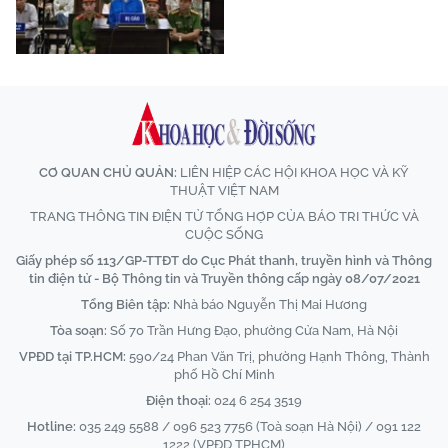
CƠ QUAN CHỦ QUẢN:
LIÊN HIỆP CÁC HỘI KHOA HỌC VÀ KỸ
THUẬT VIỆT NAM
TRANG THÔNG TIN ĐIỆN TỬ TỔNG HỢP CỦA BÁO TRI THỨC VÀ
CUỘC SỐNG
Giấy phép số 113/GP-TTĐT do Cục Phát thanh, truyền hình và Thông
tin điện tử - Bộ Thông tin và Truyền thông cấp ngày 08/07/2021
Tổng Biên tập:
Nhà báo Nguyễn Thị Mai Hương
Tòa soạn:
Số 70 Trần Hưng Đạo, phường Cửa Nam, Hà Nội
VPĐD tại TP.HCM:
590/24 Phan Văn Trị, phường Hạnh Thông, Thành
phố Hồ Chí Minh
Điện thoại:
024 6 254 3519
Hotline:
035 249 5588 / 096 523 7756 (Toà soạn Hà Nội) / 091 122
1222 (VPĐD TPHCM)