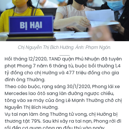
Chị Nguyễn Thị Bích Hường. Ảnh:
Phạm Ngôn.
Hồi tháng 12/2020, TAND quận Phú Nhuận đã tuyên
phạt Phong 7 năm 6 tháng tù, buộc bồi thường
1,4
tỷ đồng
cho chị Hường và 477 triệu đồng cho gia
đình ông Thường.
Theo cáo buộc, rạng sáng 30/1/2020, Phong lái xe
Mercedes lao ôtô sang làn đường ngược chiều,
tông vào xe máy của ông Lê Mạnh Thường chở chị
Nguyễn Thị Bích Hường.
Vụ tai nạn làm ông Thường tử vong, chị Hường bị
thương tật 79%. Sau khi xảy ra tai nạn, Phong rời đi
rồi đến cơ quan công an đầu thú vào ngày