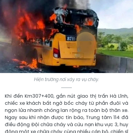
Hiện trường nơi xảy ra vụ cháy.
Khi đến Km307+400, gần nút giao thị trấn Hà Lĩnh,
chiếc xe khách bất ngờ bốc cháy từ phần đuôi và
ngọn lửa nhanh chóng lan rộng ra toàn bộ thân xe.
Ngay sau khi nhận được tin báo, Trung tâm 114 đã
điều động Đội chữa cháy và cứu nạn khu vực 3, huy
động một xe chữa cháy cùng nhiều cán bộ, chiến sĩ