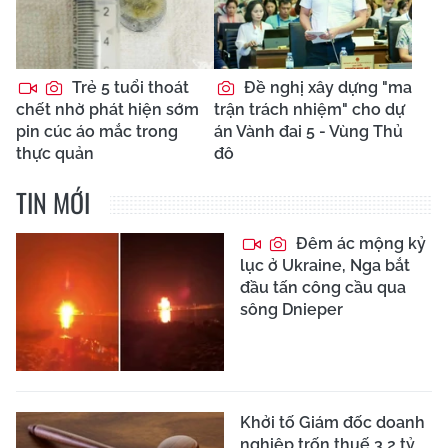
Trẻ 5 tuổi thoát
Đề nghị xây dựng "ma
chết nhờ phát hiện sớm
trận trách nhiệm" cho dự
pin cúc áo mắc trong
án Vành đai 5 - Vùng Thủ
thực quản
đô
TIN MỚI
Đêm ác mộng kỷ
lục ở Ukraine, Nga bắt
đầu tấn công cầu qua
sông Dnieper
Khởi tố Giám đốc doanh
nghiệp trốn thuế 3,2 tỷ