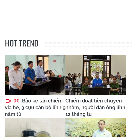
HOT TREND
Bảo kê lấn chiếm
Chiếm đoạt tiền chuyển
vỉa hè, 3 cựu cán bộ lĩnh 9
nhầm, người đàn ông lĩnh
năm tù
12 tháng tù