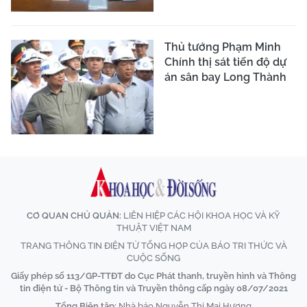
Thủ tướng Phạm Minh
Chính thị sát tiến độ dự
án sân bay Long Thành
CƠ QUAN CHỦ QUẢN:
LIÊN HIỆP CÁC HỘI KHOA HỌC VÀ KỸ
THUẬT VIỆT NAM
TRANG THÔNG TIN ĐIỆN TỬ TỔNG HỢP CỦA BÁO TRI THỨC VÀ
CUỘC SỐNG
Giấy phép số 113/GP-TTĐT do Cục Phát thanh, truyền hình và Thông
tin điện tử - Bộ Thông tin và Truyền thông cấp ngày 08/07/2021
Tổng Biên tập:
Nhà báo Nguyễn Thị Mai Hương