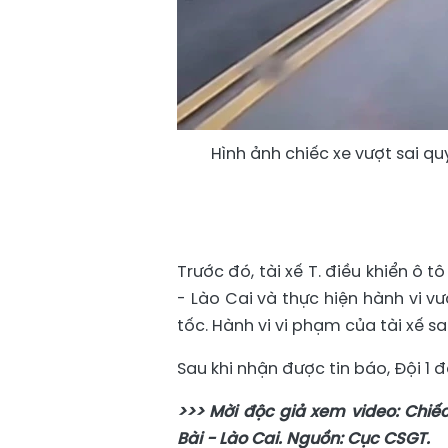
Hình ảnh chiếc xe vượt sai quy
Trước đó, tài xế T. điều khiển ô 
- Lào Cai và thực hiện hành vi v
tốc. Hành vi vi phạm của tài xế s
Sau khi nhận được tin báo, Đội 1 đ
>>> Mời độc giả xem video: Chiế
Bài - Lào Cai. Nguồn: Cục CSGT.