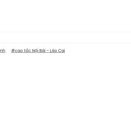
ịnh
#cao tốc Nội Bài - Lào Cai