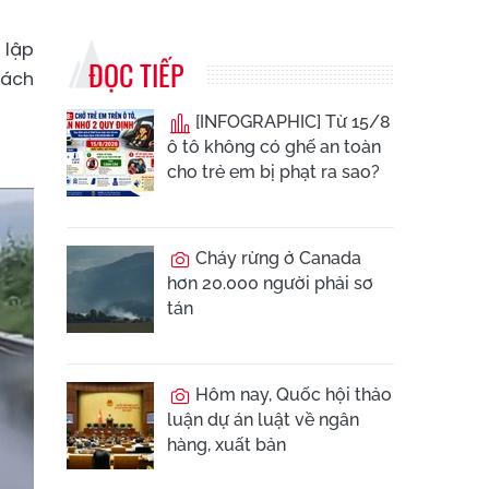
 lập
ĐỌC TIẾP
hách
[INFOGRAPHIC] Từ 15/8
ô tô không có ghế an toàn
cho trẻ em bị phạt ra sao?
Cháy rừng ở Canada
hơn 20.000 người phải sơ
tán
Hôm nay, Quốc hội thảo
luận dự án luật về ngân
hàng, xuất bản