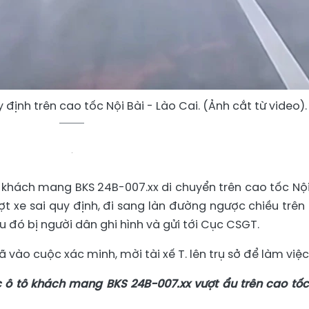
 định trên cao tốc Nội Bài - Lào Cai. (Ảnh cắt từ video).
tô khách mang BKS 24B-007.xx di chuyển trên cao tốc Nội
ượt xe sai quy định, đi sang làn đường ngược chiều trên
au đó bị người dân ghi hình và gửi tới Cục CSGT.
ã vào cuộc xác minh, mời tài xế T. lên trụ sở để làm việc
c ô tô khách mang BKS 24B-007.xx vượt ẩu trên cao tốc