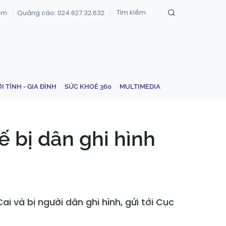
om
Quảng cáo: 024.627.32.632
ỚI TÍNH - GIA ĐÌNH
SỨC KHOẺ 360
MULTIMEDIA
́ bị dân ghi hình
và bị người dân ghi hình, gửi tới Cục