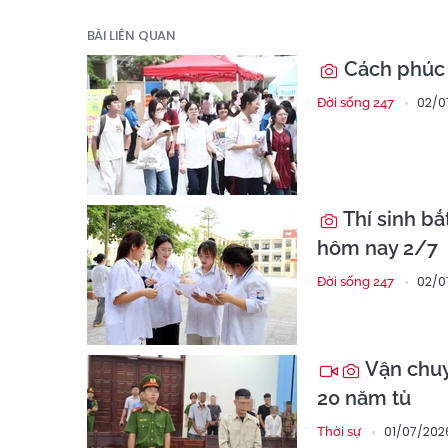
BÀI LIÊN QUAN
Cách phúc 
02/0
Đời sống 247
Thí sinh bắ
hôm nay 2/7
02/0
Đời sống 247
Vận chuyể
20 năm tù
01/07/2026
Thời sự