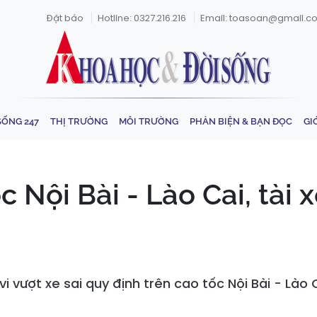
Đặt báo
Hotline: 0327.216.216
Email: toasoan@gmail.c
SỐNG 247
THỊ TRƯỜNG
MÔI TRƯỜNG
PHẢN BIỆN & BẠN ĐỌC
GI
Nội Bài - Lào Cai, tài xê
h vi vượt xe sai quy định trên cao tốc Nội Bài - Lào Cai 