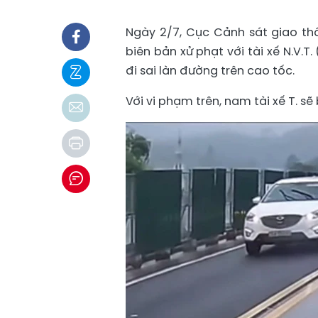
Ngày 2/7, Cục Cảnh sát giao th
biên bản xử phạt với tài xế N.V.T
đi sai làn đường trên cao tốc.
Với vi phạm trên, nam tài xế T. sẽ 