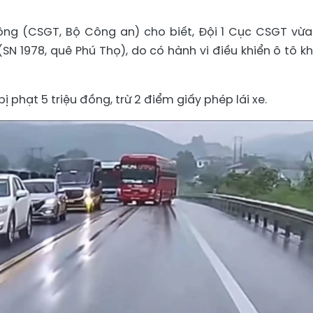
ông (CSGT, Bộ Công an) cho biết, Đội 1 Cục CSGT vừa
. (SN 1978, quê Phú Thọ), do có hành vi điều khiển ô tô k
bị phạt 5 triệu đồng, trừ 2 điểm giấy phép lái xe.