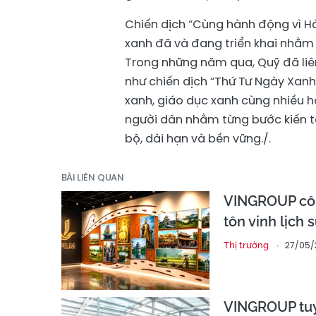
Chiến dịch “Cùng hành động vì Hàn
xanh đã và đang triển khai nhằm 
Trong những năm qua, Quỹ đã liê
như chiến dịch “Thứ Tư Ngày Xanh
xanh, giáo dục xanh cùng nhiều h
người dân nhằm từng bước kiến t
bộ, dài hạn và bền vững./.
BÀI LIÊN QUAN
VINGROUP côn
tôn vinh lịch 
27/05/
Thị trường
VINGROUP tuyể