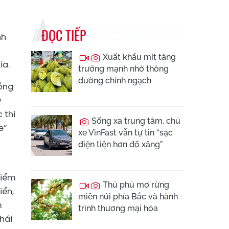
ĐỌC TIẾP
nh
Xuất khẩu mít tăng
ia.
trưởng mạnh nhờ thông
đường chính ngạch
đồng
y
 thi
Sống xa trung tâm, chủ
e”
xe VinFast vẫn tự tin “sạc
điện tiện hơn đổ xăng”
điểm
Thủ phủ mơ rừng
iển,
miền núi phía Bắc và hành
m
trình thương mại hóa
thái