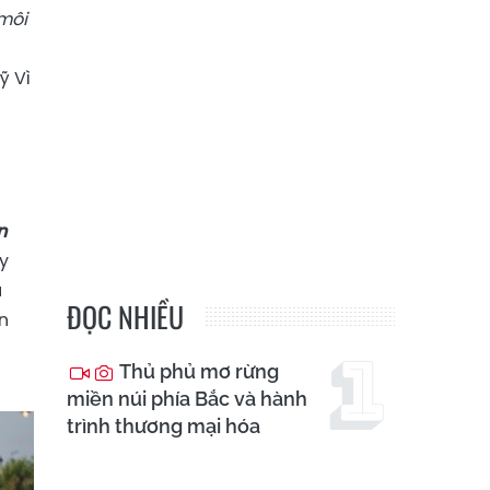
môi
ỹ Vì
n
y
u
ĐỌC NHIỀU
n
Thủ phủ mơ rừng
miền núi phía Bắc và hành
trình thương mại hóa