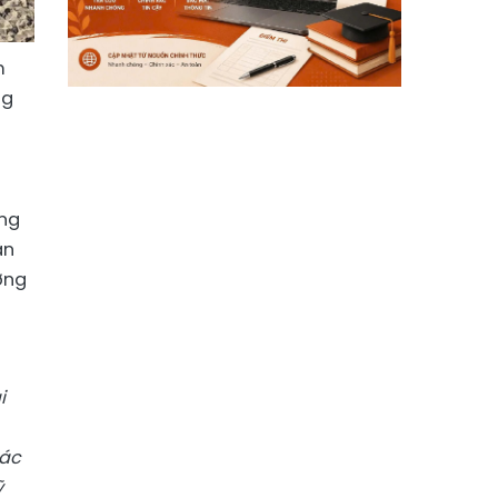
m
ng
ằng
ân
ờng
i
các
ỹ