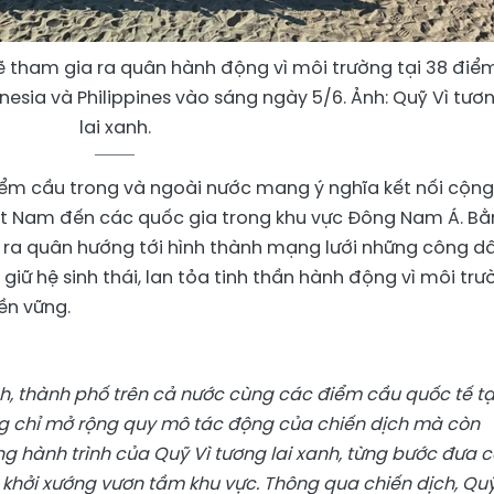
ẽ tham gia ra quân hành động vì môi trường tại 38 điể
nesia và Philippines vào sáng ngày 5/6. Ảnh: Quỹ Vì tươ
lai xanh.
 điểm cầu trong và ngoài nước mang ý nghĩa kết nối cộng
iệt Nam đến các quốc gia trong khu vực Đông Nam Á. B
i ra quân hướng tới hình thành mạng lưới những công d
iữ hệ sinh thái, lan tỏa tinh thần hành động vì môi trư
ền vững.
tỉnh, thành phố trên cả nước cùng các điểm cầu quốc tế tạ
ông chỉ mở rộng quy mô tác động của chiến dịch mà còn
g hành trình của Quỹ Vì tương lai xanh, từng bước đưa 
 khởi xướng vươn tầm khu vực. Thông qua chiến dịch, Qu