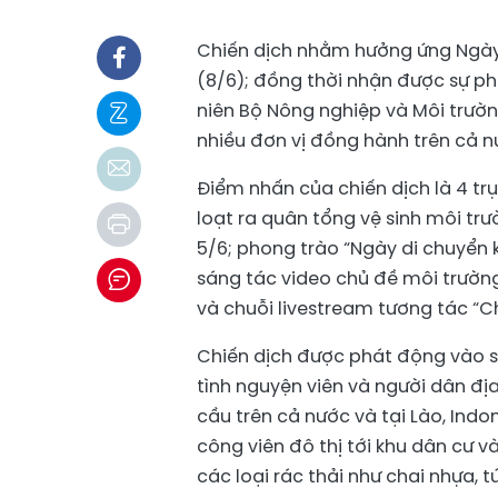
Chiến dịch nhằm hưởng ứng Ngày 
(8/6); đồng thời nhận được sự p
niên Bộ Nông nghiệp và Môi trườn
nhiều đơn vị đồng hành trên cả nư
Điểm nhấn của chiến dịch là 4 tr
loạt ra quân tổng vệ sinh môi tr
5/6; phong trào “Ngày di chuyển k
sáng tác video chủ đề môi trường
và chuỗi livestream tương tác “C
Chiến dịch được phát động vào sá
tình nguyện viên và người dân đị
cầu trên cả nước và tại Lào, Indone
công viên đô thị tới khu dân cư 
các loại rác thải như chai nhựa, tú