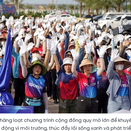
ai hàng loạt chương trình cộng đồng quy mô lớn để khuy
động vì môi trường, thúc đẩy lối sống xanh và phát tri