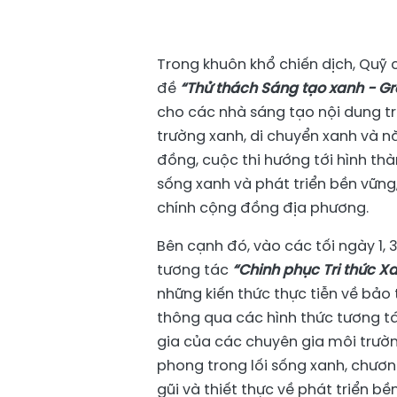
Trong khuôn khổ chiến dịch, Quỹ 
đề
“Thử thách Sáng tạo xanh - Gr
cho các nhà sáng tạo nội dung t
trường xanh, di chuyển xanh và năn
đồng, cuộc thi hướng tới hình th
sống xanh và phát triển bền vữn
chính cộng đồng địa phương.
Bên cạnh đó, vào các tối ngày 1, 3
tương tác
“Chinh phục Tri thức X
những kiến thức thực tiễn về bảo 
thông qua các hình thức tương tá
gia của các chuyên gia môi trườn
phong trong lối sống xanh, chươn
gũi và thiết thực về phát triển b