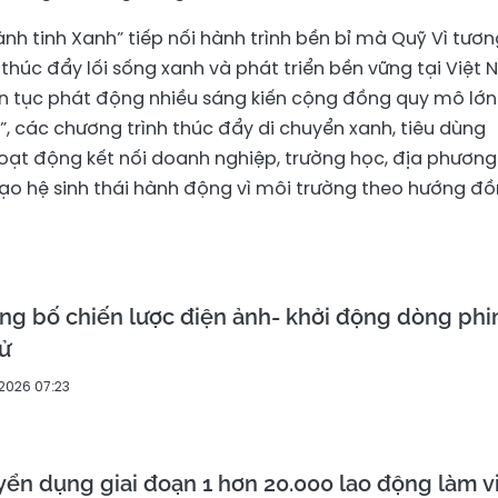
h tinh Xanh” tiếp nối hành trình bền bỉ mà Quỹ Vì tương
thúc đẩy lối sống xanh và phát triển bền vững tại Việt 
n tục phát động nhiều sáng kiến cộng đồng quy mô lớn
”, các chương trình thúc đẩy di chuyển xanh, tiêu dùng
oạt động kết nối doanh nghiệp, trường học, địa phương
ạo hệ sinh thái hành động vì môi trường theo hướng đ
g bố chiến lược điện ảnh- khởi động dòng ph
sử
2026 07:23
n dụng giai đoạn 1 hơn 20.000 lao động làm v