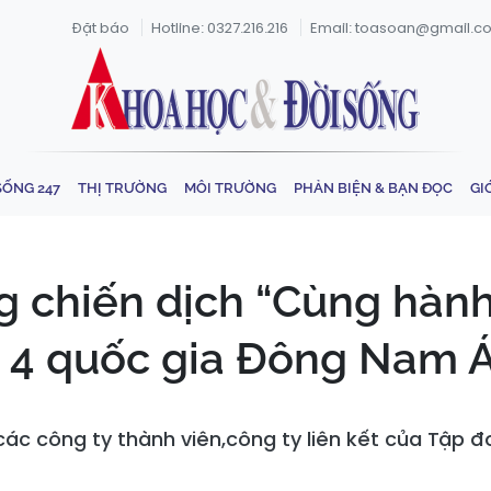
Đặt báo
Hotline: 0327.216.216
Email: toasoan@gmail.c
SỐNG 247
THỊ TRƯỜNG
MÔI TRƯỜNG
PHẢN BIỆN & BẠN ĐỌC
GI
 chiến dịch “Cùng hành
i 4 quốc gia Đông Nam 
các công ty thành viên,công ty liên kết của Tập đ