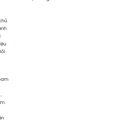
chủ
ành
i
iệu
lối
ream
.
ham
ần