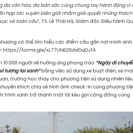
 đa văn hóa, đa bản sắc cùng chung tay hành động vì 
hần hợp tác xuyên biên giới nhằm giải quyết những thách
 vực và toàn cầu
”, TS. Lê Thái Hà, Giám đốc Điều hành Qu
phương có thể tìm hiểu các điểm cầu gần nơi mình sinh
y: https://forms.gle/xL77UhB26zMDqDJfA
ến 10.000 người sẽ hưởng ứng phong trào
“Ngày di chuyể
ì tương lai xanh”
bằng việc sử dụng xe buýt điện, xe má
uan, trường học thay cho phương tiện sử dụng nhiên liệ
huyến khích chia sẻ hình ảnh check-in cùng phương tiệ
h trình xanh trở thành một lời kêu gọi cộng đồng cùng