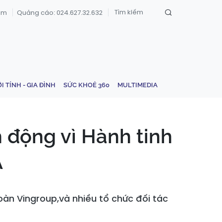
om
Quảng cáo: 024.627.32.632
ỚI TÍNH - GIA ĐÌNH
SỨC KHOẺ 360
MULTIMEDIA
 động vì Hành tinh
Á
oàn Vingroup,và nhiều tổ chức đối tác