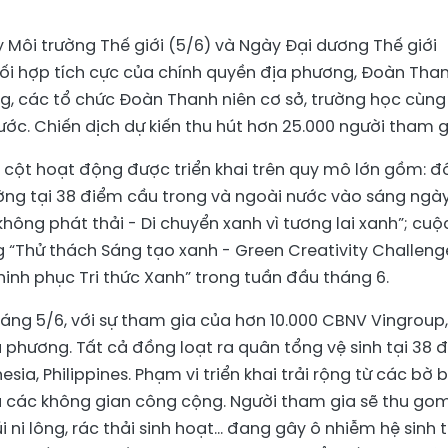
Môi trường Thế giới (5/6) và Ngày Đại dương Thế giới
hối hợp tích cực của chính quyền địa phương, Đoàn Tha
g, các tổ chức Đoàn Thanh niên cơ sở, trường học cùng
ớc. Chiến dịch dự kiến thu hút hơn 25.000 người tham g
ụ cột hoạt động được triển khai trên quy mô lớn gồm: 
ường tại 38 điểm cầu trong và ngoài nước vào sáng ngà
hông phát thải - Di chuyển xanh vì tương lai xanh”; cuộc
 “Thử thách Sáng tạo xanh - Green Creativity Challeng
hinh phục Tri thức Xanh” trong tuần đầu tháng 6.
ng 5/6, với sự tham gia của hơn 10.000 CBNV Vingroup,
a phương. Tất cả đồng loạt ra quân tổng vệ sinh tại 38 
sia, Philippines. Phạm vi triển khai trải rộng từ các bờ b
và các không gian công cộng. Người tham gia sẽ thu go
i ni lông, rác thải sinh hoạt... đang gây ô nhiễm hệ sinh 