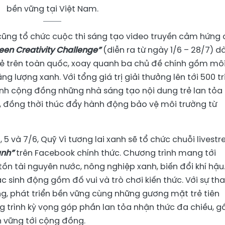
bền vững tại Việt Nam.
cũng tổ chức cuộc thi sáng tạo video truyền cảm hứng 
een Creativity Challenge”
(diễn ra từ ngày 1/6 – 28/7) d
rẻ trên toàn quốc, xoay quanh ba chủ đề chính gồm mô
g lượng xanh. Với tổng giá trị giải thưởng lên tới 500 tr
ành cộng đồng những nhà sáng tạo nội dung trẻ lan tỏa 
g, đồng thời thúc đẩy hành động bảo vệ môi trường từ
, 5 và 7/6, Quỹ Vì tương lai xanh sẽ tổ chức chuỗi livest
anh”
trên Facebook chính thức. Chương trình mang tới
tồn tài nguyên nước, nông nghiệp xanh, biến đổi khí hậu..
c sinh động gồm đố vui và trò chơi kiến thức. Với sự t
g, phát triển bền vững cùng những gương mặt trẻ tiên
g trình kỳ vọng góp phần lan tỏa nhận thức đa chiều, g
ền vững tới cộng đồng.