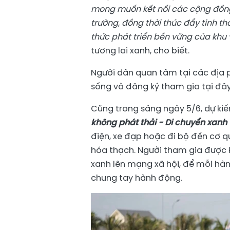
mong muốn kết nối các cộng đồng
trường, đồng thời thúc đẩy tinh t
thức phát triển bền vững của khu
tương lai xanh, cho biết.
Người dân quan tâm tại các địa 
sống và đăng ký tham gia tại đâ
Cũng trong sáng ngày 5/6, dự ki
không phát thải - Di chuyển xanh v
điện, xe đạp hoặc đi bộ đến cơ q
hóa thạch. Người tham gia được k
xanh lên mạng xã hội, để mỗi hàn
chung tay hành động.