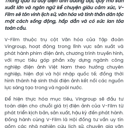
Thông qua tư duy điện ảnh đương đại, quy mô sản
xuất lớn và ngôn ngữ kể chuyện giàu cảm xúc, V-
Film sẽ tôn vinh lịch sử, văn hóa và tinh thần dân tộc
một cách sống động, hấp dẫn và có sức lan tỏa
toàn cầu.
V-Film thuộc trụ cột Văn hóa của Tập đoàn
Vingroup, hoạt động trong lĩnh vực sản xuất và
phát hành phim điện ảnh, chương trình truyền hình,
với mục tiêu góp phần xây dựng ngành công
nghiệp điện ảnh Việt Nam theo hướng chuyên
nghiệp, hiện đại và hội nhập quốc tế; đồng thời
hình thành hệ sinh thái điện ảnh kết nối các nguồn
lực sáng tạo trong và ngoài nước.
Để hiện thực hóa mục tiêu, Vingroup sẽ đầu tư
toàn diện cho chuỗi giá trị điện ảnh của V-Film từ
phát triển kịch bản, sản xuất, hậu kỳ đến phát hành.
Đồng hành cùng V-Film là Hội đồng tư vấn uy tín
gồm các nhà nghiên cứu lịch sử, chuyên gia văn