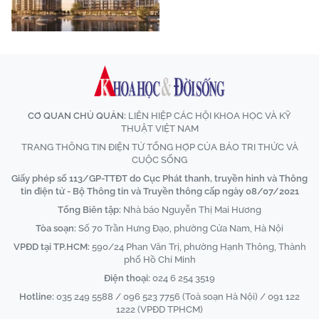
CƠ QUAN CHỦ QUẢN:
LIÊN HIỆP CÁC HỘI KHOA HỌC VÀ KỸ
THUẬT VIỆT NAM
TRANG THÔNG TIN ĐIỆN TỬ TỔNG HỢP CỦA BÁO TRI THỨC VÀ
CUỘC SỐNG
Giấy phép số 113/GP-TTĐT do Cục Phát thanh, truyền hình và Thông
tin điện tử - Bộ Thông tin và Truyền thông cấp ngày 08/07/2021
Tổng Biên tập:
Nhà báo Nguyễn Thị Mai Hương
Tòa soạn:
Số 70 Trần Hưng Đạo, phường Cửa Nam, Hà Nội
VPĐD tại TP.HCM:
590/24 Phan Văn Trị, phường Hạnh Thông, Thành
phố Hồ Chí Minh
Điện thoại:
024 6 254 3519
Hotline:
035 249 5588 / 096 523 7756 (Toà soạn Hà Nội) / 091 122
1222 (VPĐD TPHCM)