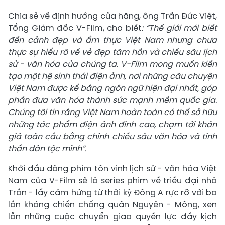
Chia sẻ về định hướng của hãng, ông Trần Đức Việt,
Tổng Giám đốc V-Film, cho biết
: “Thế giới mới biết
đến cảnh đẹp và ẩm thực Việt Nam nhưng chưa
thực sự hiểu rõ về vẻ đẹp tâm hồn và chiều sâu lịch
sử - văn hóa của chúng ta. V-Film mong muốn kiến
tạo một hệ
sinh thái điện ảnh, nơi những câu chuyện
Việt Nam được kể bằng ngôn ngữ hiện đại nhất, góp
phần đưa văn hóa thành sức mạnh mềm quốc gia.
Chúng tôi tin rằng Việt Nam hoàn toàn có thể sở hữu
những tác phẩm điện ảnh đỉnh cao, chạm tới khán
giả toàn cầu bằng chính chiều sâu văn hóa và tinh
thần dân tộc mình”.
Khởi đầu
dòng phim tôn vinh lịch sử - văn hóa Việt
Nam của V-Film sẽ là series phim về triều đại nhà
Trần - lấy cảm hứng từ thời kỳ Đông A rực rỡ với ba
lần kháng chiến chống quân Nguyên - Mông, xen
lẫn những cuộc chuyển giao quyền lực đầy kịch