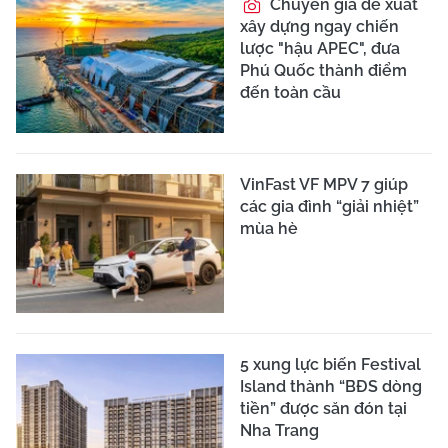
Chuyên gia đề xuất
xây dựng ngay chiến
lược "hậu APEC", đưa
Phú Quốc thành điểm
đến toàn cầu
VinFast VF MPV 7 giúp
các gia đình “giải nhiệt”
mùa hè
5 xung lực biến Festival
Island thành “BĐS dòng
tiền” được săn đón tại
Nha Trang