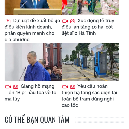
Dự luật đề xuất bỏ 40
Xúc động lễ truy
điều kiện kinh doanh,
điệu, an táng 10 hài cốt
phân quyền mạnh cho
liệt sĩ ở Hà Tĩnh
địa phương
Giang hồ mạng
Yêu cầu hoàn
Tiến “Bịp” hầu tòa về tội
thiện hạ tầng sạc điện tại
ma túy
toàn bộ trạm dừng nghỉ
cao tốc
CÓ THỂ BẠN QUAN TÂM