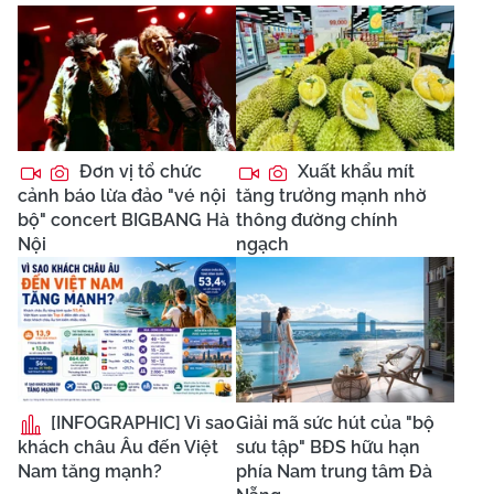
Đơn vị tổ chức
Xuất khẩu mít
cảnh báo lừa đảo "vé nội
tăng trưởng mạnh nhờ
bộ" concert BIGBANG Hà
thông đường chính
Nội
ngạch
[INFOGRAPHIC] Vì sao
Giải mã sức hút của "bộ
khách châu Âu đến Việt
sưu tập" BĐS hữu hạn
Nam tăng mạnh?
phía Nam trung tâm Đà