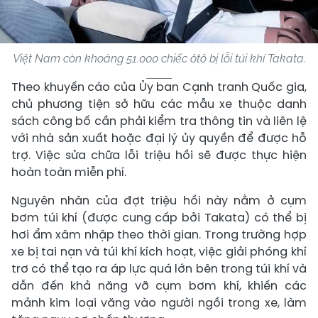
Việt Nam còn khoảng 51.000 chiếc ôtô bị lỗi túi khí Takata.
Theo khuyến cáo của Ủy ban Cạnh tranh Quốc gia,
chủ phương tiện sở hữu các mẫu xe thuộc danh
sách công bố cần phải kiểm tra thông tin và liên lệ
với nhà sản xuất hoặc đại lý ủy quyền để được hỗ
trợ. Việc sửa chữa lỗi triệu hồi sẽ được thực hiện
hoàn toàn miễn phí.
Nguyên nhân của đợt triệu hồi này nằm ở cụm
bơm túi khí (được cung cấp bởi Takata) có thể bị
hơi ẩm xâm nhập theo thời gian. Trong trường hợp
xe bị tai nạn và túi khí kích hoạt, việc giải phóng khí
trơ có thể tạo ra áp lực quá lớn bên trong túi khí và
dẫn đến khả năng vỡ cụm bơm khí, khiến các
mảnh kim loại văng vào người ngồi trong xe, làm