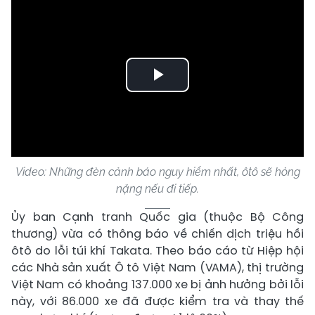
Play
Video
Video: Những đèn cảnh báo nguy hiểm nhất, ôtô sẽ hỏng
nặng nếu đi tiếp.
Ủy ban Cạnh tranh Quốc gia (thuộc Bộ Công
thương) vừa có thông báo về chiến dịch triệu hồi
ôtô do lỗi túi khí Takata. Theo báo cáo từ Hiệp hội
các Nhà sản xuất Ô tô Việt Nam (VAMA), thị trường
Việt Nam có khoảng 137.000 xe bị ảnh hưởng bởi lỗi
này, với 86.000 xe đã được kiểm tra và thay thế