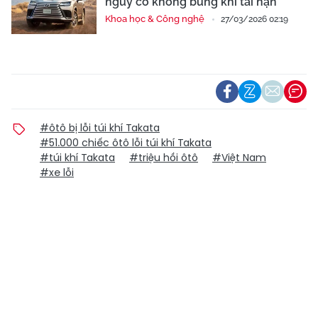
nguy cơ không bung khi tai nạn
Khoa học & Công nghệ
27/03/2026 02:19
#ôtô bị lỗi túi khí Takata
#51.000 chiếc ôtô lỗi túi khí Takata
#túi khí Takata
#triệu hồi ôtô
#Việt Nam
#xe lỗi