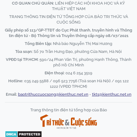
CƠ QUAN CHỦ QUẢN:
LIÊN HIỆP CÁC HỘI KHOA HỌC VÀ KỸ
THUẬT VIỆT NAM
TRANG THÔNG TIN ĐIỆN TỬ TỔNG HỢP CỦA BÁO TRI THỨC VÀ
CUỘC SỐNG
Giấy phép số 113/GP-TTĐT do Cục Phát thanh, truyền hình và Thông
tin điện tử - Bộ Thông tin và Truyền thông cấp ngày 08/07/2021
Tổng Biên tập:
Nhà báo Nguyễn Thị Mai Hương
Tòa soạn:
Số 70 Trần Hưng Đạo, phường Cửa Nam, Hà Nội
VPĐD tại TP.HCM:
590/24 Phan Văn Trị, phường Hạnh Thông, Thành
phố Hồ Chí Minh
Điện thoại:
024 6 254 3519
Hotline:
035 249 5588 / 096 523 7756 (Toà soạn Hà Nội) / 091 122
1222 (VPĐD TPHCM)
Email:
baotrithuccuocsong@kienthuc.net.vn
-
tkts@kienthuc.net.vn
Trang thông tin điện tử tổng hợp của Báo