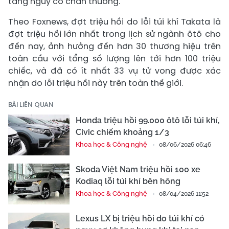
tăng nguy cơ chấn thương.
Theo Foxnews, đợt triệu hồi do lỗi túi khí Takata là
đợt triệu hồi lớn nhất trong lịch sử ngành ôtô cho
đến nay, ảnh hưởng đến hơn 30 thương hiệu trên
toàn cầu với tổng số lượng lên tới hơn 100 triệu
chiếc, và đã có ít nhất 33 vụ tử vong được xác
nhận do lỗi triệu hồi này trên toàn thế giới.
BÀI LIÊN QUAN
Honda triệu hồi 99.000 ôtô lỗi túi khí,
Civic chiếm khoảng 1/3
Khoa học & Công nghệ
08/06/2026 06:46
Skoda Việt Nam triệu hồi 100 xe
Kodiaq lỗi túi khí bên hông
Khoa học & Công nghệ
08/04/2026 11:52
Lexus LX bị triệu hồi do túi khí có