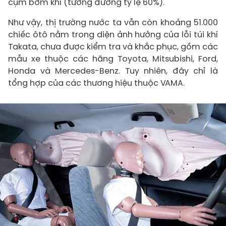
cụm bơm khí (tương đương tỷ lệ 60%).
Như vậy, thị trường nước ta vẫn còn khoảng 51.000
chiếc ôtô nằm trong diện ảnh hưởng của lỗi túi khí
Takata, chưa được kiểm tra và khắc phục, gồm các
mẫu xe thuộc các hãng Toyota, Mitsubishi, Ford,
Honda và Mercedes-Benz. Tuy nhiên, đây chỉ là
tổng hợp của các thương hiệu thuộc VAMA.