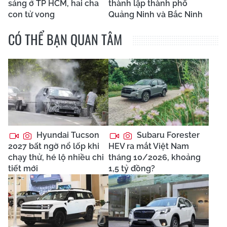
sáng ở TP HCM, hai cha
thành lập thành phố
con tử vong
Quảng Ninh và Bắc Ninh
CÓ THỂ BẠN QUAN TÂM
Hyundai Tucson
Subaru Forester
2027 bất ngờ nổ lốp khi
HEV ra mắt Việt Nam
chạy thử, hé lộ nhiều chi
tháng 10/2026, khoảng
tiết mới
1,5 tỷ đồng?