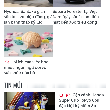
Hyundai SantaFe giảm
Subaru Forester tại Việt
sốc tới 220 triệu đồng, giá
Nam "gây sốc", giảm tiền
lăn bánh thấp kỷ lục
mặt đến 360 triệu đồng
Lợi ích của việc học
nhiều ngôn ngữ đối với
sức khỏe não bộ
TIN MỚI
Cận cảnh Honda
Super Cub Tokyo 80s
đặc biệt kỷ niệm 80