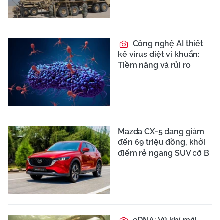
Công nghệ AI thiết
kế virus diệt vi khuẩn:
Tiềm năng và rủi ro
Mazda CX-5 đang giảm
đến 69 triệu đồng, khởi
điểm rẻ ngang SUV cỡ B
eDNA: Vũ khí mới