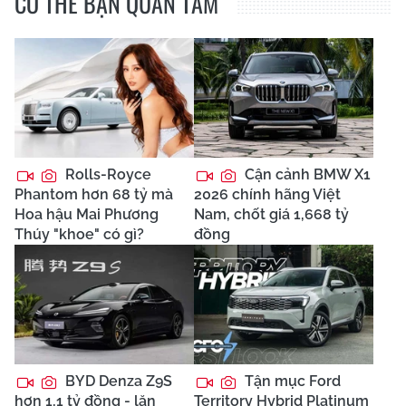
CÓ THỂ BẠN QUAN TÂM
Rolls-Royce
Cận cảnh BMW X1
Phantom hơn 68 tỷ mà
2026 chính hãng Việt
Hoa hậu Mai Phương
Nam, chốt giá 1,668 tỷ
Thúy "khoe" có gì?
đồng
BYD Denza Z9S
Tận mục Ford
hơn 1,1 tỷ đồng - lăn
Territory Hybrid Platinum