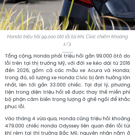
Honda triệu hồi 99.000 ôtô lỗi túi khí, Civic chiếm khoảng
1/3.
Tổng cộng, Honda phải triệu hồi gần 99.000 ôtô do
lỗi trên tại thị trường Mỹ, với đời xe kéo dài từ 2016
đến 2026, gồm cả các mẫu xe Acura và Honda;
trong đó, số lượng xe Honda Civic bị ảnh hưởng lớn
nhất, lên tới gần 33.000 chiếc. Tại đại lý, phương
tiện trong diện triệu hồi sẽ được thay thế miễn phí
bộ phận cảm biến trọng lượng ở ghế ngồi để khắc
phục lỗi.
Vào tháng 4 vừa qua, Honda cũng triệu hồi khoảng
479.000 chiếc Honda Odyssey liên quan đến lỗi túi
khí rèm tại thị trường Bắc Mỹ, nguyên nhân nằm ở