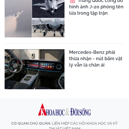
Trung Quốc công bố
hình ảnh J-20 phóng tên
lửa trong tập trận
Mercedes-Benz phải
thừa nhận - nút bấm vật
lý vẫn là chân ái
CƠ QUAN CHỦ QUẢN:
LIÊN HIỆP CÁC HỘI KHOA HỌC VÀ KỸ
THUẬT VIỆT NAM