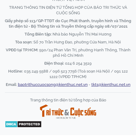
TRANG THÔNG TIN ĐIỆN TỬ TỔNG HỢP CỦA BÁO TRI THỨC VÀ
CUỘC SỐNG
Giấy phép số 113/GP-TTĐT do Cục Phát thanh, truyền hình và Thông
tin điện tử - Bộ Thông tin và Truyền thông cấp ngày 08/07/2021
Tổng Biên tập:
Nhà báo Nguyễn Thị Mai Hương
Tòa soạn:
Số 70 Trần Hưng Đạo, phường Cửa Nam, Hà Nội
VPĐD tại TP.HCM:
590/24 Phan Văn Trị, phường Hạnh Thông, Thành
phố Hồ Chí Minh
Điện thoại:
024 6 254 3519
Hotline:
035 249 5588 / 096 523 7756 (Toà soạn Hà Nội) / 091 122
1222 (VPĐD TPHCM)
Email:
baotrithuccuocsong@kienthuc.net.vn
-
tkts@kienthuc.net.vn
Trang thông tin điện tử tổng hợp của Báo