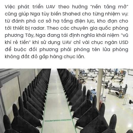
Việc phát triển UAV theo hướng “nền tảng mở”
cũng giúp Nga tùy biến Shahed cho từng nhiệm vụ:
từ đánh phá cơ sở hạ tầng điện lực, kho đạn cho
tới thiết bị radar. Theo các chuyên gia quốc phòng
phương Tây, Nga đang tái định nghĩa khái niệm “vũ
khí rẻ tiền” khi sử dụng UAV chỉ vài chục ngàn USD
để buộc đối phương phải phóng tên lửa phòng
không đắt đỏ gấp hàng chục lần.