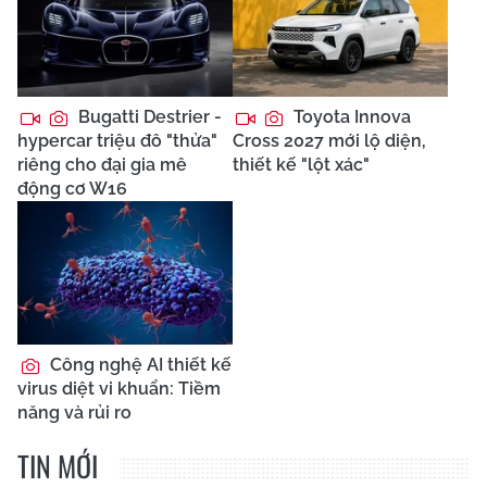
Bugatti Destrier -
Toyota Innova
hypercar triệu đô "thửa"
Cross 2027 mới lộ diện,
riêng cho đại gia mê
thiết kế "lột xác"
động cơ W16
Công nghệ AI thiết kế
virus diệt vi khuẩn: Tiềm
năng và rủi ro
TIN MỚI