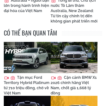
Australia – người bạn
Tổng Bí thư, Chủ tịch
lớn trong hành trình hiện
nước Tô Lâm thăm
đại hóa của Việt Nam
Australia, New Zealand:
Từ tin cậy chính trị đến
không gian phát triển mới
CÓ THỂ BẠN QUAN TÂM
Tận mục Ford
Cận cảnh BMW X1
Territory Hybrid Platinum
2026 chính hãng Việt
từ 710 triệu đồng, chờ về
Nam, chốt giá 1,668 tỷ
Việt Nam
đồng