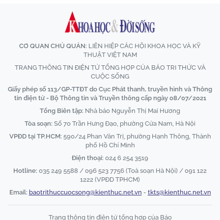
CƠ QUAN CHỦ QUẢN:
LIÊN HIỆP CÁC HỘI KHOA HỌC VÀ KỸ
THUẬT VIỆT NAM
TRANG THÔNG TIN ĐIỆN TỬ TỔNG HỢP CỦA BÁO TRI THỨC VÀ
CUỘC SỐNG
Giấy phép số 113/GP-TTĐT do Cục Phát thanh, truyền hình và Thông
tin điện tử - Bộ Thông tin và Truyền thông cấp ngày 08/07/2021
Tổng Biên tập:
Nhà báo Nguyễn Thị Mai Hương
Tòa soạn:
Số 70 Trần Hưng Đạo, phường Cửa Nam, Hà Nội
VPĐD tại TP.HCM:
590/24 Phan Văn Trị, phường Hạnh Thông, Thành
phố Hồ Chí Minh
Điện thoại:
024 6 254 3519
Hotline:
035 249 5588 / 096 523 7756 (Toà soạn Hà Nội) / 091 122
1222 (VPĐD TPHCM)
Email:
baotrithuccuocsong@kienthuc.net.vn
-
tkts@kienthuc.net.vn
Trang thông tin điện tử tổng hợp của Báo