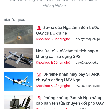
UAV Shahed-136 MS khiến Ukraine tiêu hao năng lực
phòng không.
BÀI LIÊN QUAN
Su-34 của Nga lãnh đòn trước
UAV của Ukraine
Khoa học & Công nghệ
02/07/2025 06:40
Nga "ra lò" UAV cảm tử tích hợp AI,
không cần sử dụng GPS
Khoa học & Công nghệ
27/06/2025 06:15
Ukraine nhận máy bay SHARK
chuyên chống UAV Nga
Khoa học & Công nghệ
25/06/2025 07:10
Phòng không Pantsir Nga nâng
cấp đạn tên lửa chuyên đối phó UAV