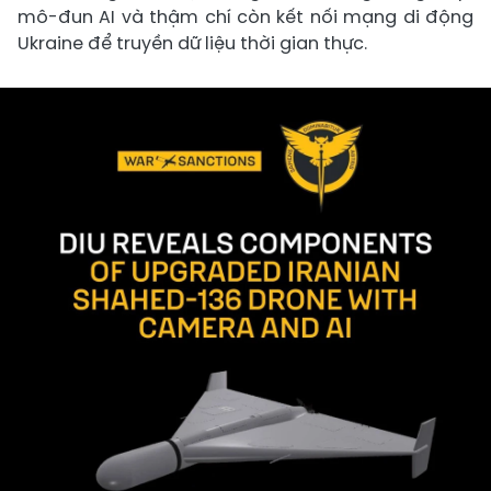
mô-đun AI và thậm chí còn kết nối mạng di động
Ukraine để truyền dữ liệu thời gian thực.