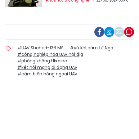
Khoa học & Công nghệ
24/06/2025 06:55
#UAV Shahed-136 MS
#vũ khí cảm tử Nga
#công nghiệp hóa UAV nội địa
#phòng không Ukraine
#kết nối mạng di động UAV
#cảm biến hồng ngoại UAV