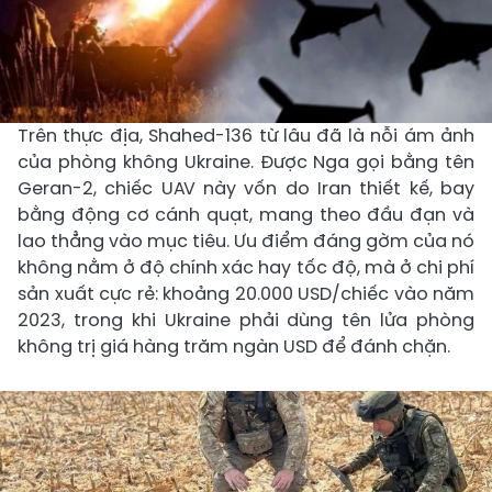
Trên thực địa, Shahed-136 từ lâu đã là nỗi ám ảnh
của phòng không Ukraine. Được Nga gọi bằng tên
Geran-2, chiếc UAV này vốn do Iran thiết kế, bay
bằng động cơ cánh quạt, mang theo đầu đạn và
lao thẳng vào mục tiêu. Ưu điểm đáng gờm của nó
không nằm ở độ chính xác hay tốc độ, mà ở chi phí
sản xuất cực rẻ: khoảng 20.000 USD/chiếc vào năm
2023, trong khi Ukraine phải dùng tên lửa phòng
không trị giá hàng trăm ngàn USD để đánh chặn.