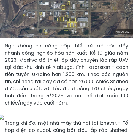
Nga không chỉ nâng cấp thiết kế mà còn đẩy
nhanh công nghiệp hóa sản xuất. Kể từ giữa năm
2023, Moskva đã thiết lập dây chuyền lắp ráp UAV
tại đặc khu kinh tế Alabuga, tỉnh Tatarstan - cách
tiền tuyến Ukraine hơn 1.200 km. Theo các nguồn
tin, chỉ riêng tại đây đã có hơn 26.000 chiếc Shahed
được sản xuất, với tốc độ khoảng 170 chiếc/ngày
tính đến tháng 5/2025 và có thể đạt mốc 190
chiếc/ngày vào cuối năm.
Trong khi đó, một nhà máy thứ hai tại Izhevsk - Tổ
hợp điện cơ Kupol, cũng bắt đầu lắp ráp Shahed.