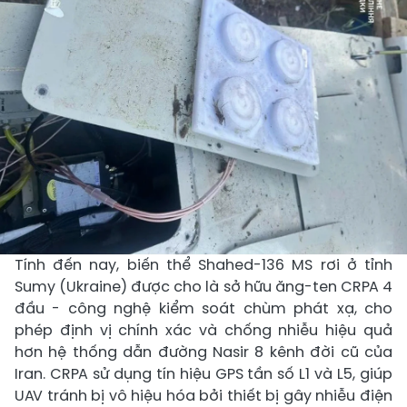
Tính đến nay, biến thể Shahed-136 MS rơi ở tỉnh
Sumy (Ukraine) được cho là sở hữu ăng-ten CRPA 4
đầu - công nghệ kiểm soát chùm phát xạ, cho
phép định vị chính xác và chống nhiễu hiệu quả
hơn hệ thống dẫn đường Nasir 8 kênh đời cũ của
Iran. CRPA sử dụng tín hiệu GPS tần số L1 và L5, giúp
UAV tránh bị vô hiệu hóa bởi thiết bị gây nhiễu điện