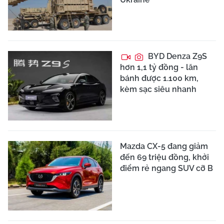
BYD Denza Z9S
hơn 1,1 tỷ đồng - lăn
bánh được 1.100 km,
kèm sạc siêu nhanh
Mazda CX-5 đang giảm
đến 69 triệu đồng, khởi
điểm rẻ ngang SUV cỡ B