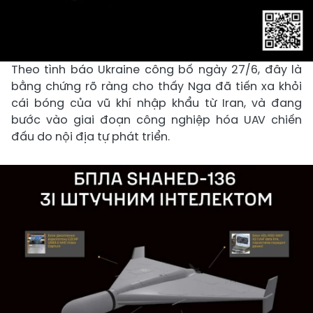
Theo tình báo Ukraine công bố ngày 27/6, đây là
bằng chứng rõ ràng cho thấy Nga đã tiến xa khỏi
cái bóng của vũ khí nhập khẩu từ Iran, và đang
bước vào giai đoạn công nghiệp hóa UAV chiến
đấu do nội địa tự phát triển.