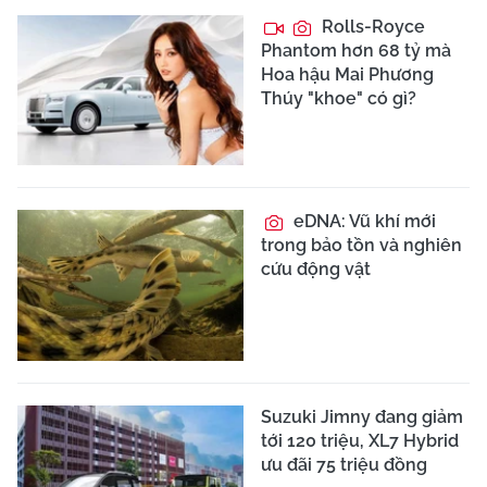
Rolls-Royce
Phantom hơn 68 tỷ mà
Hoa hậu Mai Phương
Thúy "khoe" có gì?
eDNA: Vũ khí mới
trong bảo tồn và nghiên
cứu động vật
Suzuki Jimny đang giảm
tới 120 triệu, XL7 Hybrid
ưu đãi 75 triệu đồng