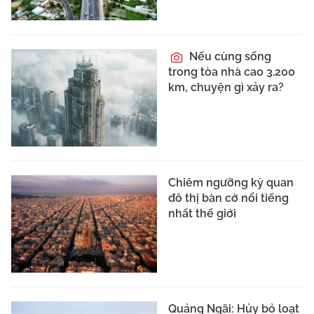
Nếu cùng sống
trong tòa nhà cao 3.200
km, chuyện gì xảy ra?
Chiêm ngưỡng kỳ quan
đô thị bàn cờ nổi tiếng
nhất thế giới
Quảng Ngãi: Hủy bỏ loạt