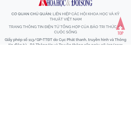
CƠ QUAN CHỦ QUẢN:
LIÊN HIỆP CÁC HỘI KHOA HỌC VÀ KỸ
THUẬT VIỆT NAM
TRANG THÔNG TIN ĐIỆN TỬ TỔNG HỢP CỦA BÁO TRI THỨC VÀ
CUỘC SỐNG
Giấy phép số 113/GP-TTĐT do Cục Phát thanh, truyền hình và Thông
tin điện tử - Bộ Thông tin và Truyền thông cấp ngày 08/07/2021
Tổng Biên tập:
Nhà báo Nguyễn Thị Mai Hương
Tòa soạn:
Số 70 Trần Hưng Đạo, phường Cửa Nam, Hà Nội
VPĐD tại TP.HCM:
590/24 Phan Văn Trị, phường Hạnh Thông, Thành
phố Hồ Chí Minh
Điện thoại:
024 6 254 3519
Hotline:
035 249 5588 / 096 523 7756 (Toà soạn Hà Nội) / 091 122
1222 (VPĐD TPHCM)
Email:
baotrithuccuocsong@kienthuc.net.vn
-
tkts@kienthuc.net.vn
Trang thông tin điện tử tổng hợp của Báo