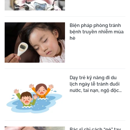
Biện pháp phòng tránh
bệnh truyền nhiễm mùa
hè
Dạy trẻ kỹ năng đi du
lịch ngày lễ tránh đuối
nước, tai nạn, ngộ độc...
Bác sĩ chỉ cách “né” tay