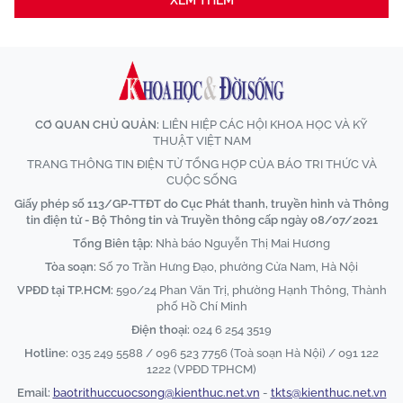
XEM THÊM
CƠ QUAN CHỦ QUẢN:
LIÊN HIỆP CÁC HỘI KHOA HỌC VÀ KỸ
THUẬT VIỆT NAM
TRANG THÔNG TIN ĐIỆN TỬ TỔNG HỢP CỦA BÁO TRI THỨC VÀ
CUỘC SỐNG
Giấy phép số 113/GP-TTĐT do Cục Phát thanh, truyền hình và Thông
tin điện tử - Bộ Thông tin và Truyền thông cấp ngày 08/07/2021
Tổng Biên tập:
Nhà báo Nguyễn Thị Mai Hương
Tòa soạn:
Số 70 Trần Hưng Đạo, phường Cửa Nam, Hà Nội
VPĐD tại TP.HCM:
590/24 Phan Văn Trị, phường Hạnh Thông, Thành
phố Hồ Chí Minh
Điện thoại:
024 6 254 3519
Hotline:
035 249 5588 / 096 523 7756 (Toà soạn Hà Nội) / 091 122
1222 (VPĐD TPHCM)
Email:
baotrithuccuocsong@kienthuc.net.vn
-
tkts@kienthuc.net.vn