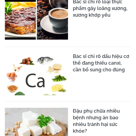
Cà rốt bảo vệ sức khỏe
đôi mắt
Rau đay giàu sắt
Nhận biết sớm dấu hiệu
loãng xương