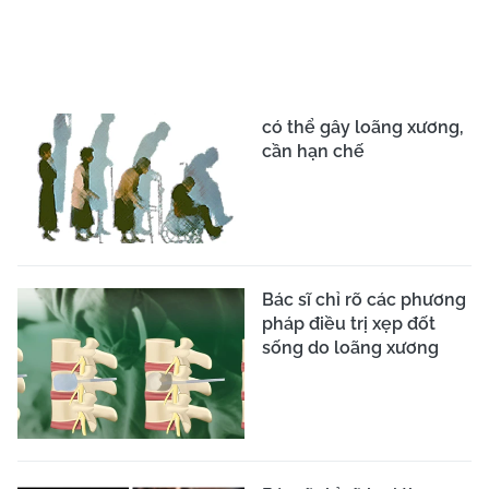
Cua đồng tốt cho người
loãng xương
Khoẻ đẹp để viên mãn,
hạnh phúc