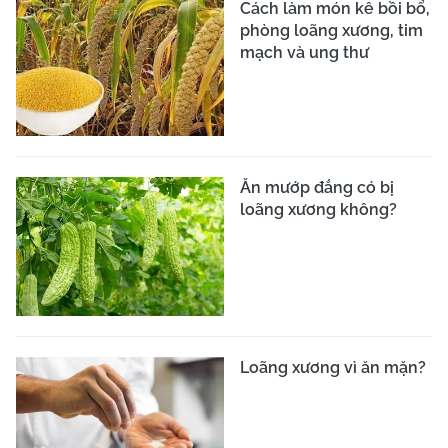
XEM THÊM
CƠ QUAN CHỦ QUẢN:
LIÊN HIỆP CÁC HỘI KHOA HỌC VÀ KỸ
THUẬT VIỆT NAM
TRANG THÔNG TIN ĐIỆN TỬ TỔNG HỢP CỦA BÁO TRI THỨC VÀ
CUỘC SỐNG
Giấy phép số 113/GP-TTĐT do Cục Phát thanh, truyền hình và Thông
tin điện tử - Bộ Thông tin và Truyền thông cấp ngày 08/07/2021
Tổng Biên tập:
Nhà báo Nguyễn Thị Mai Hương
Tòa soạn:
Số 70 Trần Hưng Đạo, phường Cửa Nam, Hà Nội
VPĐD tại TP.HCM:
590/24 Phan Văn Trị, phường Hạnh Thông, Thành
phố Hồ Chí Minh
Điện thoại:
024 6 254 3519
Hotline:
035 249 5588 / 096 523 7756 (Toà soạn Hà Nội) / 091 122
1222 (VPĐD TPHCM)
Email:
baotrithuccuocsong@kienthuc.net.vn
-
tkts@kienthuc.net.vn