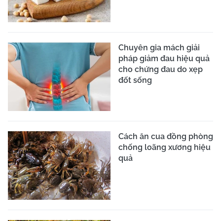
Ngọc dương trị loãng
xương
Loãng xương ở nam giới:
Gãy xương ở đâu đều
tăng nguy cơ tử vong