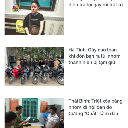
điều tra tội gây rối trật tự
Hà Tĩnh: Gây náo loạn
khi đón bạn ra tù, nhóm
thanh niên bị tạm giữ
Thái Bình: Triệt xóa băng
nhóm xã hội đen do
Cường “Quắt” cầm đầu