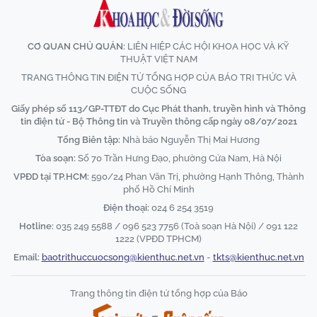
CƠ QUAN CHỦ QUẢN:
LIÊN HIỆP CÁC HỘI KHOA HỌC VÀ KỸ
THUẬT VIỆT NAM
TRANG THÔNG TIN ĐIỆN TỬ TỔNG HỢP CỦA BÁO TRI THỨC VÀ
CUỘC SỐNG
Giấy phép số 113/GP-TTĐT do Cục Phát thanh, truyền hình và Thông
tin điện tử - Bộ Thông tin và Truyền thông cấp ngày 08/07/2021
Tổng Biên tập:
Nhà báo Nguyễn Thị Mai Hương
Tòa soạn:
Số 70 Trần Hưng Đạo, phường Cửa Nam, Hà Nội
VPĐD tại TP.HCM:
590/24 Phan Văn Trị, phường Hạnh Thông, Thành
phố Hồ Chí Minh
Điện thoại:
024 6 254 3519
Hotline:
035 249 5588 / 096 523 7756 (Toà soạn Hà Nội) / 091 122
1222 (VPĐD TPHCM)
Email:
baotrithuccuocsong@kienthuc.net.vn
-
tkts@kienthuc.net.vn
Trang thông tin điện tử tổng hợp của Báo