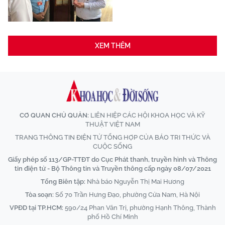
XEM THÊM
CƠ QUAN CHỦ QUẢN:
LIÊN HIỆP CÁC HỘI KHOA HỌC VÀ KỸ
THUẬT VIỆT NAM
TRANG THÔNG TIN ĐIỆN TỬ TỔNG HỢP CỦA BÁO TRI THỨC VÀ
CUỘC SỐNG
Giấy phép số 113/GP-TTĐT do Cục Phát thanh, truyền hình và Thông
tin điện tử - Bộ Thông tin và Truyền thông cấp ngày 08/07/2021
Tổng Biên tập:
Nhà báo Nguyễn Thị Mai Hương
Tòa soạn:
Số 70 Trần Hưng Đạo, phường Cửa Nam, Hà Nội
VPĐD tại TP.HCM:
590/24 Phan Văn Trị, phường Hạnh Thông, Thành
phố Hồ Chí Minh