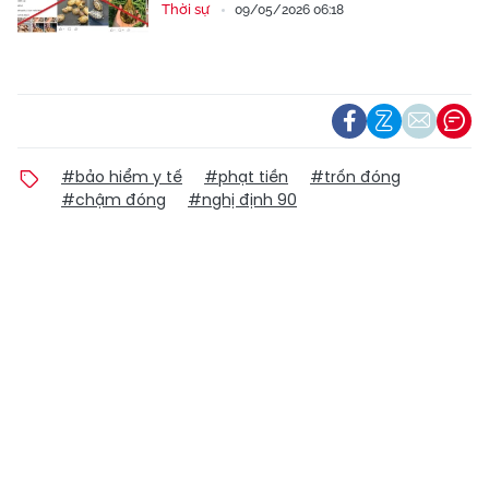
Thời sự
09/05/2026 06:18
#bảo hiểm y tế
#phạt tiền
#trốn đóng
#chậm đóng
#nghị định 90