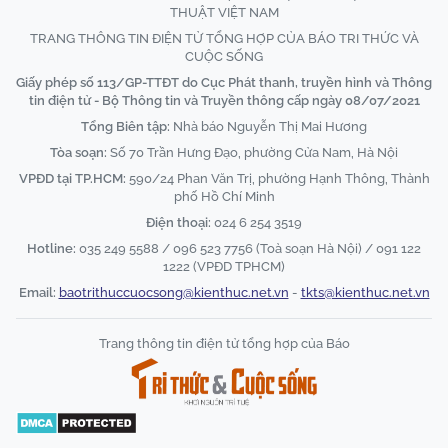
THUẬT VIỆT NAM
TRANG THÔNG TIN ĐIỆN TỬ TỔNG HỢP CỦA BÁO TRI THỨC VÀ
CUỘC SỐNG
Giấy phép số 113/GP-TTĐT do Cục Phát thanh, truyền hình và Thông
tin điện tử - Bộ Thông tin và Truyền thông cấp ngày 08/07/2021
Tổng Biên tập:
Nhà báo Nguyễn Thị Mai Hương
Tòa soạn:
Số 70 Trần Hưng Đạo, phường Cửa Nam, Hà Nội
VPĐD tại TP.HCM:
590/24 Phan Văn Trị, phường Hạnh Thông, Thành
phố Hồ Chí Minh
Điện thoại:
024 6 254 3519
Hotline:
035 249 5588 / 096 523 7756 (Toà soạn Hà Nội) / 091 122
1222 (VPĐD TPHCM)
Email:
baotrithuccuocsong@kienthuc.net.vn
-
tkts@kienthuc.net.vn
Trang thông tin điện tử tổng hợp của Báo