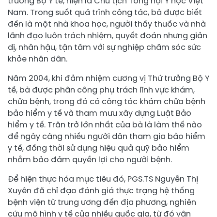
trưởng Bộ Y tế, hiện là Chủ tịch Tổng hội Y học Việt
Nam. Trong suốt quá trình công tác, bà được biết
đến là một nhà khoa học, người thầy thuốc và nhà
lãnh đạo luôn trách nhiệm, quyết đoán nhưng giản
dị, nhân hậu, tận tâm với sự nghiệp chăm sóc sức
khỏe nhân dân.
Năm 2004, khi đảm nhiệm cương vị Thứ trưởng Bộ Y
tế, bà được phân công phụ trách lĩnh vực khám,
chữa bệnh, trong đó có công tác khám chữa bệnh
bảo hiểm y tế và tham mưu xây dựng Luật Bảo
hiểm y tế. Trăn trở lớn nhất của bà là làm thế nào
để ngày càng nhiều người dân tham gia bảo hiểm
y tế, đồng thời sử dụng hiệu quả quỹ bảo hiểm
nhằm bảo đảm quyền lợi cho người bệnh.
Để hiện thực hóa mục tiêu đó, PGS.TS Nguyễn Thị
Xuyên đã chỉ đạo đánh giá thực trạng hệ thống
bệnh viện từ trung ương đến địa phương, nghiên
cứu mô hình y tế của nhiều quốc gia, từ đó vận