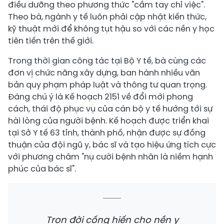
điều dưỡng theo phương thức "cầm tay chỉ việc".
Theo bà, ngành y tế luôn phải cập nhật kiến thức,
kỹ thuật mới để không tụt hậu so với các nền y học
tiên tiến trên thế giới.
Trong thời gian công tác tại Bộ Y tế, bà cùng các
đơn vị chức năng xây dựng, ban hành nhiều văn
bản quy phạm pháp luật và thông tư quan trọng.
Đáng chú ý là Kế hoạch 2151 về đổi mới phong
cách, thái độ phục vụ của cán bộ y tế hướng tới sự
hài lòng của người bệnh. Kế hoạch được triển khai
tại Sở Y tế 63 tỉnh, thành phố, nhận được sự đồng
thuận của đội ngũ y, bác sĩ và tạo hiệu ứng tích cực
với phương châm "nụ cười bệnh nhân là niềm hạnh
phúc của bác sĩ".
Trọn đời cống hiến cho nền y