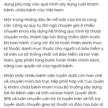
dụng phù hợp vào quá trình xây dựng Luật Khám
bệnh, chữa bệnh của Việt Nam.
Một trong những dấu ấn nổi bật của bà là cùng
các cộng sự quy tụ đội ngũ chuyên gia ở nhiều
chuyên khoa xây dựng hệ thống quy trình kỹ thuật
chuyên môn, thành lập hội đồng thẩm định trước
khi ban hành. Cùng với đó là hoàn thiện danh mục
kỹ thuật, danh mục thuốc cho người có bảo hiểm y
tế trên cơ sở thống nhất với Bảo hiểm xã hội Việt
Nam, góp phần từng bước hoàn thiện chính sách,
nâng cao quyền lợi của người bệnh.
Nhận thấy nhiều bệnh viện tuyến dưới còn hạn chế
về chuyên môn, bà trực tiếp phối hợp với Cục Quản
lý Khám chữa bệnh tham mưu Bộ trưởng xây dựng
Đề án Bệnh viện vệ tinh và ban hành Quyết định
1816 về luân chuyển cán bộ từ tuyến trên về hỗ trợ
tuyến dưới, chuyển giao kỹ thuật và đào tạo bác sĩ,