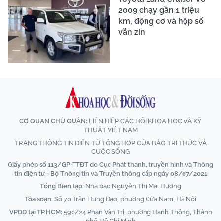
2009 chạy gần 1 triệu
km, động cơ và hộp số
vẫn zin
CƠ QUAN CHỦ QUẢN:
LIÊN HIỆP CÁC HỘI KHOA HỌC VÀ KỸ
THUẬT VIỆT NAM
TRANG THÔNG TIN ĐIỆN TỬ TỔNG HỢP CỦA BÁO TRI THỨC VÀ
CUỘC SỐNG
Giấy phép số 113/GP-TTĐT do Cục Phát thanh, truyền hình và Thông
tin điện tử - Bộ Thông tin và Truyền thông cấp ngày 08/07/2021
Tổng Biên tập:
Nhà báo Nguyễn Thị Mai Hương
Tòa soạn:
Số 70 Trần Hưng Đạo, phường Cửa Nam, Hà Nội
VPĐD tại TP.HCM:
590/24 Phan Văn Trị, phường Hạnh Thông, Thành
phố Hồ Chí Minh