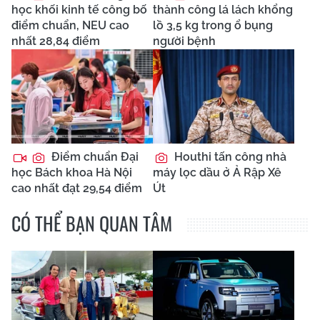
học khối kinh tế công bố
thành công lá lách khổng
điểm chuẩn, NEU cao
lồ 3,5 kg trong ổ bụng
nhất 28,84 điểm
người bệnh
Điểm chuẩn Đại
Houthi tấn công nhà
học Bách khoa Hà Nội
máy lọc dầu ở Ả Rập Xê
cao nhất đạt 29,54 điểm
Út
CÓ THỂ BẠN QUAN TÂM