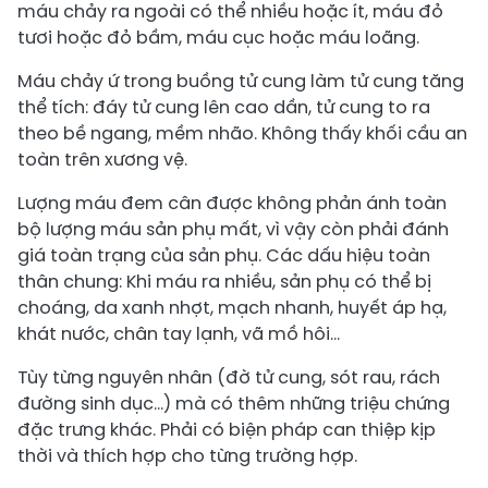
máu chảy ra ngoài có thể nhiều hoặc ít, máu đỏ
tươi hoặc đỏ bầm, máu cục hoặc máu loãng.
Máu chảy ứ trong buồng tử cung làm tử cung tăng
thể tích: đáy tử cung lên cao dần, tử cung to ra
theo bề ngang, mềm nhão. Không thấy khối cầu an
toàn trên xương vệ.
Lượng máu đem cân được không phản ánh toàn
bộ lượng máu sản phụ mất, vì vậy còn phải đánh
giá toàn trạng của sản phụ. Các dấu hiệu toàn
thân chung: Khi máu ra nhiều, sản phụ có thể bị
choáng, da xanh nhợt, mạch nhanh, huyết áp hạ,
khát nước, chân tay lạnh, vã mồ hôi...
Tùy từng nguyên nhân (đờ tử cung, sót rau, rách
đường sinh dục...) mà có thêm những triệu chứng
đặc trưng khác. Phải có biện pháp can thiệp kịp
thời và thích hợp cho từng trường hợp.