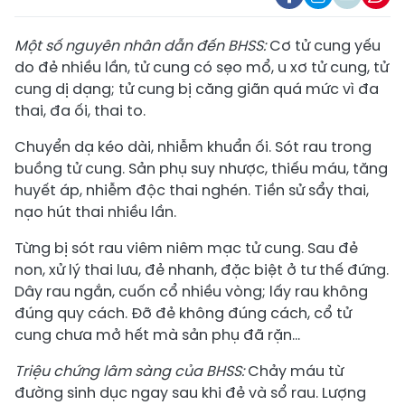
Một
số nguyên nhân dẫn đến BHSS:
Cơ tử cung yếu
do đẻ nhiều lần, tử cung có sẹo mổ, u xơ tử cung, tử
cung dị dạng; tử cung bị căng giãn quá mức vì đa
thai, đa ối, thai to.
Chuyển dạ kéo dài, nhiễm khuẩn ối. Sót rau trong
buồng tử cung. Sản phụ suy nhược, thiếu máu, tăng
huyết áp, nhiễm độc thai nghén. Tiền sử sẩy thai,
nạo hút thai nhiều lần.
Từng bị sót rau viêm niêm mạc tử cung. Sau đẻ
non, xử lý thai lưu, đẻ nhanh, đặc biệt ở tư thế đứng.
Dây rau ngắn, cuốn cổ nhiều vòng; lấy rau không
đúng quy cách. Đỡ đẻ không đúng cách, cổ tử
cung chưa mở hết mà sản phụ đã rặn...
Triệu chứng lâm sàng của BHSS:
Chảy máu từ
đường sinh dục ngay sau khi đẻ và sổ rau. Lượng