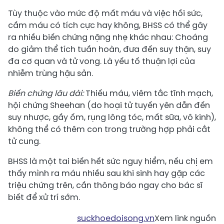
Tùy thuộc vào mức độ mất máu và việc hồi sức,
cầm máu có tích cực hay không, BHSS có thể gây
ra nhiều biến chứng nặng nhẹ khác nhau: Choáng
do giảm thể tích tuần hoàn, đưa đến suy thận, suy
đa cơ quan và tử vong. Là yếu tố thuận lợi của
nhiễm trùng hậu sản.
Biến chứng lâu dài:
Thiếu máu, viêm tắc tĩnh mạch,
hội chứng Sheehan (do hoại tử tuyến yên dẫn đến
suy nhược, gầy ốm, rụng lông tóc, mất sữa, vô kinh),
không thể có thêm con trong trường hợp phải cắt
tử cung.
BHSS là một tai biến hết sức nguy hiểm, nếu chị em
thấy mình ra máu nhiều sau khi sinh hay gặp các
triệu chứng trên, cần thông báo ngay cho bác sĩ
biết để xử trí sớm.
suckhoedoisong.vn
Xem link nguồn