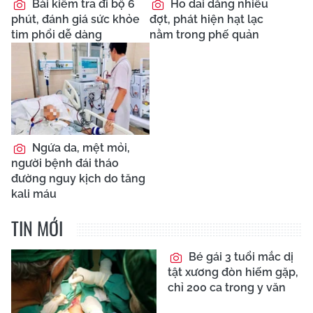
Bài kiểm tra đi bộ 6
Ho dai dẳng nhiều
phút, đánh giá sức khỏe
đợt, phát hiện hạt lạc
tim phổi dễ dàng
nằm trong phế quản
Ngứa da, mệt mỏi,
người bệnh đái tháo
đường nguy kịch do tăng
kali máu
TIN MỚI
Bé gái 3 tuổi mắc dị
tật xương đòn hiếm gặp,
chỉ 200 ca trong y văn