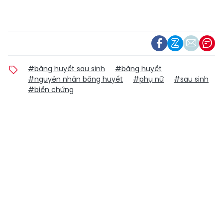
#băng huyết sau sinh
#băng huyết
#nguyên nhân băng huyết
#phụ nữ
#sau sinh
#biến chứng