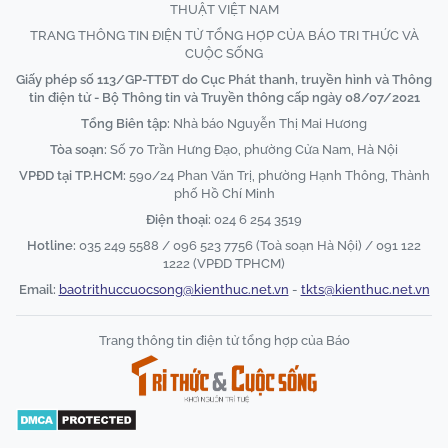
THUẬT VIỆT NAM
TRANG THÔNG TIN ĐIỆN TỬ TỔNG HỢP CỦA BÁO TRI THỨC VÀ
CUỘC SỐNG
Giấy phép số 113/GP-TTĐT do Cục Phát thanh, truyền hình và Thông
tin điện tử - Bộ Thông tin và Truyền thông cấp ngày 08/07/2021
Tổng Biên tập:
Nhà báo Nguyễn Thị Mai Hương
Tòa soạn:
Số 70 Trần Hưng Đạo, phường Cửa Nam, Hà Nội
VPĐD tại TP.HCM:
590/24 Phan Văn Trị, phường Hạnh Thông, Thành
phố Hồ Chí Minh
Điện thoại:
024 6 254 3519
Hotline:
035 249 5588 / 096 523 7756 (Toà soạn Hà Nội) / 091 122
1222 (VPĐD TPHCM)
Email:
baotrithuccuocsong@kienthuc.net.vn
-
tkts@kienthuc.net.vn
Trang thông tin điện tử tổng hợp của Báo