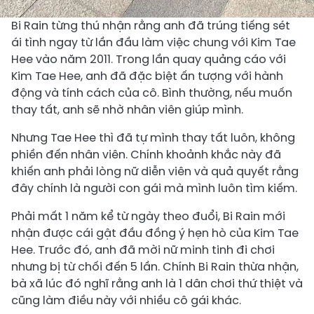
Bi Rain từng thú nhận rằng anh đã trúng tiếng sét
ái tình ngay từ lần đầu làm việc chung với Kim Tae
Hee vào năm 2011. Trong lần quay quảng cáo với
Kim Tae Hee, anh đã đặc biệt ấn tượng với hành
động và tính cách của cô. Bình thường, nếu muốn
thay tất, anh sẽ nhờ nhân viên giúp mình.
Nhưng Tae Hee thì đã tự mình thay tất luôn, không
phiền đến nhân viên. Chính khoảnh khắc này đã
khiến anh phải lòng nữ diễn viên và quả quyết rằng
đây chính là người con gái mà mình luôn tìm kiếm.
Phải mất 1 năm kể từ ngày theo đuổi, Bi Rain mới
nhận được cái gật đầu đồng ý hẹn hò của Kim Tae
Hee. Trước đó, anh đã mời nữ minh tinh đi chơi
nhưng bị từ chối đến 5 lần. Chính Bi Rain thừa nhận,
bà xã lúc đó nghĩ rằng anh là 1 dân chơi thứ thiệt và
cũng làm điều này với nhiều cô gái khác.