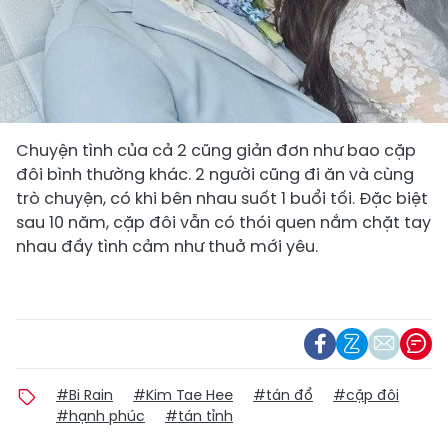
Chuyện tình của cả 2 cũng giản đơn như bao cặp
đôi bình thường khác. 2 người cũng đi ăn và cùng
trò chuyện, có khi bên nhau suốt 1 buổi tối. Đặc biệt
sau 10 năm, cặp đôi vẫn có thói quen nắm chặt tay
nhau đầy tình cảm như thuở mới yêu.
#Bi Rain
#Kim Tae Hee
#tán đổ
#cặp đôi
#hạnh phúc
#tán tỉnh