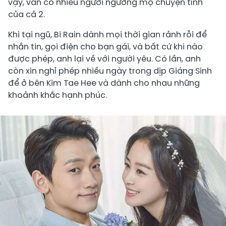
vậy, vẫn có nhiều người ngưỡng mộ chuyện tình
của cả 2.
Khi tại ngũ, Bi Rain dành mọi thời gian rảnh rỗi để
nhắn tin, gọi điện cho bạn gái, và bất cứ khi nào
được phép, anh lại về với người yêu. Có lần, anh
còn xin nghỉ phép nhiều ngày trong dịp Giáng Sinh
để ở bên Kim Tae Hee và dành cho nhau những
khoảnh khắc hạnh phúc.