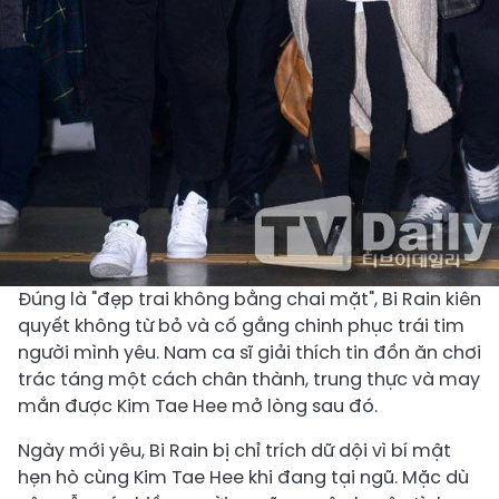
Đúng là "đẹp trai không bằng chai mặt", Bi Rain kiên
quyết không từ bỏ và cố gắng chinh phục trái tim
người mình yêu. Nam ca sĩ giải thích tin đồn ăn chơi
trác táng một cách chân thành, trung thực và may
mắn được Kim Tae Hee mở lòng sau đó.
Ngày mới yêu, Bi Rain bị chỉ trích dữ dội vì bí mật
hẹn hò cùng Kim Tae Hee khi đang tại ngũ. Mặc dù