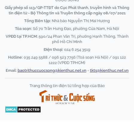
Giấy phép số 113/GP-TTĐT do Cục Phát thanh, truyền hình và Thông
tin điện tử - Bộ Thông tin và Truyền thông cấp ngày 08/07/2021
Tổng Biên tập:
Nhà báo Nguyễn Thị Mai Hương
Tòa soạn:
Số 70 Trần Hưng Đạo, phường Cửa Nam, Hà Nội
VPĐD tại TP.HCM:
590/24 Phan Văn Trị, phường Hạnh Thông, Thành
phố Hồ Chí Minh
Điện thoại:
024 6 254 3519
Hotline:
035 249 5588 / 096 523 7756 (Toà soạn Hà Nội) / 091 122
1222 (VPĐD TPHCM)
Email:
baotrithuccuocsong@kienthuc.net.vn
-
tkts@kienthuc.net.vn
Trang thông tin điện tử tổng hợp của Báo