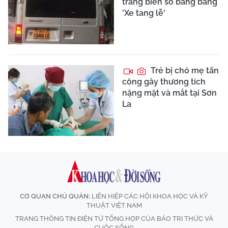
trang biển số bằng bảng
'Xe tang lễ'
Trẻ bị chó mẹ tấn
công gây thương tích
nặng mặt và mắt tại Sơn
La
CƠ QUAN CHỦ QUẢN:
LIÊN HIỆP CÁC HỘI KHOA HỌC VÀ KỸ
THUẬT VIỆT NAM
TRANG THÔNG TIN ĐIỆN TỬ TỔNG HỢP CỦA BÁO TRI THỨC VÀ
CUỘC SỐNG