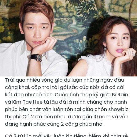
Trải qua nhiều sóng gió dư luận những ngày đầu
công khai, cặp trai tài gái sắc của Kbiz đã có cái
kết đẹp như cổ tích. Cuộc tình thập kỷ giữa Bi Rain
và Kim Tae Hee từ lâu đã là minh chứng cho hạnh
phúc bền chặt vẫn luôn tồn tại giữa chốn showbiz
thị phi. Cả 2 đã bên nhau được gần 10 năm và vẫn
đang hạnh phúc cùng 2 công chúa nhỏ.
Cả 2 từ lúc mới yêu luôn kín tiếng, hiếm khi chia sẻ