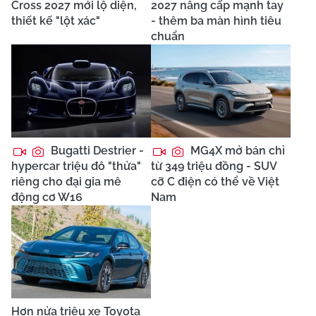
Cross 2027 mới lộ diện,
2027 nâng cấp mạnh tay
thiết kế "lột xác"
- thêm ba màn hình tiêu
chuẩn
Bugatti Destrier -
MG4X mở bán chỉ
hypercar triệu đô "thửa"
từ 349 triệu đồng - SUV
riêng cho đại gia mê
cỡ C điện có thể về Việt
động cơ W16
Nam
Hơn nửa triệu xe Toyota