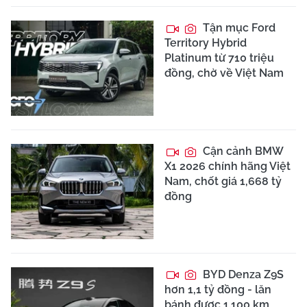
Tận mục Ford
Territory Hybrid
Platinum từ 710 triệu
đồng, chờ về Việt Nam
Cận cảnh BMW
X1 2026 chính hãng Việt
Nam, chốt giá 1,668 tỷ
đồng
BYD Denza Z9S
hơn 1,1 tỷ đồng - lăn
bánh được 1.100 km,