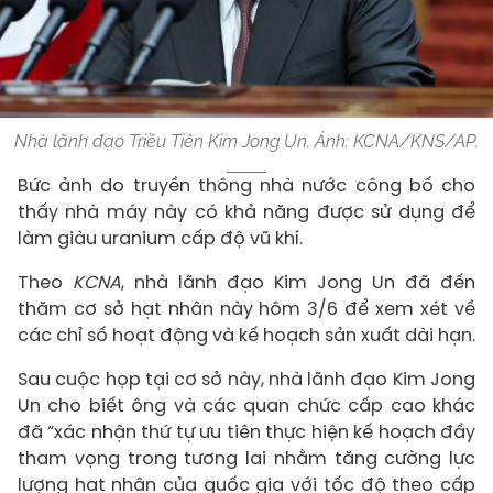
Nhà lãnh đạo Triều Tiên Kim Jong Un. Ảnh: KCNA/KNS/AP.
Bức ảnh do truyền thông nhà nước công bố cho
thấy nhà máy này có khả năng được sử dụng để
làm giàu uranium cấp độ vũ khí.
Theo
KCNA
, nhà lãnh đạo Kim Jong Un đã đến
thăm cơ sở hạt nhân này hôm 3/6 để xem xét về
các chỉ số hoạt động và kế hoạch sản xuất dài hạn.
Sau cuộc họp tại cơ sở này, nhà lãnh đạo Kim Jong
Un cho biết ông và các quan chức cấp cao khác
đã “xác nhận thứ tự ưu tiên thực hiện kế hoạch đầy
tham vọng trong tương lai nhằm tăng cường lực
lượng hạt nhân của quốc gia với tốc độ theo cấp