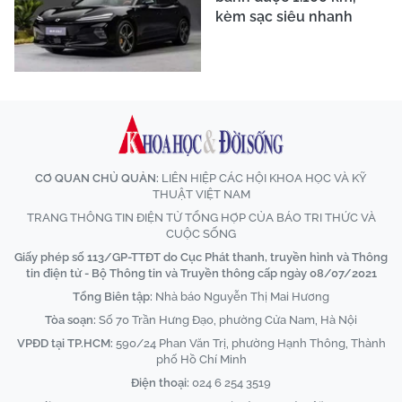
kèm sạc siêu nhanh
CƠ QUAN CHỦ QUẢN:
LIÊN HIỆP CÁC HỘI KHOA HỌC VÀ KỸ
THUẬT VIỆT NAM
TRANG THÔNG TIN ĐIỆN TỬ TỔNG HỢP CỦA BÁO TRI THỨC VÀ
CUỘC SỐNG
Giấy phép số 113/GP-TTĐT do Cục Phát thanh, truyền hình và Thông
tin điện tử - Bộ Thông tin và Truyền thông cấp ngày 08/07/2021
Tổng Biên tập:
Nhà báo Nguyễn Thị Mai Hương
Tòa soạn:
Số 70 Trần Hưng Đạo, phường Cửa Nam, Hà Nội
VPĐD tại TP.HCM:
590/24 Phan Văn Trị, phường Hạnh Thông, Thành
phố Hồ Chí Minh
Điện thoại:
024 6 254 3519