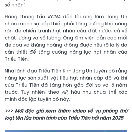
số nhân”.
Hãng thông tấn
KCNA
dẫn lời ông Kim Jong Un
nhấn mạnh sự cấp thiết phải tăng cường khả năng
răn đe chiến tranh hạt nhân của đất nước, cả về
chất lượng và số lượng. Ông Kim viện dẫn các mối
đe dọa và khủng hoảng không được nêu rõ là lý do
cần thiết để tăng cường năng lực hạt nhân của
Triều Tiên.
Nhà lãnh đạo Triều Tiên Kim Jong Un tuyên bố rằng
năng lực sản xuất vật liệu hạt nhân cấp độ vũ khí
của Triều Tiên đã tăng hơn gấp đôi so với 5 năm
trước. Tuy nhiên, theo
AP,
hầu như chưa thể xác
minh độc lập tuyên bố này.
>>> Mời độc giả xem thêm video về vụ phóng thử
loạt tên lửa hành trình của Triều Tiên hồi năm 2025