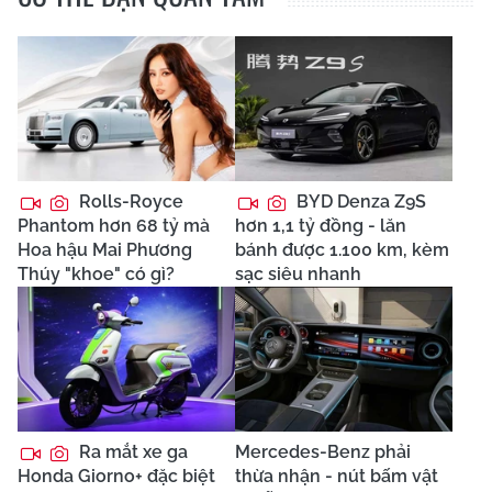
Rolls-Royce
BYD Denza Z9S
Phantom hơn 68 tỷ mà
hơn 1,1 tỷ đồng - lăn
Hoa hậu Mai Phương
bánh được 1.100 km, kèm
Thúy "khoe" có gì?
sạc siêu nhanh
Ra mắt xe ga
Mercedes-Benz phải
Honda Giorno+ đặc biệt
thừa nhận - nút bấm vật