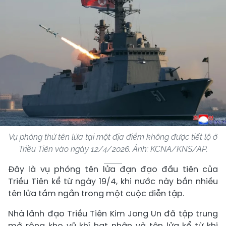
Vụ phóng thử tên lửa tại một địa điểm không được tiết lộ ở
Triều Tiên vào ngày 12/4/2026. Ảnh: KCNA/KNS/AP.
Đây là vụ phóng tên lửa đạn đạo đầu tiên của
Triều Tiên kể từ ngày 19/4, khi nước này bắn nhiều
tên lửa tầm ngắn trong một cuộc diễn tập.
Nhà lãnh đạo Triều Tiên Kim Jong Un đã tập trung
mở rộng kho vũ khí hạt nhân và tên lửa kể từ khi