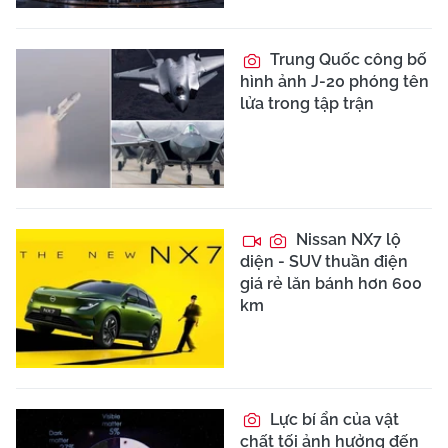
Trung Quốc công bố
hình ảnh J-20 phóng tên
lửa trong tập trận
Nissan NX7 lộ
diện - SUV thuần điện
giá rẻ lăn bánh hơn 600
km
Lực bí ẩn của vật
chất tối ảnh hưởng đến