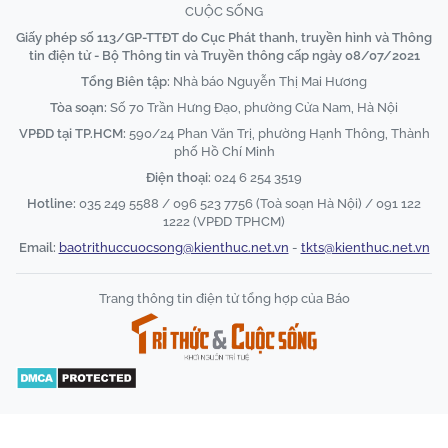
CUỘC SỐNG
Giấy phép số 113/GP-TTĐT do Cục Phát thanh, truyền hình và Thông
tin điện tử - Bộ Thông tin và Truyền thông cấp ngày 08/07/2021
Tổng Biên tập:
Nhà báo Nguyễn Thị Mai Hương
Tòa soạn:
Số 70 Trần Hưng Đạo, phường Cửa Nam, Hà Nội
VPĐD tại TP.HCM:
590/24 Phan Văn Trị, phường Hạnh Thông, Thành
phố Hồ Chí Minh
Điện thoại:
024 6 254 3519
Hotline:
035 249 5588 / 096 523 7756 (Toà soạn Hà Nội) / 091 122
1222 (VPĐD TPHCM)
Email:
baotrithuccuocsong@kienthuc.net.vn
-
tkts@kienthuc.net.vn
Trang thông tin điện tử tổng hợp của Báo