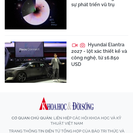
sự phát triển vũ trụ
Hyundai Elantra
2027 - lột xác thiết kế và
công nghệ, từ 16.850
USD
CƠ QUAN CHỦ QUẢN:
LIÊN HIỆP CÁC HỘI KHOA HỌC VÀ KỸ
THUẬT VIỆT NAM
TRANG THÔNG TIN ĐIỆN TỬ TỔNG HỢP CỦA BÁO TRI THỨC VÀ