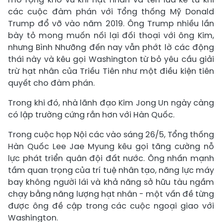
các cuộc đàm phán với Tổng thống Mỹ Donald
Trump đổ vỡ vào năm 2019. Ông Trump nhiều lần
bày tỏ mong muốn nối lại đối thoại với ông Kim,
nhưng Bình Nhưỡng đến nay vẫn phớt lờ các động
thái này và kêu gọi Washington từ bỏ yêu cầu giải
trừ hạt nhân của Triều Tiên như một điều kiện tiên
quyết cho đàm phán.
Trong khi đó, nhà lãnh đạo Kim Jong Un ngày càng
có lập trường cứng rắn hơn với Hàn Quốc.
Trong cuộc họp Nội các vào sáng 26/5, Tổng thống
Hàn Quốc Lee Jae Myung kêu gọi tăng cường nỗ
lực phát triển quân đội đất nước. Ông nhấn mạnh
tầm quan trọng của trí tuệ nhân tạo, năng lực máy
bay không người lái và khả năng sở hữu tàu ngầm
chạy bằng năng lượng hạt nhân - một vấn đề từng
được ông đề cập trong các cuộc ngoại giao với
Washington.