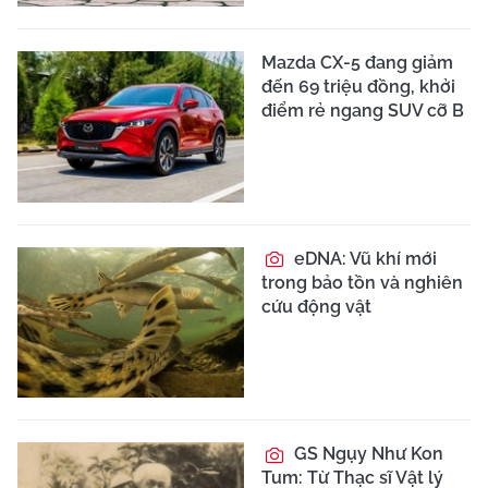
Mazda CX-5 đang giảm
đến 69 triệu đồng, khởi
điểm rẻ ngang SUV cỡ B
eDNA: Vũ khí mới
trong bảo tồn và nghiên
cứu động vật
GS Ngụy Như Kon
Tum: Từ Thạc sĩ Vật lý