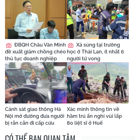
ĐBQH Châu Văn Minh
Xả súng tại trường
đề xuất giảm chồng chéo
học ở Thái Lan, ít nhất 6
thủ tục doanh nghiệp
người tử vong
Cảnh sát giao thông Hà
Xác minh thông tin về
Nội mở đường đưa người
hầm trú ẩn nghi vùi lấp
bị rắn cắn đi cấp cứu
80 liệt sĩ ở Huế
CÓ THỂ BẠN QUAN TÂM