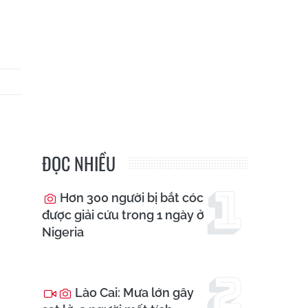
ĐỌC NHIỀU
Hơn 300 người bị bắt cóc
được giải cứu trong 1 ngày ở
Nigeria
Lào Cai: Mưa lớn gây