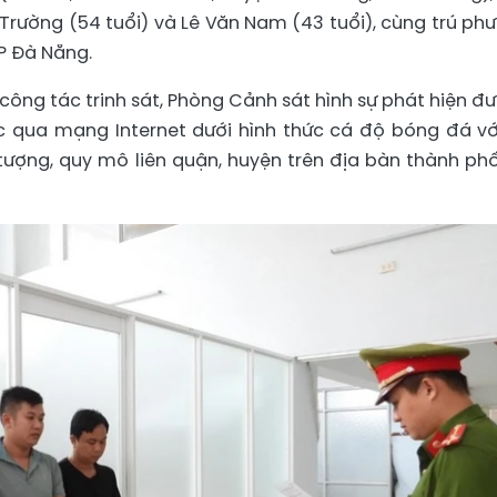
Trường (54 tuổi) và Lê Văn Nam (43 tuổi), cùng trú ph
P Đà Nẵng.
công tác trinh sát, Phòng Cảnh sát hình sự phát hiện đ
 qua mạng Internet dưới hình thức cá độ bóng đá vớ
i tượng, quy mô liên quận, huyện trên địa bàn thành ph