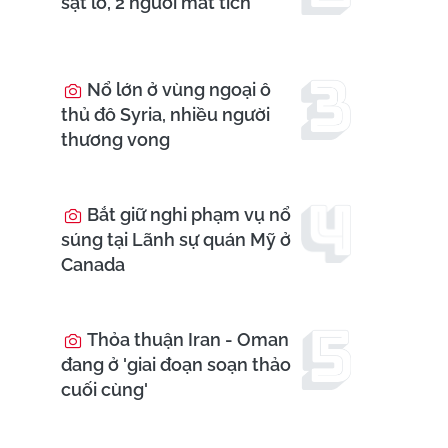
sạt lở, 2 người mất tích
Nổ lớn ở vùng ngoại ô
thủ đô Syria, nhiều người
thương vong
Bắt giữ nghi phạm vụ nổ
súng tại Lãnh sự quán Mỹ ở
Canada
Thỏa thuận Iran - Oman
đang ở 'giai đoạn soạn thảo
cuối cùng'