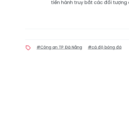
tiến hành truy bắt các đối tượng 
#Công an TP Đà Nẵng
#cá độ bóng đá