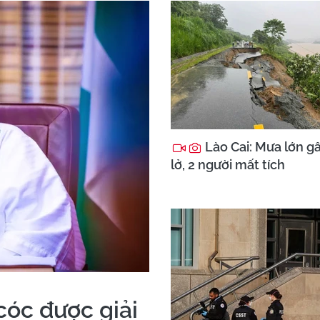
Lào Cai: Mưa lớn g
lở, 2 người mất tích
cóc được giải