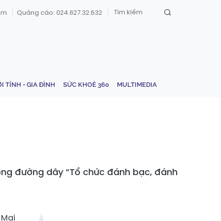
om
Quảng cáo: 024.627.32.632
ỚI TÍNH - GIA ĐÌNH
SỨC KHOẺ 360
MULTIMEDIA
rong đường dây “Tổ chức đánh bạc, đánh
 Mai