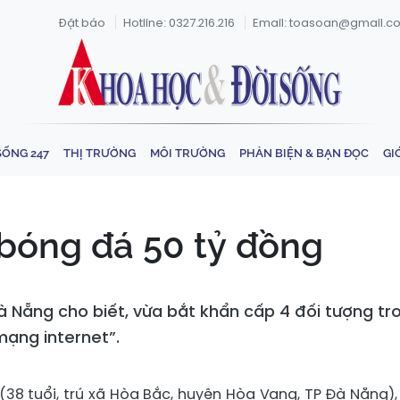
Đặt báo
Hotline: 0327.216.216
Email: toasoan@gmail.c
SỐNG 247
THỊ TRƯỜNG
MÔI TRƯỜNG
PHẢN BIỆN & BẠN ĐỌC
GI
” bóng đá 50 tỷ đồng
à Nẵng cho biết, vừa bắt khẩn cấp 4 đối tượng t
mạng internet”.
38 tuổi, trú xã Hòa Bắc, huyện Hòa Vang, TP Đà Nẵng),