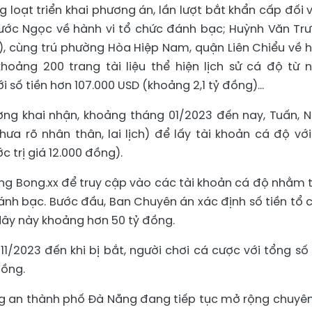
 loạt triển khai phương án, lần lượt bắt khẩn cấp đối v
hước Ngọc về hành vi tổ chức đánh bạc; Huỳnh Văn Tr
i), cùng trú phường Hòa Hiệp Nam, quận Liên Chiểu về 
hoảng 200 trang tài liệu thể hiện lịch sử cá độ từ 
i số tiền hơn 107.000 USD (khoảng 2,1 tỷ đồng)…
ợng khai nhận, khoảng tháng 01/2023 đến nay, Tuấn, 
hưa rõ nhân thân, lai lịch) để lấy tài khoản cá độ với
c trị giá 12.000 đồng).
g Bong.xx để truy cập vào các tài khoản cá độ nhằm 
ánh bạc. Bước đầu, Ban Chuyên án xác định số tiền tổ 
ây này khoảng hơn 50 tỷ đồng.
11/2023 đến khi bị bắt, người chơi cá cược với tổng số 
đồng.
g an thành phố Đà Nẵng đang tiếp tục mở rộng chuyên