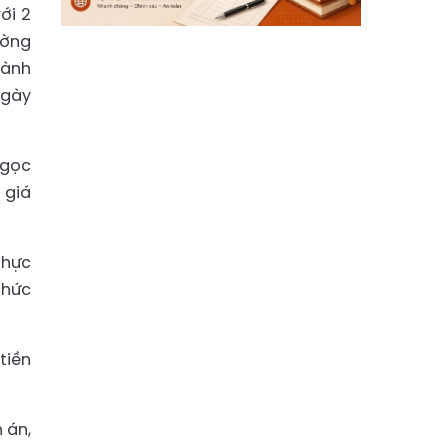
ới 2
ường
hành
ngày
Ngọc
 giá
thực
chức
tiền
 án,