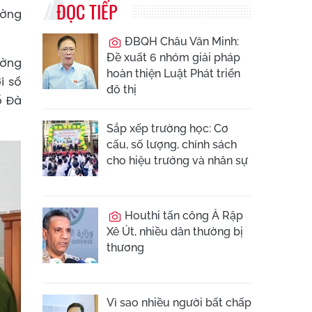
ĐỌC TIẾP
ường
ĐBQH Châu Văn Minh:
Đề xuất 6 nhóm giải pháp
ường
hoàn thiện Luật Phát triển
i số
đô thị
ố Đà
Sắp xếp trường học: Cơ
cấu, số lượng, chính sách
cho hiệu trưởng và nhân sự
Houthi tấn công Ả Rập
Xê Út, nhiều dân thường bị
thương
Vì sao nhiều người bất chấp