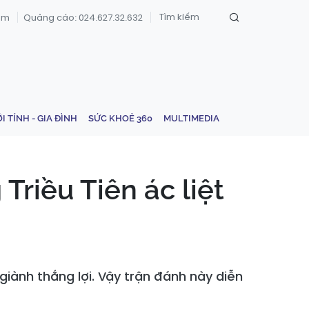
om
Quảng cáo: 024.627.32.632
ỚI TÍNH - GIA ĐÌNH
SỨC KHOẺ 360
MULTIMEDIA
Triều Tiên ác liệt
giành thắng lợi. Vậy trận đánh này diễn