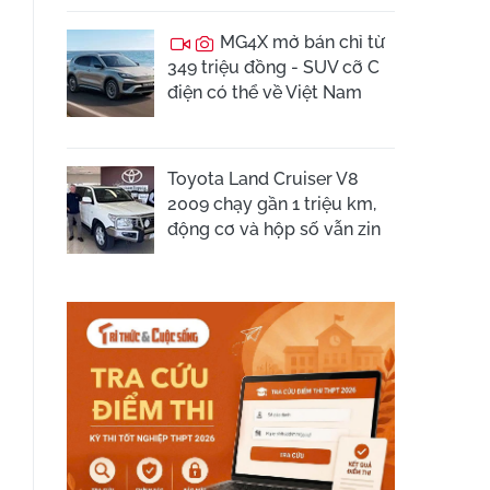
MG4X mở bán chỉ từ
349 triệu đồng - SUV cỡ C
điện có thể về Việt Nam
Toyota Land Cruiser V8
2009 chạy gần 1 triệu km,
động cơ và hộp số vẫn zin