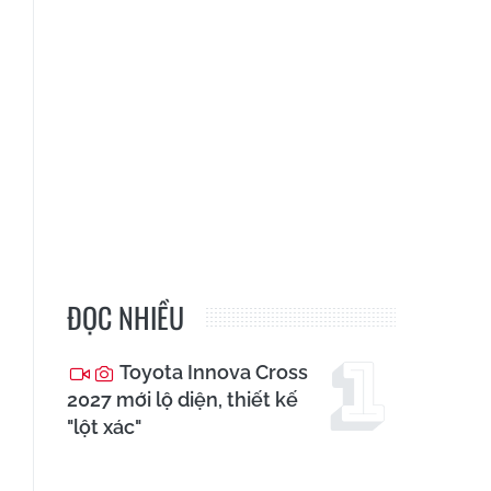
ĐỌC NHIỀU
Toyota Innova Cross
2027 mới lộ diện, thiết kế
"lột xác"