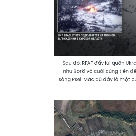
Sau đó, RFAF đẩy lùi quân Ukra
như Borki và cuối cùng tiến đ
sông Psel. Mặc dù đây là một c