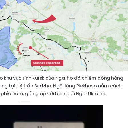
ào khu vực tỉnh Kursk của Nga, họ đã chiếm đóng hàng
ung tại thị trấn Sudzha. Ngôi làng Plekhovo nằm cách
 phía nam, gần giáp với biên giới Nga-Ukraine.