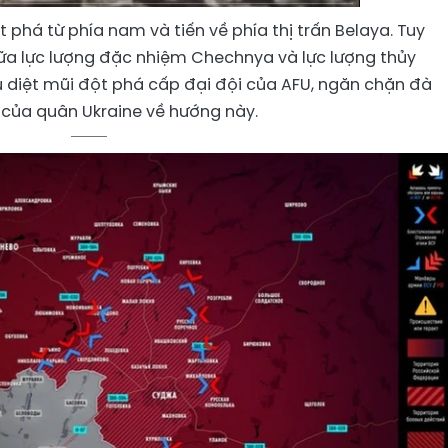
 phá từ phía nam và tiến về phía thị trấn Belaya. Tuy
ữa lực lượng đặc nhiệm Chechnya và lực lượng thủy
êu diệt mũi đột phá cấp đại đội của AFU, ngăn chặn đà
 của quân Ukraine về hướng này.