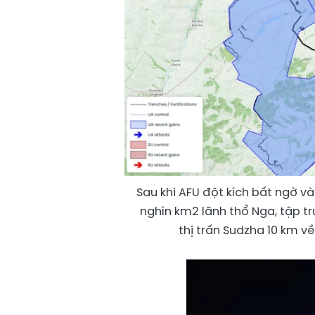
Sau khi AFU đột kích bất ngờ v
nghìn km2 lãnh thổ Nga, tập tr
thị trấn Sudzha 10 km về