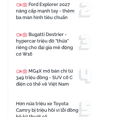
Ford Explorer 2027
nâng cấp mạnh tay - thêm
ba màn hình tiêu chuẩn
Bugatti Destrier -
hypercar triệu đô "thửa"
riêng cho đại gia mê động
cơ W16
MG4X mở bán chỉ từ
349 triệu đồng - SUV cỡ C
điện có thể về Việt Nam
Hơn nửa triệu xe Toyota
Camry bị triệu hồi vì lỗi đồng
hồ kỹ thuật số