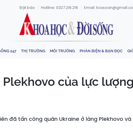
Đặt báo
Hotline: 0327.216.216
Email: toasoan@gmail.c
SỐNG 247
THỊ TRƯỜNG
MÔI TRƯỜNG
PHẢN BIỆN & BẠN ĐỌC
GI
Plekhovo của lực lượng 
 Tiên đã tấn công quân Ukraine ở làng Plekhovo và 