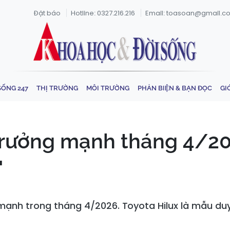
Đặt báo
Hotline: 0327.216.216
Email: toasoan@gmail.c
SỐNG 247
THỊ TRƯỜNG
MÔI TRƯỜNG
PHẢN BIỆN & BẠN ĐỌC
GI
 trưởng mạnh tháng 4/2
"
mạnh trong tháng 4/2026. Toyota Hilux là mẫu du