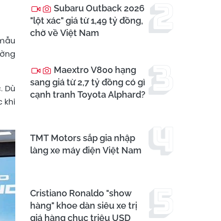
Subaru Outback 2026
"lột xác" giá từ 1,49 tỷ đồng,
chờ về Việt Nam
 mẫu
ường
Maextro V800 hạng
sang giá từ 2,7 tỷ đồng có gì
. Dù
cạnh tranh Toyota Alphard?
 khi
TMT Motors sắp gia nhập
làng xe máy điện Việt Nam
Cristiano Ronaldo "show
hàng" khoe dàn siêu xe trị
giá hàng chục triệu USD