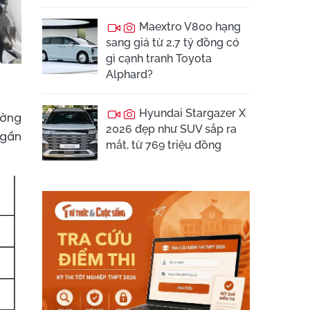
Maextro V800 hạng
sang giá từ 2,7 tỷ đồng có
gì cạnh tranh Toyota
Alphard?
Hyundai Stargazer X
ường
2026 đẹp như SUV sắp ra
 gần
mắt, từ 769 triệu đồng