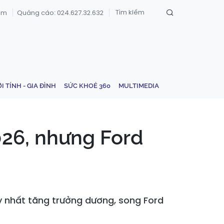
om
Quảng cáo: 024.627.32.632
ỚI TÍNH - GIA ĐÌNH
SỨC KHOẺ 360
MULTIMEDIA
026, nhưng Ford
y nhất tăng trưởng dương, song Ford