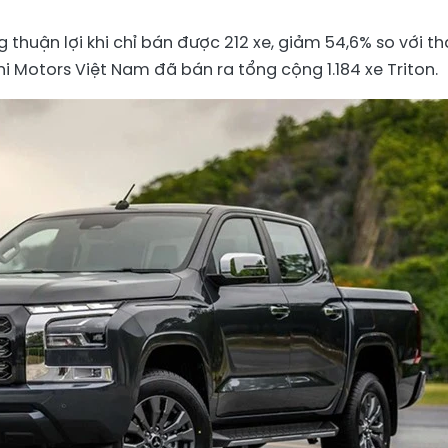
g thuận lợi khi chỉ bán được 212 xe, giảm 54,6% so với t
i Motors Việt Nam đã bán ra tổng cộng 1.184 xe Triton.