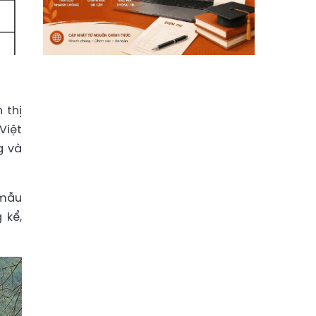
 thị
Việt
g và
 mẫu
 kể,