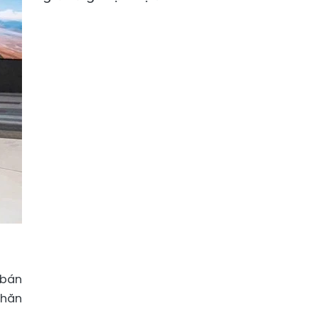
 bán
khăn