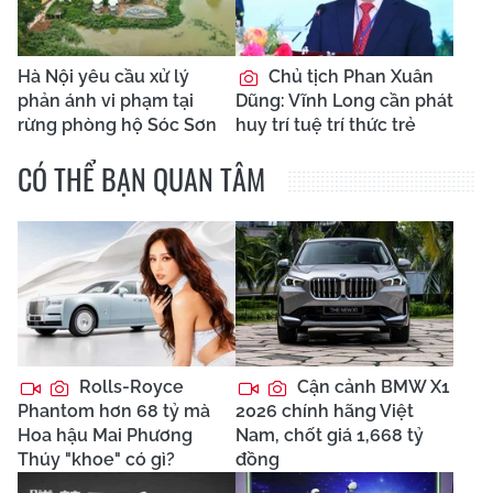
Hà Nội yêu cầu xử lý
Chủ tịch Phan Xuân
phản ánh vi phạm tại
Dũng: Vĩnh Long cần phát
rừng phòng hộ Sóc Sơn
huy trí tuệ trí thức trẻ
CÓ THỂ BẠN QUAN TÂM
Rolls-Royce
Cận cảnh BMW X1
Phantom hơn 68 tỷ mà
2026 chính hãng Việt
Hoa hậu Mai Phương
Nam, chốt giá 1,668 tỷ
Thúy "khoe" có gì?
đồng