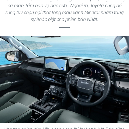
cá mập, tấm bảo vệ bậc cửa… Ngoài ra, Toyota cũng bổ
sung tùy chọn nội thất tông màu xanh Mineral nhằm tăng
sự khác biệt cho phiên bản Nhật.