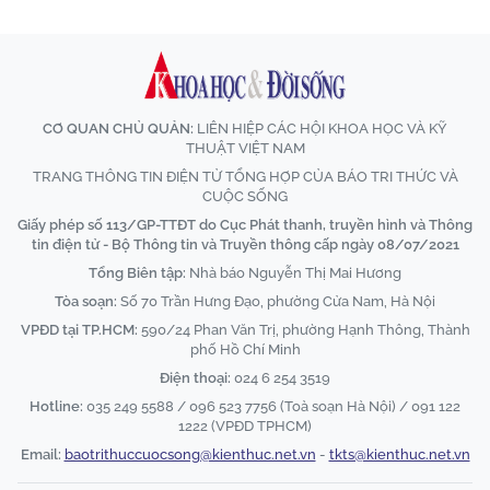
CƠ QUAN CHỦ QUẢN:
LIÊN HIỆP CÁC HỘI KHOA HỌC VÀ KỸ
THUẬT VIỆT NAM
TRANG THÔNG TIN ĐIỆN TỬ TỔNG HỢP CỦA BÁO TRI THỨC VÀ
CUỘC SỐNG
Giấy phép số 113/GP-TTĐT do Cục Phát thanh, truyền hình và Thông
tin điện tử - Bộ Thông tin và Truyền thông cấp ngày 08/07/2021
Tổng Biên tập:
Nhà báo Nguyễn Thị Mai Hương
Tòa soạn:
Số 70 Trần Hưng Đạo, phường Cửa Nam, Hà Nội
VPĐD tại TP.HCM:
590/24 Phan Văn Trị, phường Hạnh Thông, Thành
phố Hồ Chí Minh
Điện thoại:
024 6 254 3519
Hotline:
035 249 5588 / 096 523 7756 (Toà soạn Hà Nội) / 091 122
1222 (VPĐD TPHCM)
Email:
baotrithuccuocsong@kienthuc.net.vn
-
tkts@kienthuc.net.vn