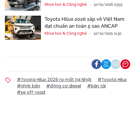
Khoa học & Công nghệ
12/01/2026 23:59
Toyota Hilux 2026 sắp về Việt Nam
đạt chuẩn an toàn 5 sao ANCAP
Khoa học & Công nghệ
12/12/2025 11:30
#Toyota Hilux 2026 ra mắt tại Nhật
#Toyota Hilux
#nhật bản
#động cơ diesel
#bán tải
#xe off-road