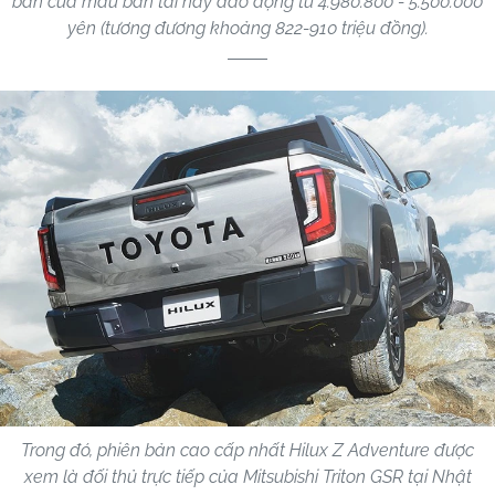
bán của mẫu bán tải này dao động từ 4.980.800 - 5.500.000
yên (tương đương khoảng 822-910 triệu đồng).
Trong đó, phiên bản cao cấp nhất Hilux Z Adventure được
xem là đối thủ trực tiếp của Mitsubishi Triton GSR tại Nhật