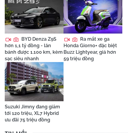
BYD Denza Z9S
Ra mắt xe ga
hơn 1,1 tỷ đồng - lăn
Honda Giorno+ đặc biệt
bánh được 1.100 km, kèm
Buzz Lightyear, giá hơn
sạc siêu nhanh
59 triệu đồng
Suzuki Jimny đang giảm
tới 120 triệu, XL7 Hybrid
ưu đãi 75 triệu đồng