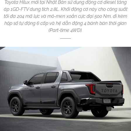
Toyota Hilux mới tại Nhật Bản sử dụng động cơ diesel tăng
áp 1GD-FTV dung tích 2.8L. Khối động cơ này cho công suất
tối đa 204 mã lực và mô-men xoắn cực đại 500 Nm, đi kèm
hộp số tự động 6 cấp và hệ dẫn động 4 bánh bán thời gian
(Part-time 4WD).