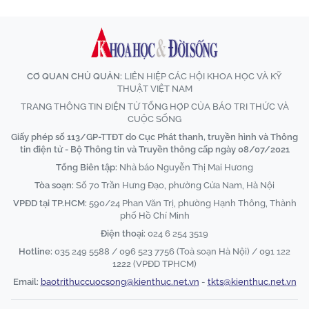
CƠ QUAN CHỦ QUẢN:
LIÊN HIỆP CÁC HỘI KHOA HỌC VÀ KỸ
THUẬT VIỆT NAM
TRANG THÔNG TIN ĐIỆN TỬ TỔNG HỢP CỦA BÁO TRI THỨC VÀ
CUỘC SỐNG
Giấy phép số 113/GP-TTĐT do Cục Phát thanh, truyền hình và Thông
tin điện tử - Bộ Thông tin và Truyền thông cấp ngày 08/07/2021
Tổng Biên tập:
Nhà báo Nguyễn Thị Mai Hương
Tòa soạn:
Số 70 Trần Hưng Đạo, phường Cửa Nam, Hà Nội
VPĐD tại TP.HCM:
590/24 Phan Văn Trị, phường Hạnh Thông, Thành
phố Hồ Chí Minh
Điện thoại:
024 6 254 3519
Hotline:
035 249 5588 / 096 523 7756 (Toà soạn Hà Nội) / 091 122
1222 (VPĐD TPHCM)
Email:
baotrithuccuocsong@kienthuc.net.vn
-
tkts@kienthuc.net.vn