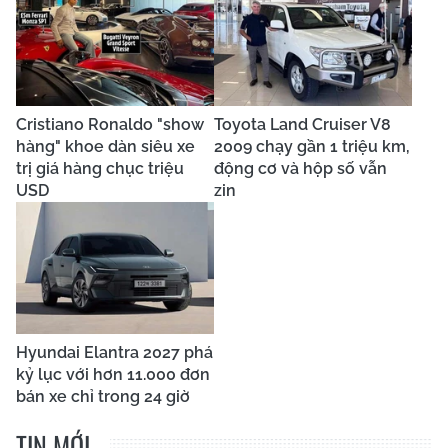
Cristiano Ronaldo "show
Toyota Land Cruiser V8
hàng" khoe dàn siêu xe
2009 chạy gần 1 triệu km,
trị giá hàng chục triệu
động cơ và hộp số vẫn
USD
zin
Hyundai Elantra 2027 phá
kỷ lục với hơn 11.000 đơn
bán xe chỉ trong 24 giờ
TIN MỚI