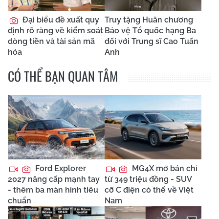
Đại biểu đề xuất quy
Truy tặng Huân chương
định rõ ràng về kiểm soát
Bảo vệ Tổ quốc hạng Ba
dòng tiền và tài sản mã
đối với Trung sĩ Cao Tuấn
hóa
Anh
CÓ THỂ BẠN QUAN TÂM
Ford Explorer
MG4X mở bán chỉ
2027 nâng cấp mạnh tay
từ 349 triệu đồng - SUV
- thêm ba màn hình tiêu
cỡ C điện có thể về Việt
chuẩn
Nam