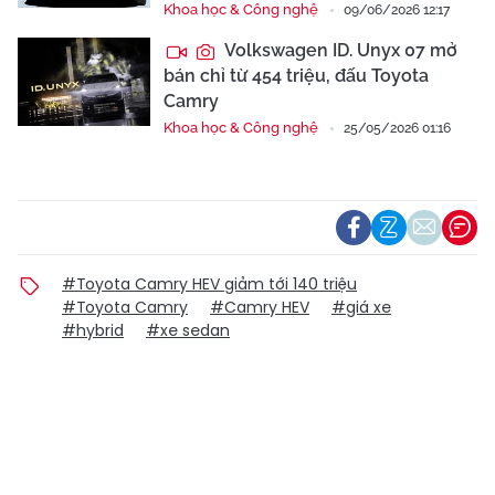
Khoa học & Công nghệ
09/06/2026 12:17
Volkswagen ID. Unyx 07 mở
bán chỉ từ 454 triệu, đấu Toyota
Camry
Khoa học & Công nghệ
25/05/2026 01:16
#Toyota Camry HEV giảm tới 140 triệu
#Toyota Camry
#Camry HEV
#giá xe
#hybrid
#xe sedan