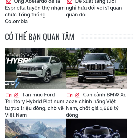
Ông Abelardo de la
Đề xuất tăng tuổi
Espriella tuyên thệ nhậm
nghỉ hưu đối với sĩ quan
chức Tổng thống
quân đội
Colombia
CÓ THỂ BẠN QUAN TÂM
Tận mục Ford
Cận cảnh BMW X1
Territory Hybrid Platinum
2026 chính hãng Việt
từ 710 triệu đồng, chờ về
Nam, chốt giá 1,668 tỷ
Việt Nam
đồng