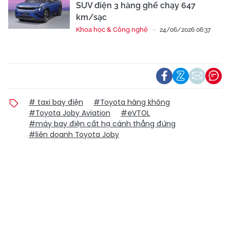
SUV điện 3 hàng ghế chạy 647
km/sạc
Khoa học & Công nghệ
24/06/2026 06:37
# taxi bay điện
#Toyota hàng không
#Toyota Joby Aviation
#eVTOL
#máy bay điện cất hạ cánh thẳng đứng
#liên doanh Toyota Joby