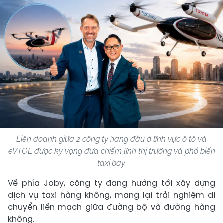
Liên doanh giữa 2 công ty hàng đầu ở lĩnh vực ô tô và
eVTOL được kỳ vọng đưa chiếm lĩnh thị trường và phổ biến
taxi bay.
Về phía Joby, công ty đang hướng tới xây dựng
dịch vụ taxi hàng không, mang lại trải nghiệm di
chuyển liền mạch giữa đường bộ và đường hàng
không.