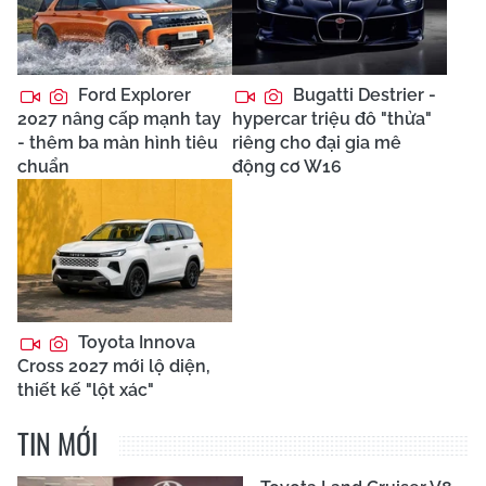
Ford Explorer
Bugatti Destrier -
2027 nâng cấp mạnh tay
hypercar triệu đô "thửa"
- thêm ba màn hình tiêu
riêng cho đại gia mê
chuẩn
động cơ W16
Toyota Innova
Cross 2027 mới lộ diện,
thiết kế "lột xác"
TIN MỚI