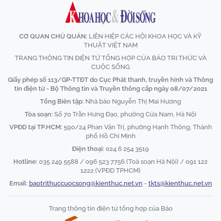
CƠ QUAN CHỦ QUẢN:
LIÊN HIỆP CÁC HỘI KHOA HỌC VÀ KỸ
THUẬT VIỆT NAM
TRANG THÔNG TIN ĐIỆN TỬ TỔNG HỢP CỦA BÁO TRI THỨC VÀ
CUỘC SỐNG
Giấy phép số 113/GP-TTĐT do Cục Phát thanh, truyền hình và Thông
tin điện tử - Bộ Thông tin và Truyền thông cấp ngày 08/07/2021
Tổng Biên tập:
Nhà báo Nguyễn Thị Mai Hương
Tòa soạn:
Số 70 Trần Hưng Đạo, phường Cửa Nam, Hà Nội
VPĐD tại TP.HCM:
590/24 Phan Văn Trị, phường Hạnh Thông, Thành
phố Hồ Chí Minh
Điện thoại:
024 6 254 3519
Hotline:
035 249 5588 / 096 523 7756 (Toà soạn Hà Nội) / 091 122
1222 (VPĐD TPHCM)
Email:
baotrithuccuocsong@kienthuc.net.vn
-
tkts@kienthuc.net.vn
Trang thông tin điện tử tổng hợp của Báo