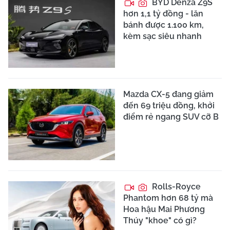
BYD Denza Z9S
hơn 1,1 tỷ đồng - lăn
bánh được 1.100 km,
kèm sạc siêu nhanh
Mazda CX-5 đang giảm
đến 69 triệu đồng, khởi
điểm rẻ ngang SUV cỡ B
Rolls-Royce
Phantom hơn 68 tỷ mà
Hoa hậu Mai Phương
Thúy "khoe" có gì?