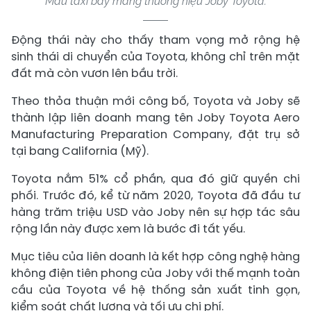
Mẫu taxi bay mang thương hiệu Joby Toyota.
Động thái này cho thấy tham vọng mở rộng hệ
sinh thái di chuyển của Toyota, không chỉ trên mặt
đất mà còn vươn lên bầu trời.
Theo thỏa thuận mới công bố, Toyota và Joby sẽ
thành lập liên doanh mang tên Joby Toyota Aero
Manufacturing Preparation Company, đặt trụ sở
tại bang California (Mỹ).
Toyota nắm 51% cổ phần, qua đó giữ quyền chi
phối. Trước đó, kể từ năm 2020, Toyota đã đầu tư
hàng trăm triệu USD vào Joby nên sự hợp tác sâu
rộng lần này được xem là bước đi tất yếu.
Mục tiêu của liên doanh là kết hợp công nghệ hàng
không điện tiên phong của Joby với thế mạnh toàn
cầu của Toyota về hệ thống sản xuất tinh gọn,
kiểm soát chất lượng và tối ưu chi phí.