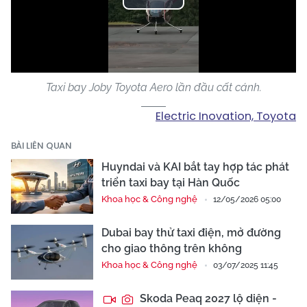
Play
Video
Taxi bay Joby Toyota Aero lần đầu cất cánh.
Electric Inovation, Toyota
BÀI LIÊN QUAN
Huyndai và KAI bắt tay hợp tác phát
triển taxi bay tại Hàn Quốc
Khoa học & Công nghệ
12/05/2026 05:00
Dubai bay thử taxi điện, mở đường
cho giao thông trên không
Khoa học & Công nghệ
03/07/2025 11:45
Skoda Peaq 2027 lộ diện -