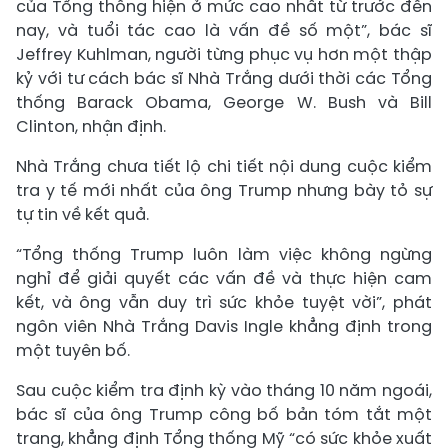
của Tổng thống hiện ở mức cao nhất từ trước đến
nay, và tuổi tác cao là vấn đề số một”, bác sĩ
Jeffrey Kuhlman, người từng phục vụ hơn một thập
kỷ với tư cách bác sĩ Nhà Trắng dưới thời các Tổng
thống Barack Obama, George W. Bush và Bill
Clinton, nhận định.
Nhà Trắng chưa tiết lộ chi tiết nội dung cuộc kiểm
tra y tế mới nhất của ông Trump nhưng bày tỏ sự
tự tin về kết quả.
“Tổng thống Trump luôn làm việc không ngừng
nghỉ để giải quyết các vấn đề và thực hiện cam
kết, và ông vẫn duy trì sức khỏe tuyệt vời”, phát
ngôn viên Nhà Trắng Davis Ingle khẳng định trong
một tuyên bố.
Sau cuộc kiểm tra định kỳ vào tháng 10 năm ngoái,
bác sĩ của ông Trump công bố bản tóm tắt một
trang, khẳng định Tổng thống Mỹ “có sức khỏe xuất