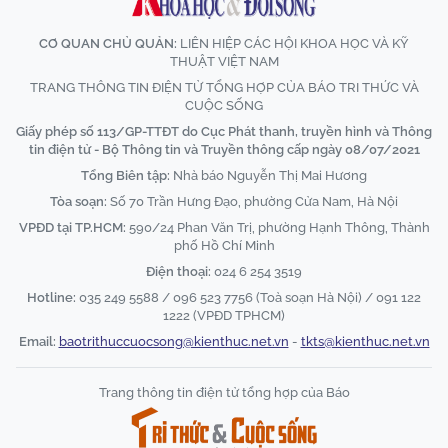
CƠ QUAN CHỦ QUẢN:
LIÊN HIỆP CÁC HỘI KHOA HỌC VÀ KỸ
THUẬT VIỆT NAM
TRANG THÔNG TIN ĐIỆN TỬ TỔNG HỢP CỦA BÁO TRI THỨC VÀ
CUỘC SỐNG
Giấy phép số 113/GP-TTĐT do Cục Phát thanh, truyền hình và Thông
tin điện tử - Bộ Thông tin và Truyền thông cấp ngày 08/07/2021
Tổng Biên tập:
Nhà báo Nguyễn Thị Mai Hương
Tòa soạn:
Số 70 Trần Hưng Đạo, phường Cửa Nam, Hà Nội
VPĐD tại TP.HCM:
590/24 Phan Văn Trị, phường Hạnh Thông, Thành
phố Hồ Chí Minh
Điện thoại:
024 6 254 3519
Hotline:
035 249 5588 / 096 523 7756 (Toà soạn Hà Nội) / 091 122
1222 (VPĐD TPHCM)
Email:
baotrithuccuocsong@kienthuc.net.vn
-
tkts@kienthuc.net.vn
Trang thông tin điện tử tổng hợp của Báo