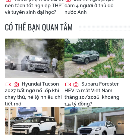
nên tách tốt nghiệp THPT
đâm 4 người ở thủ đô
và tuyển sinh đại học?
nước Anh
CÓ THỂ BẠN QUAN TÂM
Hyundai Tucson
Subaru Forester
2027 bất ngờ nổ lốp khi
HEV ra mắt Việt Nam
chạy thử, hé lộ nhiều chi
tháng 10/2026, khoảng
tiết mới
1,5 tỷ đồng?