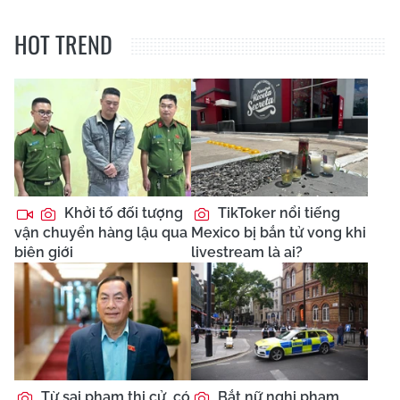
HOT TREND
Khởi tố đối tượng
TikToker nổi tiếng
vận chuyển hàng lậu qua
Mexico bị bắn tử vong khi
biên giới
livestream là ai?
Từ sai phạm thi cử, có
Bắt nữ nghi phạm