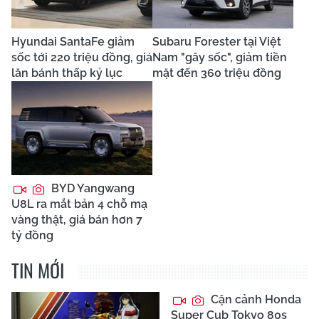
Hyundai SantaFe giảm
Subaru Forester tại Việt
sốc tới 220 triệu đồng, giá
Nam "gây sốc", giảm tiền
lăn bánh thấp kỷ lục
mặt đến 360 triệu đồng
BYD Yangwang
U8L ra mắt bản 4 chỗ mạ
vàng thật, giá bán hơn 7
tỷ đồng
TIN MỚI
Cận cảnh Honda
Super Cub Tokyo 80s