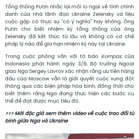
Tổng thống Putin nhắc lại mối lo ngại về tính chính
danh của nhà lãnh đạo Ukraine Zelensky và liệu
cuộc gặp có thực sự "có ý nghĩa" hay không. Ông
Putin cho biết nhiệm kỳ tổng thống của ông
Zelensky đã kết thúc từ lâu và không có cơ chế
pháp lý nào để gia hạn nhiệm kỳ này tại Ukraine.
Trong cuộc phỏng vấn với tờ báo
Kompas
của
Indonesia phát hành ngày 3/9, Bộ trưởng Ngoại
giao Nga Sergey Lavrov xác nhận rằng ưu tiên hàng
đầu của Moscow vẫn là giải quyết cuộc xung đột
thông qua các biện pháp hòa bình, đồng thời cho
biết thêm rằng Nga đang thực hiện các bước cụ
thể để đạt được mục tiêu đó.
>>> Mời độc giả xem thêm video về cuộc trao đổi tù
binh giữa Nga và Ukraine