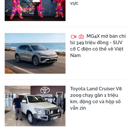
vực
MG4X mở bán chỉ
từ 349 triệu đồng - SUV
cỡ C điện có thể về Việt
Nam
Toyota Land Cruiser V8
2009 chạy gần 1 triệu
km, động cơ và hộp số
vẫn zin