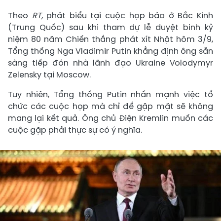
Theo
RT,
phát biểu tại cuộc họp báo ở Bắc Kinh
(Trung Quốc) sau khi tham dự lễ duyệt binh kỷ
niệm 80 năm Chiến thắng phát xít Nhật hôm 3/9,
Tổng thống Nga Vladimir Putin khẳng định ông sẵn
sàng tiếp đón nhà lãnh đạo Ukraine Volodymyr
Zelensky tại Moscow.
Tuy nhiên, Tổng thống Putin nhấn mạnh việc tổ
chức các cuộc họp mà chỉ để gặp mặt sẽ không
mang lại kết quả. Ông chủ Điện Kremlin muốn các
cuộc gặp phải thực sự có ý nghĩa.