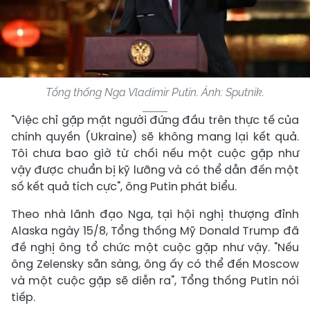
Tổng thống Nga Vladimir Putin. Ảnh: Sputnik.
"Việc chỉ gặp mặt người đứng đầu trên thực tế của
chính quyền (Ukraine) sẽ không mang lại kết quả.
Tôi chưa bao giờ từ chối nếu một cuộc gặp như
vậy được chuẩn bị kỹ lưỡng và có thể dẫn đến một
số kết quả tích cực", ông Putin phát biểu.
Theo nhà lãnh đạo Nga, tại hội nghị thượng đỉnh
Alaska ngày 15/8, Tổng thống Mỹ Donald Trump đã
đề nghị ông tổ chức một cuộc gặp như vậy. "Nếu
ông Zelensky sẵn sàng, ông ấy có thể đến Moscow
và một cuộc gặp sẽ diễn ra", Tổng thống Putin nói
tiếp.