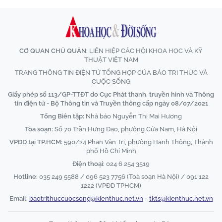
CƠ QUAN CHỦ QUẢN:
LIÊN HIỆP CÁC HỘI KHOA HỌC VÀ KỸ
THUẬT VIỆT NAM
TRANG THÔNG TIN ĐIỆN TỬ TỔNG HỢP CỦA BÁO TRI THỨC VÀ
CUỘC SỐNG
Giấy phép số 113/GP-TTĐT do Cục Phát thanh, truyền hình và Thông
tin điện tử - Bộ Thông tin và Truyền thông cấp ngày 08/07/2021
Tổng Biên tập:
Nhà báo Nguyễn Thị Mai Hương
Tòa soạn:
Số 70 Trần Hưng Đạo, phường Cửa Nam, Hà Nội
VPĐD tại TP.HCM:
590/24 Phan Văn Trị, phường Hạnh Thông, Thành
phố Hồ Chí Minh
Điện thoại:
024 6 254 3519
Hotline:
035 249 5588 / 096 523 7756 (Toà soạn Hà Nội) / 091 122
1222 (VPĐD TPHCM)
Email:
baotrithuccuocsong@kienthuc.net.vn
-
tkts@kienthuc.net.vn