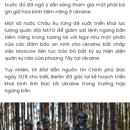
trước đó đã ngỏ ý sẵn sàng tham gia một phái bộ
gìn giữ hòa bình tiềm năng ở Ukraine.
Một số nước Châu Âu từng đề xuất triển khai lực
lượng quân đội NATO để giám sát lệnh ngừng bắn
tiềm năng trong tương lai với Nga như một phần
của các đảm bảo an ninh cho Ukraine, bất chấp
việc Moscow liên tục bác bỏ bất kỳ sự hiện diện
quân sự nào của phương Tây tại Ukraine.
Tuy nhiên, tờ
Bild
dẫn nguồn tin Chính phủ Đức
ngày 31/8 cho biết, Berlin đã gác lại kế hoạch triển
khai binh lính Đức tới Ukraine trong trường hợp
ngừng bắn.