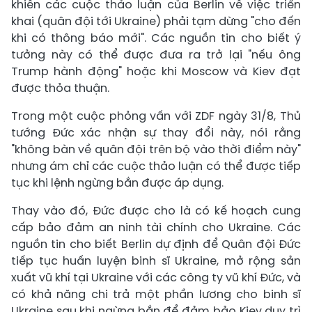
khiến các cuộc thảo luận của Berlin về việc triển
khai (quân đội tới Ukraine) phải tạm dừng "cho đến
khi có thông báo mới". Các nguồn tin cho biết ý
tưởng này có thể được đưa ra trở lại "nếu ông
Trump hành động" hoặc khi Moscow và Kiev đạt
được thỏa thuận.
Trong một cuộc phỏng vấn với ZDF ngày 31/8, Thủ
tướng Đức xác nhận sự thay đổi này, nói rằng
"không bàn về quân đội trên bộ vào thời điểm này"
nhưng ám chỉ các cuộc thảo luận có thể được tiếp
tục khi lệnh ngừng bắn được áp dụng.
Thay vào đó, Đức được cho là có kế hoạch cung
cấp bảo đảm an ninh tài chính cho Ukraine. Các
nguồn tin cho biết Berlin dự định để Quân đội Đức
tiếp tục huấn luyện binh sĩ Ukraine, mở rộng sản
xuất vũ khí tại Ukraine với các công ty vũ khí Đức, và
có khả năng chi trả một phần lương cho binh sĩ
Ukraine sau khi ngừng bắn để đảm bảo Kiev duy trì