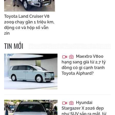
Toyota Land Cruiser V8
2009 chạy gần 1 triệu km,
động cơ và hộp số vẫn
zin
TIN MỚI
Maextro V800
hạng sang giá từ 2,7 tỷ
đồng có gì cạnh tranh
Toyota Alphard?
Hyundai
Stargazer X 2026 đẹp
như SUV sắp ra mắt, từ