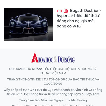
Bugatti Destrier -
hypercar triệu đô "thửa"
riêng cho đại gia mê
động cơ W16
CƠ QUAN CHỦ QUẢN:
LIÊN HIỆP CÁC HỘI KHOA HỌC VÀ KỸ
THUẬT VIỆT NAM
TRANG THÔNG TIN ĐIỆN TỬ TỔNG HỢP CỦA BÁO TRI THỨC VÀ
CUỘC SỐNG
Giấy phép số 113/GP-TTĐT do Cục Phát thanh, truyền hình và Thông
tin điện tử - Bộ Thông tin và Truyền thông cấp ngày 08/07/2021
Tổng Biên tập:
Nhà báo Nguyễn Thị Mai Hương