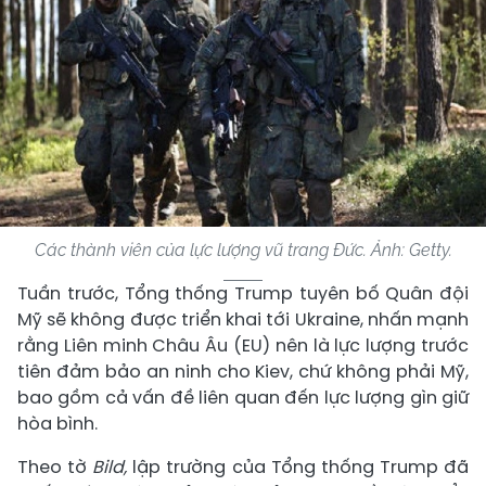
Các thành viên của lực lượng vũ trang Đức. Ảnh: Getty.
Tuần trước, Tổng thống Trump tuyên bố Quân đội
Mỹ sẽ không được triển khai tới Ukraine, nhấn mạnh
rằng Liên minh Châu Âu (EU) nên là lực lượng trước
tiên đảm bảo an ninh cho Kiev, chứ không phải Mỹ,
bao gồm cả vấn đề liên quan đến lực lượng gìn giữ
hòa bình.
Theo tờ
Bild,
lập trường của Tổng thống Trump đã