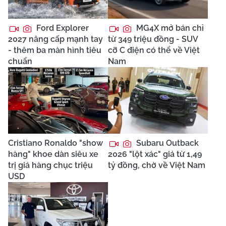
Ford Explorer
MG4X mở bán chỉ
2027 nâng cấp mạnh tay
từ 349 triệu đồng - SUV
- thêm ba màn hình tiêu
cỡ C điện có thể về Việt
chuẩn
Nam
Cristiano Ronaldo "show
Subaru Outback
hàng" khoe dàn siêu xe
2026 "lột xác" giá từ 1,49
trị giá hàng chục triệu
tỷ đồng, chờ về Việt Nam
USD