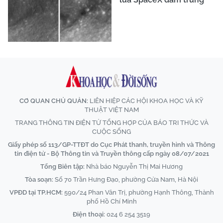
CƠ QUAN CHỦ QUẢN:
LIÊN HIỆP CÁC HỘI KHOA HỌC VÀ KỸ
THUẬT VIỆT NAM
TRANG THÔNG TIN ĐIỆN TỬ TỔNG HỢP CỦA BÁO TRI THỨC VÀ
CUỘC SỐNG
Giấy phép số 113/GP-TTĐT do Cục Phát thanh, truyền hình và Thông
tin điện tử - Bộ Thông tin và Truyền thông cấp ngày 08/07/2021
Tổng Biên tập:
Nhà báo Nguyễn Thị Mai Hương
Tòa soạn:
Số 70 Trần Hưng Đạo, phường Cửa Nam, Hà Nội
VPĐD tại TP.HCM:
590/24 Phan Văn Trị, phường Hạnh Thông, Thành
phố Hồ Chí Minh
Điện thoại:
024 6 254 3519