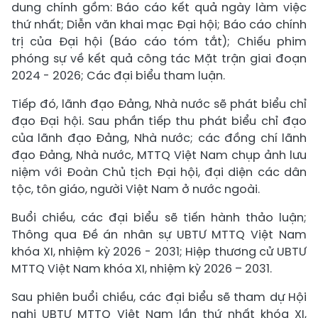
dung chính gồm: Báo cáo kết quả ngày làm việc
thứ nhất; Diễn văn khai mạc Đại hội; Báo cáo chính
trị của Đại hội (Báo cáo tóm tắt); Chiếu phim
phóng sự về kết quả công tác Mặt trận giai đoạn
2024 - 2026; Các đại biểu tham luận.
Tiếp đó, lãnh đạo Đảng, Nhà nước sẽ phát biểu chỉ
đạo Đại hội. Sau phần tiếp thu phát biểu chỉ đạo
của lãnh đạo Đảng, Nhà nước; các đồng chí lãnh
đạo Đảng, Nhà nước, MTTQ Việt Nam chụp ảnh lưu
niệm với Đoàn Chủ tịch Đại hội, đại diện các dân
tộc, tôn giáo, người Việt Nam ở nước ngoài.
Buổi chiều, các đại biểu sẽ tiến hành thảo luận;
Thông qua Đề án nhân sự UBTƯ MTTQ Việt Nam
khóa XI, nhiệm kỳ 2026 - 2031; Hiệp thương cử UBTƯ
MTTQ Việt Nam khóa XI, nhiệm kỳ 2026 – 2031.
Sau phiên buổi chiều, các đại biểu sẽ tham dự Hội
nghị UBTƯ MTTQ Việt Nam lần thứ nhất khóa XI,