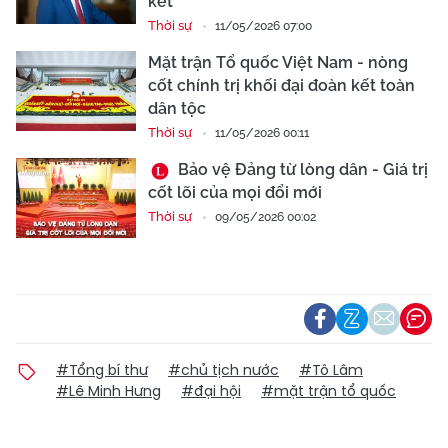
kết’
Thời sự
11/05/2026 07:00
Mặt trận Tổ quốc Việt Nam - nòng
cốt chính trị khối đại đoàn kết toàn
dân tộc
Thời sự
11/05/2026 00:11
Bảo vệ Đảng từ lòng dân - Giá trị
cốt lõi của mọi đổi mới
Thời sự
09/05/2026 00:02
#Tổng bí thư
#chủ tịch nước
#Tô Lâm
#Lê Minh Hưng
#đại hội
#mặt trận tổ quốc