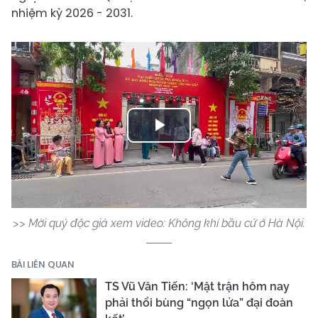
nhiệm kỳ 2026 - 2031.
Play
Video
>> Mời quý độc giả xem video: Không khí bầu cử ở Hà Nội.
BÀI LIÊN QUAN
TS Vũ Văn Tiến: ‘Mặt trận hôm nay
phải thổi bùng “ngọn lửa” đại đoàn