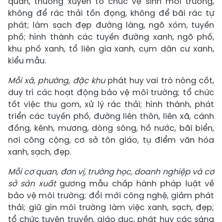
quản, thường xuyên tổ chức vệ sinh môi trường,
không để rác thải tồn đọng, không để bãi rác tự
phát; làm sạch đẹp đường làng, ngõ xóm, tuyến
phố; hình thành các tuyến đường xanh, ngõ phố,
khu phố xanh, tổ liên gia xanh, cụm dân cư xanh,
kiểu mẫu.
Mỗi xã, phường, đặc khu
phát huy vai trò nòng cốt,
duy trì các hoạt động bảo vệ môi trường; tổ chức
tốt việc thu gom, xử lý rác thải; hình thành, phát
triển các tuyến phố, đường liên thôn, liên xã, cánh
đồng, kênh, mương, dòng sông, hồ nước, bãi biển,
nơi công cộng, cơ sở tôn giáo, tụ điểm văn hóa
xanh, sạch, đẹp.
Mỗi cơ quan, đơn vị, trường học, doanh nghiệp và cơ
sở sản xuất
gương mẫu chấp hành pháp luật về
bảo vệ môi trường; đổi mới công nghệ, giảm phát
thải; giữ gìn môi trường làm việc xanh, sạch, đẹp;
tổ chức tuyên truyền, giáo dục, phát huy các sáng