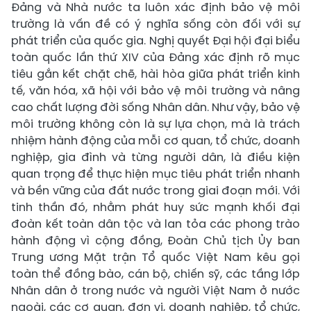
Đảng và Nhà nước ta luôn xác định bảo vệ môi
trường là vấn đề có ý nghĩa sống còn đối với sự
phát triển của quốc gia. Nghị quyết Đại hội đại biểu
toàn quốc lần thứ XIV của Đảng xác định rõ mục
tiêu gắn kết chặt chẽ, hài hòa giữa phát triển kinh
tế, văn hóa, xã hội với bảo vệ môi trường và nâng
cao chất lượng đời sống Nhân dân. Như vậy, bảo vệ
môi trường không còn là sự lựa chọn, mà là trách
nhiệm hành động của mỗi cơ quan, tổ chức, doanh
nghiệp, gia đình và từng người dân, là điều kiện
quan trọng để thực hiện mục tiêu phát triển nhanh
và bền vững của đất nước trong giai đoạn mới. Với
tinh thần đó, nhằm phát huy sức mạnh khối đại
đoàn kết toàn dân tộc và lan tỏa các phong trào
hành động vì cộng đồng, Đoàn Chủ tịch Ủy ban
Trung ương Mặt trận Tổ quốc Việt Nam kêu gọi
toàn thể đồng bào, cán bộ, chiến sỹ, các tầng lớp
Nhân dân ở trong nước và người Việt Nam ở nước
ngoài, các cơ quan, đơn vị, doanh nghiệp, tổ chức,