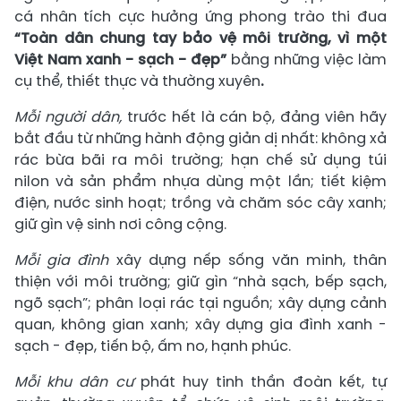
cá nhân tích cực hưởng ứng phong trào thi đua
“Toàn dân chung tay bảo vệ môi trường, vì một
Việt Nam xanh - sạch - đẹp”
bằng những việc làm
cụ thể, thiết thực và thường xuyên
.
Mỗi người dân,
trước hết là cán bộ, đảng viên hãy
bắt đầu từ những hành động giản dị nhất: không xả
rác bừa bãi ra môi trường; hạn chế sử dụng túi
nilon và sản phẩm nhựa dùng một lần; tiết kiệm
điện, nước sinh hoạt; trồng và chăm sóc cây xanh;
giữ gìn vệ sinh nơi công cộng.
Mỗi gia đình
xây dựng nếp sống văn minh, thân
thiện với môi trường; giữ gìn “nhà sạch, bếp sạch,
ngõ sạch”; phân loại rác tại nguồn; xây dựng cảnh
quan, không gian xanh; xây dựng gia đình xanh -
sạch - đẹp, tiến bộ, ấm no, hạnh phúc.
Mỗi khu dân cư
phát huy tinh thần đoàn kết, tự