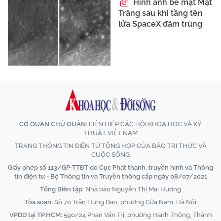
Hình ảnh bề mặt Mặt
Trăng sau khi tầng tên
lửa SpaceX đâm trúng
CƠ QUAN CHỦ QUẢN:
LIÊN HIỆP CÁC HỘI KHOA HỌC VÀ KỸ
THUẬT VIỆT NAM
TRANG THÔNG TIN ĐIỆN TỬ TỔNG HỢP CỦA BÁO TRI THỨC VÀ
CUỘC SỐNG
Giấy phép số 113/GP-TTĐT do Cục Phát thanh, truyền hình và Thông
tin điện tử - Bộ Thông tin và Truyền thông cấp ngày 08/07/2021
Tổng Biên tập:
Nhà báo Nguyễn Thị Mai Hương
Tòa soạn:
Số 70 Trần Hưng Đạo, phường Cửa Nam, Hà Nội
VPĐD tại TP.HCM:
590/24 Phan Văn Trị, phường Hạnh Thông, Thành