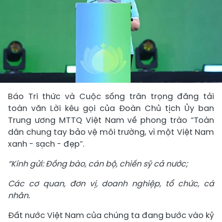
Báo Tri thức và Cuộc sống trân trọng đăng tải
toàn văn Lời kêu gọi của Đoàn Chủ tịch Ủy ban
Trung ương MTTQ Việt Nam về phong trào “Toàn
dân chung tay bảo vệ môi trường, vì một Việt Nam
xanh - sạch - đẹp”.
“Kính gửi: Đồng bào, cán bộ, chiến sỹ cả nước;
Các cơ quan, đơn vị, doanh nghiệp, tổ chức, cá
nhân.
Đất nước Việt Nam của chúng ta đang bước vào kỷ