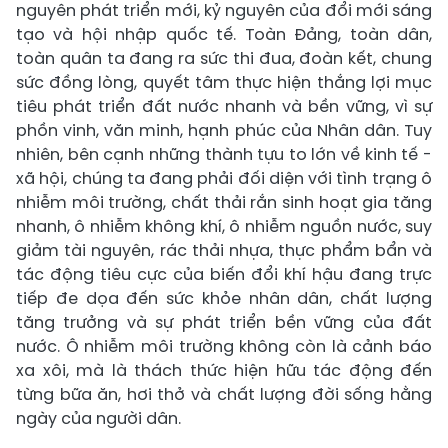
nguyên phát triển mới, kỷ nguyên của đổi mới sáng
tạo và hội nhập quốc tế. Toàn Đảng, toàn dân,
toàn quân ta đang ra sức thi đua, đoàn kết, chung
sức đồng lòng, quyết tâm thực hiện thắng lợi mục
tiêu phát triển đất nước nhanh và bền vững, vì sự
phồn vinh, văn minh, hạnh phúc của Nhân dân. Tuy
nhiên, bên cạnh những thành tựu to lớn về kinh tế -
xã hội, chúng ta đang phải đối diện với tình trạng ô
nhiễm môi trường, chất thải rắn sinh hoạt gia tăng
nhanh, ô nhiễm không khí, ô nhiễm nguồn nước, suy
giảm tài nguyên, rác thải nhựa, thực phẩm bẩn và
tác động tiêu cực của biến đổi khí hậu đang trực
tiếp đe dọa đến sức khỏe nhân dân, chất lượng
tăng trưởng và sự phát triển bền vững của đất
nước. Ô nhiễm môi trường không còn là cảnh báo
xa xôi, mà là thách thức hiện hữu tác động đến
từng bữa ăn, hơi thở và chất lượng đời sống hằng
ngày của người dân.