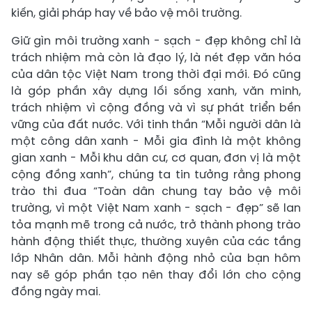
kiến, giải pháp hay về bảo vệ môi trường.
Giữ gìn môi trường xanh - sạch - đẹp không chỉ là
trách nhiệm mà còn là đạo lý, là nét đẹp văn hóa
của dân tộc Việt Nam trong thời đại mới. Đó cũng
là góp phần xây dựng lối sống xanh, văn minh,
trách nhiệm vì cộng đồng và vì sự phát triển bền
vững của đất nước. Với tinh thần “Mỗi người dân là
một công dân xanh - Mỗi gia đình là một không
gian xanh - Mỗi khu dân cư, cơ quan, đơn vị là một
cộng đồng xanh”, chúng ta tin tưởng rằng phong
trào thi đua “Toàn dân chung tay bảo vệ môi
trường, vì một Việt Nam xanh - sạch - đẹp” sẽ lan
tỏa mạnh mẽ trong cả nước, trở thành phong trào
hành động thiết thực, thường xuyên của các tầng
lớp Nhân dân. Mỗi hành động nhỏ của bạn hôm
nay sẽ góp phần tạo nên thay đổi lớn cho cộng
đồng ngày mai.