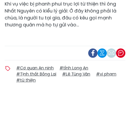
Khi vụ việc bị phanh phui trục lợi từ thiện thì ông
Nhất Nguyên có kiểu lý giải: Ở đây không phải là
chùa, là người tu tại gia, đâu có kêu gọi mạnh
thương quân mà họ tự gửi vào…
#Cơ quan An ninh
#tỉnh Long An
#Tịnh thất Bồng Lai
#Lê Tùng Vân
#vi phạm
#từ thiện