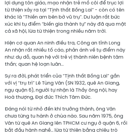
lợi dụng tôn giáo, mạo nhận trẻ mồ côi để trục lợi
từ thiện xảy ra tại “Tịnh thất Bồng Lai” - còn có tên
khác là “Thiền am bên bờ vũ trụ”. Dư luận rất bức
xúc khi tụ điểm “biến gia thành tự” này đã qua mặt
cả xã hội, lừa từ thiện trong nhiều năm trời.
Hiện cơ quan An ninh điều tra, Công an tỉnh Long
An nhận rất nhiều tố cáo, phản ánh về tụ điểm này
như: dụ dỗ, quan hệ với trẻ vị thành niên bệnh tâm
thần; quan hệ loạn luân…
Sự ra đời, phát triển của “Tịnh thất Bồng Lai” gắn
với vị “trụ trì” Lê Tùng Vân (SN 1932, quê An Giang,
ngụ quận 6), người tự nhận là Thầy ông nội, hay
Hoà thượng, Đại đức Thích Tâm Đức.
Đáng nói từ nhỏ đến khi trưởng thành, ông Vân
chưa từng tu hành ở chùa nào. Sau năm 1975, ông
Vân từ quê An Giang lên TPHCM cư ngụ ở quận 6, rồi
bắt đầu hành nghề... lừa từ thiện bằng chiêu trò