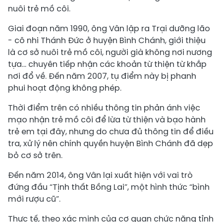
nuôi trẻ mồ côi.
Giai đoạn năm 1990, ông Vân lập ra Trại dưỡng lão
- cô nhi Thánh Đức ở huyện Bình Chánh, giới thiệu
là cơ sở nuôi trẻ mồ côi, người già không nơi nương
tựa… chuyên tiếp nhận các khoản từ thiện từ khắp
nơi đổ về. Đến năm 2007, tụ điểm này bị phanh
phui hoạt động không phép.
Thời điểm trên có nhiều thông tin phản ánh việc
mạo nhận trẻ mồ côi để lừa từ thiện và bạo hành
trẻ em tại đây, nhưng do chưa đủ thông tin để điều
tra, xử lý nên chính quyền huyện Bình Chánh đã dẹp
bỏ cơ sở trên.
Đến năm 2014, ông Vân lại xuất hiện với vai trò
đứng đầu “Tịnh thất Bồng Lai”, một hình thức “bình
mới rượu cũ”.
Thực tế, theo xác minh của cơ quan chức năng tỉnh