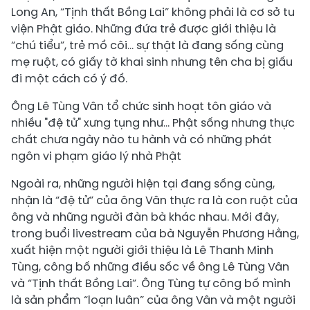
Long An, “Tịnh thất Bồng Lai” không phải là cơ sở tu
viện Phật giáo. Những đứa trẻ được giới thiệu là
“chú tiểu”, trẻ mồ côi… sự thật là đang sống cùng
mẹ ruột, có giấy tờ khai sinh nhưng tên cha bị giấu
đi một cách có ý đồ.
Ông Lê Tùng Vân tổ chức sinh hoạt tôn giáo và
nhiều "đệ tử" xưng tụng như... Phật sống nhưng thực
chất chưa ngày nào tu hành và có những phát
ngôn vi phạm giáo lý nhà Phật
Ngoài ra, những người hiện tại đang sống cùng,
nhận là “đệ tử” của ông Vân thực ra là con ruột của
ông và những người đàn bà khác nhau. Mới đây,
trong buổi livestream của bà Nguyễn Phương Hằng,
xuất hiện một người giới thiệu là Lê Thanh Minh
Tùng, công bố những điều sốc về ông Lê Tùng Vân
và “Tịnh thất Bồng Lai”. Ông Tùng tự công bố mình
là sản phẩm “loạn luân” của ông Vân và một người