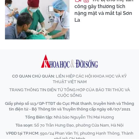
công gây thương tích
nặng mặt và mắt tại Sơn
La
CƠ QUAN CHỦ QUẢN:
LIÊN HIỆP CÁC HỘI KHOA HỌC VÀ KỸ
THUẬT VIỆT NAM
TRANG THÔNG TIN ĐIỆN TỬ TỔNG HỢP CỦA BÁO TRI THỨC VÀ
CUỘC SỐNG
Giấy phép số 113/GP-TTĐT do Cục Phát thanh, truyền hình và Thông
tin điện tử - Bộ Thông tin và Truyền thông cấp ngày 08/07/2021
Tổng Biên tập:
Nhà báo Nguyễn Thị Mai Hương
Tòa soạn:
Số 70 Trần Hưng Đạo, phường Cửa Nam, Hà Nội
VPĐD tại TP.HCM:
590/24 Phan Văn Trị, phường Hạnh Thông, Thành
phố Hồ Chí Minh