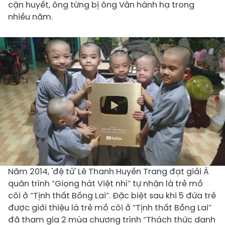
cận huyết, ông từng bị ông Vân hành hạ trong
nhiều năm.
Năm 2014, 'đệ tử' Lê Thanh Huyền Trang đạt giải Á
quân trình “Giọng hát Việt nhí” tự nhận là trẻ mồ
côi ở “Tịnh thất Bồng Lai”. Đặc biệt sau khi 5 đứa trẻ
được giới thiệu là trẻ mồ côi ở “Tịnh thất Bồng Lai”
đã tham gia 2 mùa chương trình “Thách thức danh