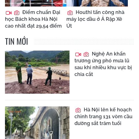
Điểm chuẩn Đại
Houthi tấn công nhà
học Bách khoa Hà Nội
máy lọc dầu ở Ả Rập Xê
cao nhất đạt 29,54 điểm
Út
TIN MỚI
Nghệ An khẩn
trương ứng phó mưa lũ
sau khi nhiều khu vực bị
chia cắt
Hà Nội lên kế hoạch
chỉnh trang 131 vòm cầu
đường sắt trăm tuổi