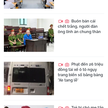
Buôn bán cái
chết trắng, người đàn
ông lĩnh án chung thân
Phạt đến 26 triệu
đồng tài xế ô tô ngụy
trang biển số bằng bảng
'Xe tang lễ'
Trẻ bị chó mẹ tấn