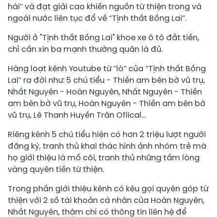
hài” và đạt giải cao khiến nguồn từ thiện trong và
ngoài nước liên tục đổ về “Tịnh thất Bồng Lai”.
Người ở "Tịnh thất Bồng Lai" khoe xe ô tô đắt tiền,
chỉ cần xin ba mạnh thường quân là đủ.
Hàng loạt kênh Youtube từ “lò” của “Tịnh thất Bồng
Lai” ra đời như: 5 chú tiểu - Thiền am bên bờ vũ trụ,
Nhất Nguyên - Hoàn Nguyên, Nhất Nguyên - Thiền
am bên bờ vũ trụ, Hoàn Nguyên - Thiền am bên bờ
vũ trụ, Lê Thanh Huyền Trân Ofiical…
Riêng kênh 5 chú tiểu hiện có hơn 2 triệu lượt người
đăng ký, tranh thủ khai thác hình ảnh nhóm trẻ mà
họ giới thiệu là mồ côi, tranh thủ những tấm lòng
vàng quyên tiền từ thiện.
Trong phần giới thiệu kênh có kêu gọi quyên góp từ
thiện với 2 số tài khoản cá nhân của Hoàn Nguyên,
Nhất Nguyên, thậm chí có thông tin liên hệ để