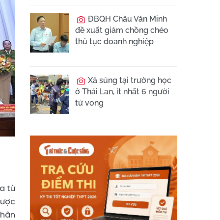
ĐBQH Châu Văn Minh
đề xuất giảm chồng chéo
thủ tục doanh nghiệp
Xả súng tại trường học
ở Thái Lan, ít nhất 6 người
tử vong
a tù
được
thân