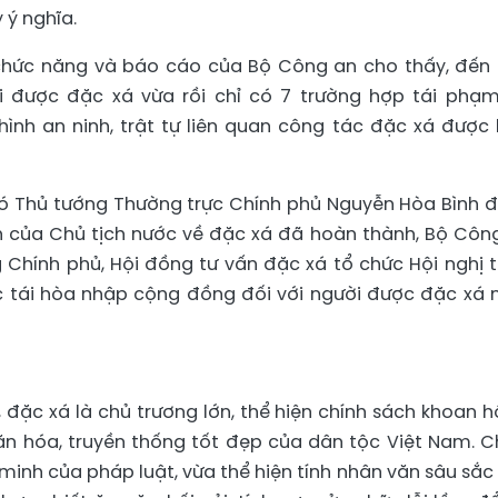
 ý nghĩa.
chức năng và báo cáo của Bộ Công an cho thấy, đến 
i được đặc xá vừa rồi chỉ có 7 trường hợp tái phạm
h hình an ninh, trật tự liên quan công tác đặc xá được
 Phó Thủ tướng Thường trực Chính phủ Nguyễn Hòa Bình 
ịnh của Chủ tịch nước về đặc xá đã hoàn thành, Bộ Côn
Chính phủ, Hội đồng tư vấn đặc xá tổ chức Hội nghị 
c tái hòa nhập cộng đồng đối với người được đặc xá
đặc xá là chủ trương lớn, thể hiện chính sách khoan h
 hóa, truyền thống tốt đẹp của dân tộc Việt Nam. C
minh của pháp luật, vừa thể hiện tính nhân văn sâu sắc