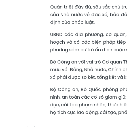
Quán triệt đầy đủ, sâu sắc chủ t
của Nhà nước về đặc xá, bảo đ
định của pháp luật.
UBND các địa phương, cơ quan,
hoạch và có các biện pháp tiếp 
phương sớm cư trú ổn định cuộc 
Bộ Công an với vai trò Cơ quan 
mưu với Đảng, Nhà nước, Chính ph
xá phải được sơ kết, tổng kết và k
Bộ Công an, Bộ Quốc phòng phố
ninh, an toàn các cơ sở giam giữ;
dục, cải tạo phạm nhân; thực hiệ
họ tích cực lao động, cải tạo, ph