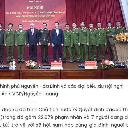
ính phủ Nguyễn Hòa Bình và các đại biểu dự Hội nghị -
Ảnh: VGP/Nguyễn Hoàng
đặc xá đã trình Chủ tịch nước ký Quyết định đặc xá th
ời (trong đó gồm 22.079 phạm nhân và 7 người đang 
tù) trở về với xã hội, sum họp cùng gia đình, người 