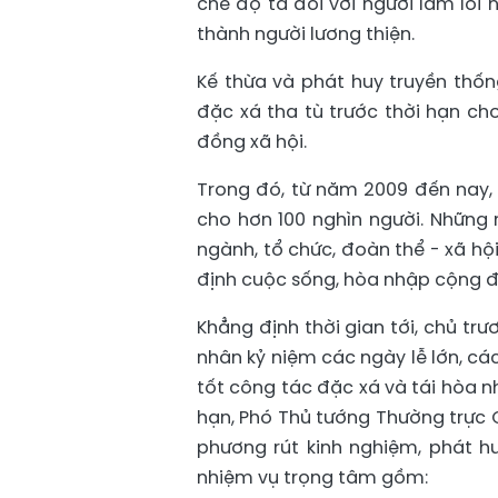
chế độ ta đối với người lầm lỗi n
thành người lương thiện.
Kế thừa và phát huy truyền th
đặc xá tha tù trước thời hạn ch
đồng xã hội.
Trong đó, từ năm 2009 đến nay, 
cho hơn 100 nghìn người. Những 
ngành, tổ chức, đoàn thể - xã hội
định cuộc sống, hòa nhập cộng 
Khẳng định thời gian tới, chủ tr
nhân kỷ niệm các ngày lễ lớn, các
tốt công tác đặc xá và tái hòa n
hạn, Phó Thủ tướng Thường trực 
phương rút kinh nghiệm, phát hu
nhiệm vụ trọng tâm gồm: