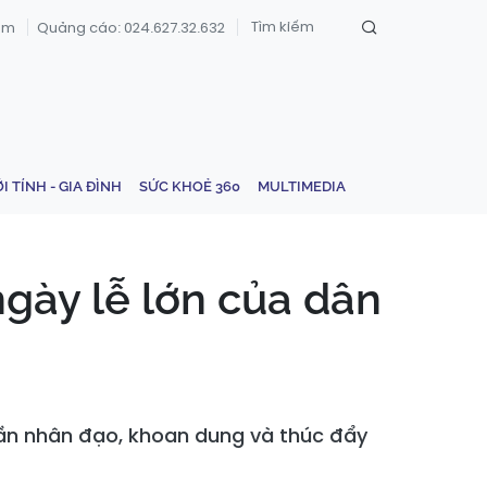
om
Quảng cáo: 024.627.32.632
ỚI TÍNH - GIA ĐÌNH
SỨC KHOẺ 360
MULTIMEDIA
ngày lễ lớn của dân
hần nhân đạo, khoan dung và thúc đẩy