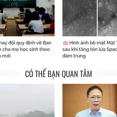
hay đổi quy định về Ban
Hình ảnh bề mặt Mặt 
n cha mẹ học sinh theo
sau khi tầng tên lửa Spa
o mới
đâm trúng
CÓ THỂ BẠN QUAN TÂM