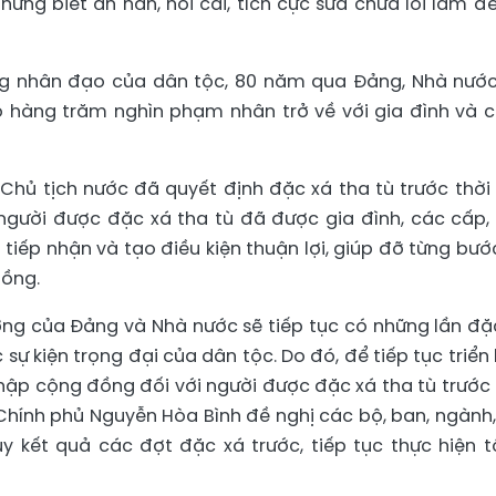
hưng biết ăn năn, hối cải, tích cực sửa chữa lỗi lầm để
ống nhân đạo của dân tộc, 80 năm qua Đảng, Nhà nướ
o hàng trăm nghìn phạm nhân trở về với gia đình và 
Chủ tịch nước đã quyết định đặc xá tha tù trước thời
người được đặc xá tha tù đã được gia đình, các cấp,
 tiếp nhận và tạo điều kiện thuận lợi, giúp đỡ từng bướ
đồng.
ương của Đảng và Nhà nước sẽ tiếp tục có những lần đặ
 sự kiện trọng đại của dân tộc. Do đó, để tiếp tục triển 
hập cộng đồng đối với người được đặc xá tha tù trước 
Chính phủ Nguyễn Hòa Bình đề nghị các bộ, ban, ngành,
y kết quả các đợt đặc xá trước, tiếp tục thực hiện t