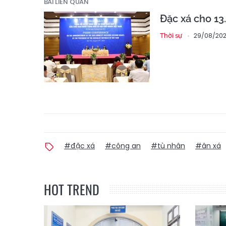
BÀI LIÊN QUAN
Đặc xá cho 1
29/08/202
Thời sự
#đặc xá
#công an
#tù nhân
#ân xá
HOT TREND