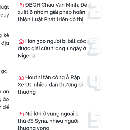
ĐBQH Châu Văn Minh: Đề
luật
xuất 6 nhóm giải pháp hoàn
 quy
thiện Luật Phát triển đô thị
g kế
Hơn 300 người bị bắt cóc
 địa
được giải cứu trong 1 ngày ở
Nigeria
đặc
Houthi tấn công Ả Rập
Xê Út, nhiều dân thường bị
i an
thương
giáo
n để
Nổ lớn ở vùng ngoại ô
thủ đô Syria, nhiều người
thương vong