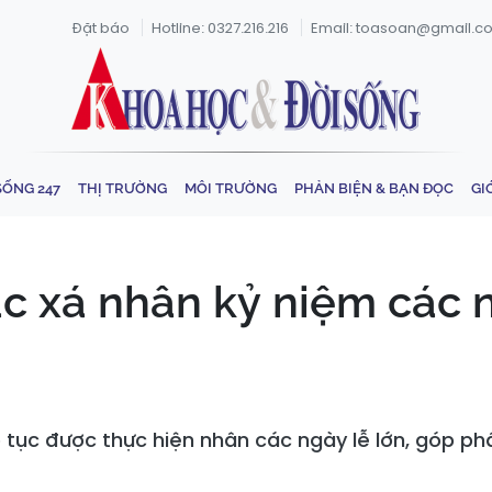
Đặt báo
Hotline: 0327.216.216
Email: toasoan@gmail.c
SỐNG 247
THỊ TRƯỜNG
MÔI TRƯỜNG
PHẢN BIỆN & BẠN ĐỌC
GI
ặc xá nhân kỷ niệm các 
 tục được thực hiện nhân các ngày lễ lớn, góp p