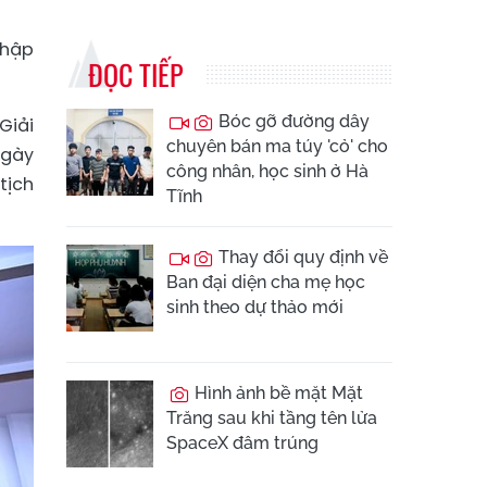
nhập
ĐỌC TIẾP
Bóc gỡ đường dây
Giải
chuyên bán ma túy 'cỏ' cho
Ngày
công nhân, học sinh ở Hà
tịch
Tĩnh
Thay đổi quy định về
Ban đại diện cha mẹ học
sinh theo dự thảo mới
Hình ảnh bề mặt Mặt
Trăng sau khi tầng tên lửa
SpaceX đâm trúng