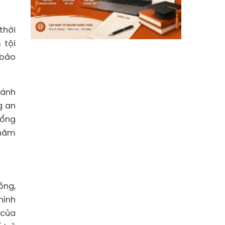
thời
 tội
 bảo
đánh
g an
tổng
 năm
ồng,
hính
 của