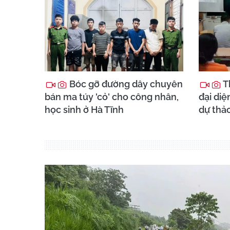
Bóc gỡ đường dây chuyên
T
bán ma túy 'cỏ' cho công nhân,
đại diệ
học sinh ở Hà Tĩnh
dự thả