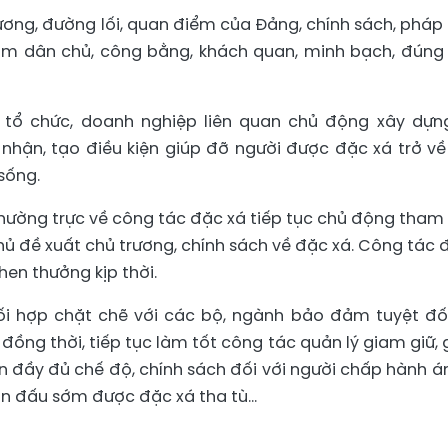
rương, đường lối, quan điểm của Đảng, chính sách, pháp 
ảm dân chủ, công bằng, khách quan, minh bạch, đúng
 tổ chức, doanh nghiệp liên quan chủ động xây dựn
nhận, tạo điều kiện giúp đỡ người được đặc xá trở về
sống.
Thường trực về công tác đặc xá tiếp tục chủ động tham
ủ đề xuất chủ trương, chính sách về đặc xá. Công tác 
hen thưởng kịp thời.
i hợp chặt chẽ với các bộ, ngành bảo đảm tuyệt đố
 đồng thời, tiếp tục làm tốt công tác quản lý giam giữ, 
n đầy đủ chế độ, chính sách đối với người chấp hành á
ấn đấu sớm được đặc xá tha tù...