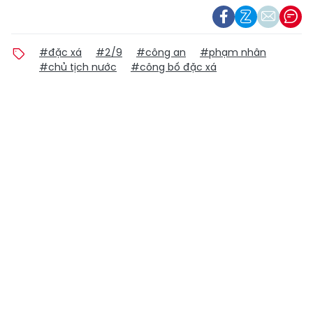
#đặc xá
#2/9
#công an
#phạm nhân
#chủ tịch nước
#công bố đặc xá