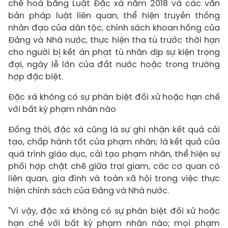
chế hoá bằng Luật Đặc xá năm 2018 và các văn
bản pháp luật liên quan, thể hiện truyền thống
nhân đạo của dân tộc, chính sách khoan hồng của
Đảng và Nhà nước, thực hiện tha tù trước thời hạn
cho người bị kết án phạt tù nhân dịp sự kiện trọng
đại, ngày lễ lớn của đất nước hoặc trong trường
hợp đặc biệt.
Đặc xá không có sự phân biệt đối xử hoặc hạn chế
với bất kỳ phạm nhân nào
Đồng thời, đặc xá cũng là sự ghi nhận kết quả cải
tạo, chấp hành tốt của phạm nhân; là kết quả của
quá trình giáo dục, cải tạo phạm nhân, thể hiện sự
phối hợp chặt chẽ giữa trại giam, các cơ quan có
liên quan, gia đình và toàn xã hội trong việc thực
hiện chính sách của Đảng và Nhà nước.
"Vì vậy, đặc xá không có sự phân biệt đối xử hoặc
hạn chế với bất kỳ phạm nhân nào; mọi phạm