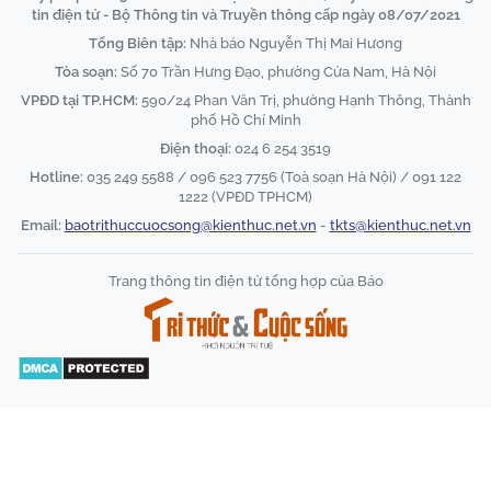
tin điện tử - Bộ Thông tin và Truyền thông cấp ngày 08/07/2021
Tổng Biên tập:
Nhà báo Nguyễn Thị Mai Hương
Tòa soạn:
Số 70 Trần Hưng Đạo, phường Cửa Nam, Hà Nội
VPĐD tại TP.HCM:
590/24 Phan Văn Trị, phường Hạnh Thông, Thành
phố Hồ Chí Minh
Điện thoại:
024 6 254 3519
Hotline:
035 249 5588 / 096 523 7756 (Toà soạn Hà Nội) / 091 122
1222 (VPĐD TPHCM)
Email:
baotrithuccuocsong@kienthuc.net.vn
-
tkts@kienthuc.net.vn
Trang thông tin điện tử tổng hợp của Báo