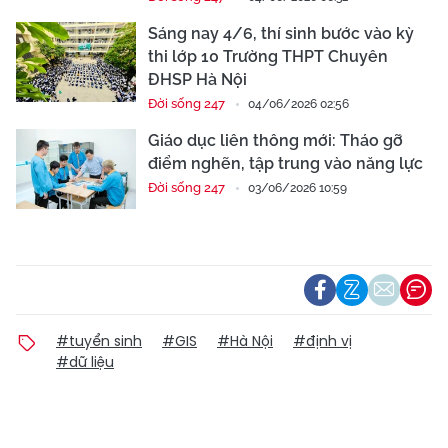
Sáng nay 4/6, thí sinh bước vào kỳ
thi lớp 10 Trường THPT Chuyên
ĐHSP Hà Nội
Đời sống 247
04/06/2026 02:56
Giáo dục liên thông mới: Tháo gỡ
điểm nghẽn, tập trung vào năng lực
Đời sống 247
03/06/2026 10:59
#tuyển sinh
#GIS
#Hà Nội
#định vị
#dữ liệu