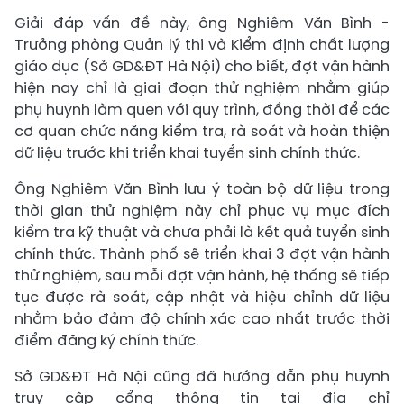
Giải đáp vấn đề này, ông Nghiêm Văn Bình -
Trưởng phòng Quản lý thi và Kiểm định chất lượng
giáo dục (Sở GD&ĐT Hà Nội) cho biết, đợt vận hành
hiện nay chỉ là giai đoạn thử nghiệm nhằm giúp
phụ huynh làm quen với quy trình, đồng thời để các
cơ quan chức năng kiểm tra, rà soát và hoàn thiện
dữ liệu trước khi triển khai tuyển sinh chính thức.
Ông Nghiêm Văn Bình lưu ý toàn bộ dữ liệu trong
thời gian thử nghiệm này chỉ phục vụ mục đích
kiểm tra kỹ thuật và chưa phải là kết quả tuyển sinh
chính thức. Thành phố sẽ triển khai 3 đợt vận hành
thử nghiệm, sau mỗi đợt vận hành, hệ thống sẽ tiếp
tục được rà soát, cập nhật và hiệu chỉnh dữ liệu
nhằm bảo đảm độ chính xác cao nhất trước thời
điểm đăng ký chính thức.
​Sở GD&ĐT Hà Nội cũng đã hướng dẫn phụ huynh
truy cập cổng thông tin tại địa chỉ