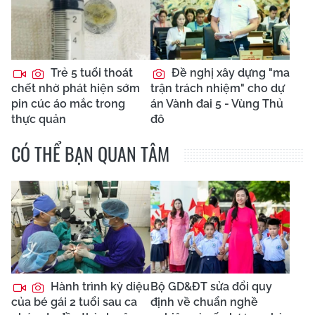
Trẻ 5 tuổi thoát
Đề nghị xây dựng "ma
chết nhờ phát hiện sớm
trận trách nhiệm" cho dự
pin cúc áo mắc trong
án Vành đai 5 - Vùng Thủ
thực quản
đô
CÓ THỂ BẠN QUAN TÂM
Hành trình kỳ diệu
Bộ GD&ĐT sửa đổi quy
của bé gái 2 tuổi sau ca
định về chuẩn nghề