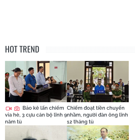
HOT TREND
Bảo kê lấn chiếm
Chiếm đoạt tiền chuyển
vỉa hè, 3 cựu cán bộ lĩnh 9
nhầm, người đàn ông lĩnh
năm tù
12 tháng tù