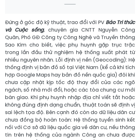
​Đứng ở góc độ kỹ thuật, trao đổi với PV
Báo Tri thức
và Cuộc sống
, chuyên gia CNTT Nguyễn Công
Quân, Phó GĐ Công ty Công Nghệ và Truyền thông
Sao Kim cho biết, việc phụ huynh gặp trục trặc
trong lần đầu thử nghiệm hệ thống xuất phát từ
nhiều nguyên nhân. Lỗi định vị nền (Geocoding): Hệ
thống định vị bản đồ số tại Việt Nam (kể cả khi tích
hợp Google Maps hay bản đồ nền quốc gia) đôi khi
chưa cập nhật kịp tốc độ thay đổi của các ngõ
ngách, số nhà mới đổi, hoặc các tòa chung cư mới
bàn giao. Khi phụ huynh nhập địa chỉ viết tắt hoặc
không đúng định dạng chuẩn, thuật toán sẽ định vị
sai lệch tọa độ. Bên cạnh đó còn do dữ liệu dân cư
chưa đồng bộ hoàn toàn: Hệ thống tuyển sinh kết
nối với Cơ sở dữ liệu quốc gia về dân cư, nếu thông
tin trên hệ thống của ngành Công an chưa được