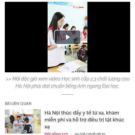
Play
Video
>> Mời độc giả xem video Học sinh cấp 2,3 chất lượng cao
Hà Nội phải đạt chuẩn tiếng Anh ngang Đại học.
BÀI LIÊN QUAN
Hà Nội thúc đẩy y tế từ xa, khám
miễn phí và hỗ trợ điều trị tật khúc
xạ
Đời sống 247
04/06/2026 06:32