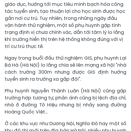
giáo dục, hướng tới mục tiêu minh bạch hóa công
tác tuyển sinh, tạo thuận lợi cho học sinh được học
gần nơi cư trú. Tuy nhiên, trong những ngày đầu
vận hành thử nghiệm, một số phụ huynh gặp tình
trạng định vị chưa chính xác, dẫn tới tâm lý lo lắng
khi trường hiển thị trên hệ thống không đúng với vị
trí cư trú thực tế.
Ngay trong buổi đầu thử nghiệm GIS, phụ huynh Lại
Bá Hà (Hà Nội) lo lắng chia sẻ lên mạng xã hội "nhà
cách trường 300m nhưng được GIS định hướng
tuyển sinh ra trường xa gấp đôi".
Phụ huynh Nguyễn Thành Luân (Hà Nội) cũng gặp
trường hợp tương tự, phản ánh cũng bị lệch địa chỉ,
nhà ở đường Tô Hiệu nhưng bị nhảy sang đường
Hoàng Quốc Việt...
Ở các khu vực như Dương Nội, Nghĩa Đô hay một số
khu đô thị mới trên địa bàn Hà Nội, nhiều phụ huynh