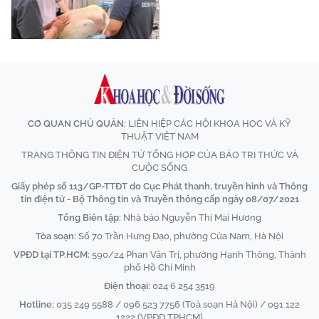
CƠ QUAN CHỦ QUẢN:
LIÊN HIỆP CÁC HỘI KHOA HỌC VÀ KỸ
THUẬT VIỆT NAM
TRANG THÔNG TIN ĐIỆN TỬ TỔNG HỢP CỦA BÁO TRI THỨC VÀ
CUỘC SỐNG
Giấy phép số 113/GP-TTĐT do Cục Phát thanh, truyền hình và Thông
tin điện tử - Bộ Thông tin và Truyền thông cấp ngày 08/07/2021
Tổng Biên tập:
Nhà báo Nguyễn Thị Mai Hương
Tòa soạn:
Số 70 Trần Hưng Đạo, phường Cửa Nam, Hà Nội
VPĐD tại TP.HCM:
590/24 Phan Văn Trị, phường Hạnh Thông, Thành
phố Hồ Chí Minh
Điện thoại:
024 6 254 3519
Hotline:
035 249 5588 / 096 523 7756 (Toà soạn Hà Nội) / 091 122
1222 (VPĐD TPHCM)