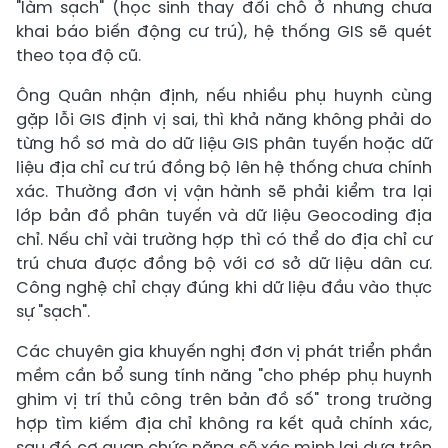
"làm sạch" (học sinh thay đổi chỗ ở nhưng chưa
khai báo biến động cư trú), hệ thống GIS sẽ quét
theo tọa độ cũ.
Ông Quân nhận định, nếu nhiều phụ huynh cùng
gặp lỗi GIS định vị sai, thì khả năng không phải do
từng hồ sơ mà do dữ liệu GIS phân tuyến hoặc dữ
liệu địa chỉ cư trú đồng bộ lên hệ thống chưa chính
xác. Thường đơn vị vận hành sẽ phải kiểm tra lại
lớp bản đồ phân tuyến và dữ liệu Geocoding địa
chỉ. Nếu chỉ vài trường hợp thì có thể do địa chỉ cư
trú chưa được đồng bộ với cơ sở dữ liệu dân cư.
Công nghệ chỉ chạy đúng khi dữ liệu đầu vào thực
sự "sạch".
Các chuyên gia khuyến nghị đơn vị phát triển phần
mềm cần bổ sung tính năng "cho phép phụ huynh
ghim vị trí thủ công trên bản đồ số" trong trường
hợp tìm kiếm địa chỉ không ra kết quả chính xác,
sau đó cơ quan chức năng sẽ xác minh lại dựa trên