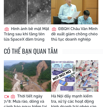
Hình ảnh bề mặt Mặt
ĐBQH Châu Văn Minh
Trăng sau khi tầng tên
đề xuất giảm chồng chéo
lửa SpaceX đâm trúng
thủ tục doanh nghiệp
CÓ THỂ BẠN QUAN TÂM
Thời tiết ngày
Hà Nội đẩy mạnh kiểm
7/8: Mưa rào, dông và
tra, xử lý các hoạt động
cảnh báo nguy hiểm tại
kinh doanh trái phép sản