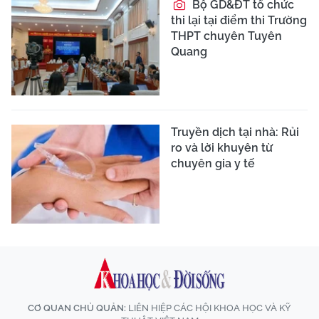
Bộ GD&ĐT tổ chức
thi lại tại điểm thi Trường
THPT chuyên Tuyên
Quang
Truyền dịch tại nhà: Rủi
ro và lời khuyên từ
chuyên gia y tế
CƠ QUAN CHỦ QUẢN:
LIÊN HIỆP CÁC HỘI KHOA HỌC VÀ KỸ