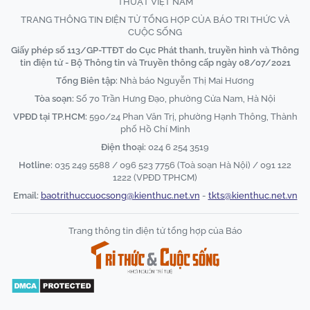
THUẬT VIỆT NAM
TRANG THÔNG TIN ĐIỆN TỬ TỔNG HỢP CỦA BÁO TRI THỨC VÀ
CUỘC SỐNG
Giấy phép số 113/GP-TTĐT do Cục Phát thanh, truyền hình và Thông
tin điện tử - Bộ Thông tin và Truyền thông cấp ngày 08/07/2021
Tổng Biên tập:
Nhà báo Nguyễn Thị Mai Hương
Tòa soạn:
Số 70 Trần Hưng Đạo, phường Cửa Nam, Hà Nội
VPĐD tại TP.HCM:
590/24 Phan Văn Trị, phường Hạnh Thông, Thành
phố Hồ Chí Minh
Điện thoại:
024 6 254 3519
Hotline:
035 249 5588 / 096 523 7756 (Toà soạn Hà Nội) / 091 122
1222 (VPĐD TPHCM)
Email:
baotrithuccuocsong@kienthuc.net.vn
-
tkts@kienthuc.net.vn
Trang thông tin điện tử tổng hợp của Báo