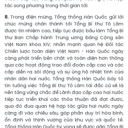
tác song phương trong thời gian tới.
8.
Trong điện mừng, Tổng thống Hàn Quốc gửi lời
chúc mừng chân thành tới Tổng Bí thư Tô Lâm
được tín nhiệm cao, tiếp tục được bầu làm Tổng Bí
thư Ban Chấp hành Trung ương Đảng Cộng sản
Việt Nam khóa XIV; nhấn mạnh quan hệ Đối tác
Chiến lược toàn diện Việt Nam - Hàn Quốc ngày
càng phát triển bền chặt và toàn diện hơn thông
qua các hoạt động trao đổi đoàn cấp cao và các
cấp diễn ra sôi động và sự ủng hộ nhiệt tình của
nhân dân hai nước. Tổng thống Hàn Quốc bày tỏ
tin tưởng việc Tổng Bí thư Tô Lâm tái đắc cử sẽ là
nền tảng vững chắc để Lãnh đạo cấp cao hai nước
tiếp tục triển khai các thỏa thuận đã đạt được,
qua đó đưa quan hệ hợp tác giữa hai nước ngày
càng đi vào chiều sâu, góp phần duy trì hòa bình,
ổn định và thịnh vượng của khu vực và quốc tế.
Tổng thống Hàn Quốc hy vọng sẽ được gặp Tổng Bí