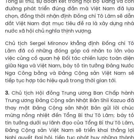
Tổng Bí thư, sự đoàn kết trong nội bộ Đảng và con
đường phát triển đúng đắn mà Việt Nam đã lựa
chọn, đồng thời nhận định Đồng chí Tô Lâm sẽ dẫn
dắt Việt Nam đạt mục tiêu đề ra là xây dựng nhà
nước xã hội chủ nghĩa thịnh vượng.
Chủ tịch Sergei Mironov khẳng định Đồng chí Tô
Lâm đã có những đóng góp cá nhân to lớn vào
việc củng cố quan hệ Đối tác chiến lược toàn diện
giữa Nga và Việt Nam, bày tỏ tin tưởng Đảng Nước
Nga Công bằng và Đảng Cộng sản Việt Nam sẽ
tiếp tục hợp tác hiệu quả trong thời gian tới.
3.
Chủ tịch Hội đồng Trung ương Ban Chấp hành
Trung ương Đảng Cộng sản Nhật Bản Shii Kazuo đã
thay mặt Đảng Cộng sản Nhật Bản gửi lời chúc
mừng nồng nhiệt đến Tổng Bí thư Tô Lâm; bày tỏ
tin tưởng dưới sự lãnh đạo của Tổng Bí thư Tô Lâm,
Đảng Cộng sản Việt Nam sẽ triển khai thắng lợi
Nghị quyết Đại hội, tiếp tục phát huy những thành