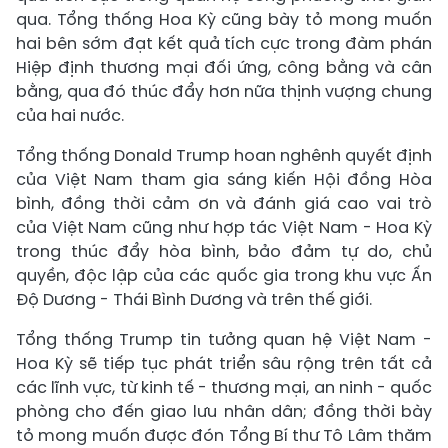
qua. Tổng thống Hoa Kỳ cũng bày tỏ mong muốn
hai bên sớm đạt kết quả tích cực trong đàm phán
Hiệp định thương mại đối ứng, công bằng và cân
bằng, qua đó thúc đẩy hơn nữa thịnh vượng chung
của hai nước.
Tổng thống Donald Trump hoan nghênh quyết định
của Việt Nam tham gia sáng kiến Hội đồng Hòa
bình, đồng thời cảm ơn và đánh giá cao vai trò
của Việt Nam cũng như hợp tác Việt Nam - Hoa Kỳ
trong thúc đẩy hòa bình, bảo đảm tự do, chủ
quyền, độc lập của các quốc gia trong khu vực Ấn
Độ Dương - Thái Bình Dương và trên thế giới.
Tổng thống Trump tin tưởng quan hệ Việt Nam -
Hoa Kỳ sẽ tiếp tục phát triển sâu rộng trên tất cả
các lĩnh vực, từ kinh tế - thương mại, an ninh - quốc
phòng cho đến giao lưu nhân dân; đồng thời bày
tỏ mong muốn được đón Tổng Bí thư Tô Lâm thăm