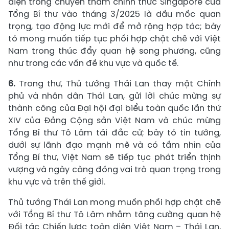
diện trong chuyến thăm chính thức Singapore của
Tổng Bí thư vào tháng 3/2025 là dấu mốc quan
trọng, tạo động lực mới để mở rộng hợp tác; bày
tỏ mong muốn tiếp tục phối hợp chặt chẽ với Việt
Nam trong thúc đẩy quan hệ song phương, cũng
như trong các vấn đề khu vực và quốc tế.
6.
Trong thư, Thủ tướng Thái Lan thay mặt Chính
phủ và nhân dân Thái Lan, gửi lời chúc mừng sự
thành công của Đại hội đại biểu toàn quốc lần thứ
XIV của Đảng Cộng sản Việt Nam và chúc mừng
Tổng Bí thư Tô Lâm tái đắc cử; bày tỏ tin tưởng,
dưới sự lãnh đạo mạnh mẽ và có tầm nhìn của
Tổng Bí thư, Việt Nam sẽ tiếp tục phát triển thịnh
vượng và ngày càng đóng vai trò quan trọng trong
khu vực và trên thế giới.
Thủ tướng Thái Lan mong muốn phối hợp chặt chẽ
với Tổng Bí thư Tô Lâm nhằm tăng cường quan hệ
Đối tác Chiến lược toàn diện Việt Nam – Thái Lan,