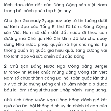
lãnh đạo, dẫn dắt của Đảng Cộng sản Việt Nam
trong bối cảnh phức tạp hiện nay.
Chủ tịch Gennady Zyuganov bày tỏ tin tưởng dưới
sự lãnh đạo của Tổng Bí thư Tô Lâm, Đảng Cộng
sản Việt Nam sẽ dẫn dắt đất nước đi theo con
đường mà Chủ tịch Hồ Chí Minh đã lựa chọn, xây
dựng Nhà nước pháp quyền xã hội chủ nghĩa, hệ
thống quản trị quốc gia hiệu quả, tăng cường vai
trò lãnh đạo và sức chiến đấu của Đảng.
2
. Chủ tịch Đảng Nước Nga Công bằng Sergei
Mironov nhiệt liệt chúc mừng Đảng Cộng sản Việt
Nam tổ chức thành công Đại hội toàn quốc lần thứ
XIV và chúc mừng Đồng chí Tô Lâm nhân dịp được
bầu lại làm Tổng Bí thư Ban Chấp hành Trung ương.
Chủ tịch Đảng Nước Nga Công bằng đánh giá kết
quả của Đại hội khẳng định uy tín chính trị cao của