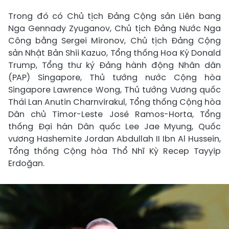
Trong đó có Chủ tịch Đảng Cộng sản Liên bang
Nga Gennady Zyuganov, Chủ tịch Đảng Nước Nga
Công bằng Sergei Mironov, Chủ tịch Đảng Cộng
sản Nhật Bản Shii Kazuo, Tổng thống Hoa Kỳ Donald
Trump, Tổng thư ký Đảng hành động Nhân dân
(PAP) Singapore, Thủ tướng nước Cộng hòa
Singapore Lawrence Wong, Thủ tướng Vương quốc
Thái Lan Anutin Charnvirakul, Tổng thống Cộng hòa
Dân chủ Timor-Leste José Ramos-Horta, Tổng
thống Đại hàn Dân quốc Lee Jae Myung, Quốc
vương Hashemite Jordan Abdullah II Ibn Al Hussein,
Tổng thống Cộng hòa Thổ Nhĩ Kỳ Recep Tayyip
Erdoğan.