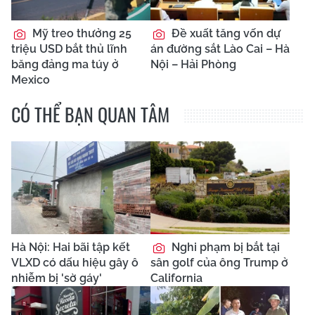
Mỹ treo thưởng 25
Đề xuất tăng vốn dự
triệu USD bắt thủ lĩnh
án đường sắt Lào Cai – Hà
băng đảng ma túy ở
Nội – Hải Phòng
Mexico
CÓ THỂ BẠN QUAN TÂM
Hà Nội: Hai bãi tập kết
Nghi phạm bị bắt tại
VLXD có dấu hiệu gây ô
sân golf của ông Trump ở
nhiễm bị 'sờ gáy'
California