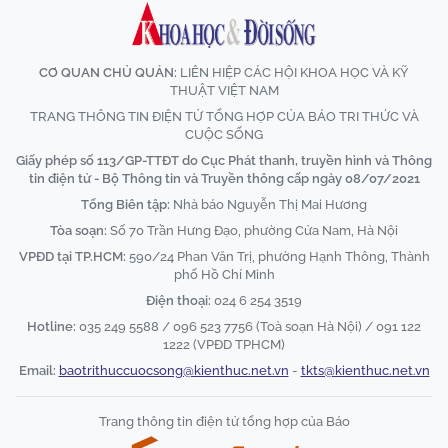
CƠ QUAN CHỦ QUẢN:
LIÊN HIỆP CÁC HỘI KHOA HỌC VÀ KỸ
THUẬT VIỆT NAM
TRANG THÔNG TIN ĐIỆN TỬ TỔNG HỢP CỦA BÁO TRI THỨC VÀ
CUỘC SỐNG
Giấy phép số 113/GP-TTĐT do Cục Phát thanh, truyền hình và Thông
tin điện tử - Bộ Thông tin và Truyền thông cấp ngày 08/07/2021
Tổng Biên tập:
Nhà báo Nguyễn Thị Mai Hương
Tòa soạn:
Số 70 Trần Hưng Đạo, phường Cửa Nam, Hà Nội
VPĐD tại TP.HCM:
590/24 Phan Văn Trị, phường Hạnh Thông, Thành
phố Hồ Chí Minh
Điện thoại:
024 6 254 3519
Hotline:
035 249 5588 / 096 523 7756 (Toà soạn Hà Nội) / 091 122
1222 (VPĐD TPHCM)
Email:
baotrithuccuocsong@kienthuc.net.vn
-
tkts@kienthuc.net.vn
Trang thông tin điện tử tổng hợp của Báo