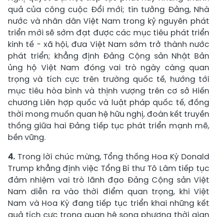
quả của công cuộc Đổi mới; tin tưởng Đảng, Nhà
nước và nhân dân Việt Nam trong kỷ nguyên phát
triển mới sẽ sớm đạt được các mục tiêu phát triển
kinh tế - xã hội, đưa Việt Nam sớm trở thành nước
phát triển; khẳng định Đảng Cộng sản Nhật Bản
ủng hộ Việt Nam đóng vai trò ngày càng quan
trọng và tích cực trên trường quốc tế, hướng tới
mục tiêu hòa bình và thịnh vượng trên cơ sở Hiến
chương Liên hợp quốc và luật pháp quốc tế, đồng
thời mong muốn quan hệ hữu nghị, đoàn kết truyền
thống giữa hai Đảng tiếp tục phát triển mạnh mẽ,
bền vững.
4.
Trong lời chúc mừng, Tổng thống Hoa Kỳ Donald
Trump khẳng định việc Tổng Bí thư Tô Lâm tiếp tục
đảm nhiệm vai trò lãnh đạo Đảng Cộng sản Việt
Nam diễn ra vào thời điểm quan trọng, khi Việt
Nam và Hoa Kỳ đang tiếp tục triển khai những kết
quả tích cực trong quan hệ song phương thời gian