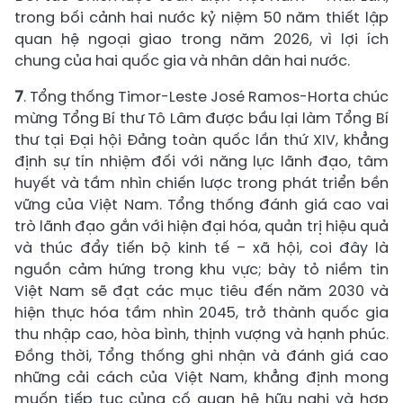
trong bối cảnh hai nước kỷ niệm 50 năm thiết lập
quan hệ ngoại giao trong năm 2026, vì lợi ích
chung của hai quốc gia và nhân dân hai nước.
7
. Tổng thống Timor-Leste José Ramos-Horta chúc
mừng Tổng Bí thư Tô Lâm được bầu lại làm Tổng Bí
thư tại Đại hội Đảng toàn quốc lần thứ XIV, khẳng
định sự tín nhiệm đối với năng lực lãnh đạo, tâm
huyết và tầm nhìn chiến lược trong phát triển bền
vững của Việt Nam. Tổng thống đánh giá cao vai
trò lãnh đạo gắn với hiện đại hóa, quản trị hiệu quả
và thúc đẩy tiến bộ kinh tế – xã hội, coi đây là
nguồn cảm hứng trong khu vực; bày tỏ niềm tin
Việt Nam sẽ đạt các mục tiêu đến năm 2030 và
hiện thực hóa tầm nhìn 2045, trở thành quốc gia
thu nhập cao, hòa bình, thịnh vượng và hạnh phúc.
Đồng thời, Tổng thống ghi nhận và đánh giá cao
những cải cách của Việt Nam, khẳng định mong
muốn tiếp tục củng cố quan hệ hữu nghị và hợp