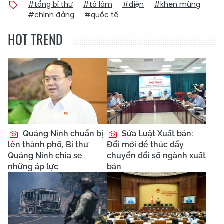
#tổng bí thư
#tô lâm
#điện
#khen mừng
#chính đảng
#quốc tế
HOT TREND
Quảng Ninh chuẩn bị
Sửa Luật Xuất bản:
lên thành phố, Bí thư
Đổi mới để thúc đẩy
Quảng Ninh chia sẻ
chuyển đổi số ngành xuất
những áp lực
bản