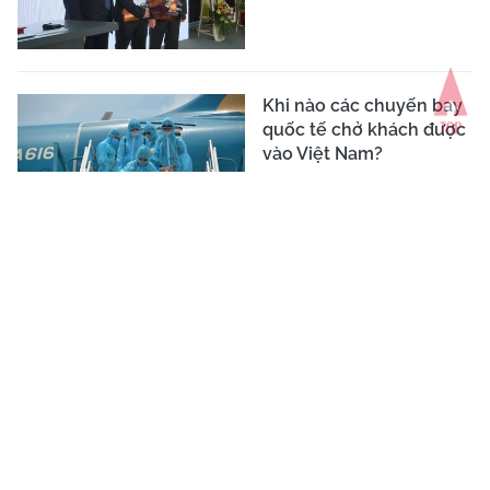
Khi nào các chuyến bay
quốc tế chở khách được
vào Việt Nam?
Nối tới Anh, bay thẳng
qua Mỹ, hàng không Việt
rục rịch tái bay quốc tế