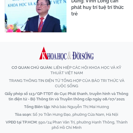
Dũng: Vĩnh Long cần
phát huy trí tuệ trí thức
trẻ
CƠ QUAN CHỦ QUẢN:
LIÊN HIỆP CÁC HỘI KHOA HỌC VÀ KỸ
THUẬT VIỆT NAM
TRANG THÔNG TIN ĐIỆN TỬ TỔNG HỢP CỦA BÁO TRI THỨC VÀ
CUỘC SỐNG
Giấy phép số 113/GP-TTĐT do Cục Phát thanh, truyền hình và Thông
tin điện tử - Bộ Thông tin và Truyền thông cấp ngày 08/07/2021
Tổng Biên tập:
Nhà báo Nguyễn Thị Mai Hương
Tòa soạn:
Số 70 Trần Hưng Đạo, phường Cửa Nam, Hà Nội
VPĐD tại TP.HCM:
590/24 Phan Văn Trị, phường Hạnh Thông, Thành
phố Hồ Chí Minh