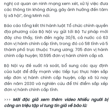
nghị cơ quan an ninh mạng xem xét, xử lý việc đưa
các thông tin không đúng, gây ảnh hưởng đến tâm
lý xã hội”, ông Minh nói.
Báo cáo tổng kết thi hành luật Tổ chức chính quyền
địa phương của Bộ Nội vụ gửi tới Bộ Tư pháp mới
đây cho thấy, tính đến ngày 30/6, cả nước có 63
đơn vị hành chính cấp tỉnh, trong đó có 58 tỉnh và 5
thành phố trực thuộc Trung ương; 705 đơn vị hành
chính cấp huyện; 10.595 đơn vị hành chính cấp xã.
Bộ Nội vụ đề xuất rà soát, bổ sung các quy định
của luật để đẩy mạnh việc tiếp tục thực hiện sắp
xếp đơn vị hành chính cấp huyện, cấp xã từ nay
đến năm 2030 và nghiên cứu để thí điểm sắp xếp
đơn vị hành chính cấp tỉnh.
>>>
Mời độc giả xem thêm video Nhiều người bị
công an triệu tập vì tung tin giả về bão lũ: