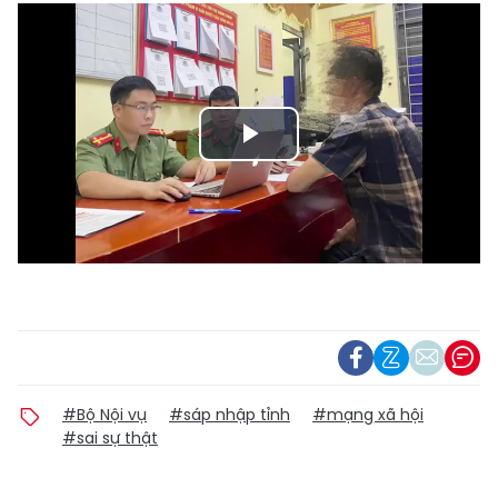
Play
Video
#Bộ Nội vụ
#sáp nhập tỉnh
#mạng xã hội
#sai sự thật