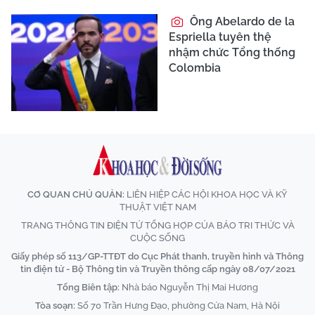
Ông Abelardo de la
Espriella tuyên thệ
nhậm chức Tổng thống
Colombia
CƠ QUAN CHỦ QUẢN:
LIÊN HIỆP CÁC HỘI KHOA HỌC VÀ KỸ
THUẬT VIỆT NAM
TRANG THÔNG TIN ĐIỆN TỬ TỔNG HỢP CỦA BÁO TRI THỨC VÀ
CUỘC SỐNG
Giấy phép số 113/GP-TTĐT do Cục Phát thanh, truyền hình và Thông
tin điện tử - Bộ Thông tin và Truyền thông cấp ngày 08/07/2021
Tổng Biên tập:
Nhà báo Nguyễn Thị Mai Hương
Tòa soạn:
Số 70 Trần Hưng Đạo, phường Cửa Nam, Hà Nội