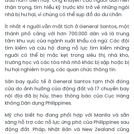
đầu năm đến nay. Ông khuyến cáo người dân nên
thận trọng, tìm hiểu kỹ trước khi trở về những ngôi
nhà bị hư hại, vì chúng có thể sụp đổ do dư chấn.
Ít nhất 4 người vẫn mất tích ở General Santos, một
thành phố cảng với hơn 700.000 dân và là trung
tâm khu vực của ngành xuất khẩu cá ngừ. Các đội
tìm kiếm và cứu hộ đang nỗ lực tìm kiếm những
người có thể bị mắc kẹt trong siêu thị, nhà kho,
trường học và các tòa nhà nhỏ khác bị sập hoặc bị
hư hại nghiêm trọng, các quan chức thông tin.
Sân bay quốc tế ở General Santos tạm thời đóng
cửa do ảnh hưởng của động đất và 17 chuyến bay
nội địa đã bị hủy, theo thông báo của Cục Hàng
không Dân dụng Philippines.
Mỹ cho biết họ đang phối hợp với Manila và sẵn
sàng hỗ trợ các nỗ lực ứng phó của Philippines sau
động đất. Pháp, Nhật Bản và New Zealand cũng