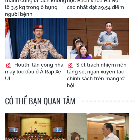
thành công lá lách khổng
học Bách khoa Hà Nội
lồ 3,5 kg trong ổ bụng
cao nhất đạt 29,54 điểm
người bệnh
Houthi tấn công nhà
Siết trách nhiệm nền
máy lọc dầu ở Ả Rập Xê
tảng số, ngăn xuyên tạc
Út
chính sách trên mạng xã
hội
CÓ THỂ BẠN QUAN TÂM