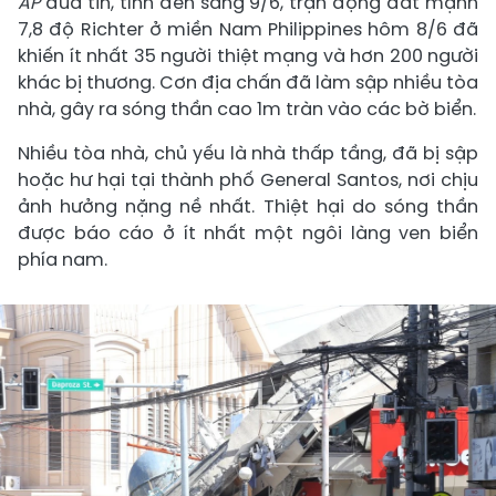
AP
đưa tin, tính đến sáng 9/6, trận động đất mạnh
7,8 độ Richter ở miền Nam Philippines hôm 8/6 đã
khiến ít nhất 35 người thiệt mạng và hơn 200 người
khác bị thương. Cơn địa chấn đã làm sập nhiều tòa
nhà, gây ra sóng thần cao 1m tràn vào các bờ biển.
Nhiều tòa nhà, chủ yếu là nhà thấp tầng, đã bị sập
hoặc hư hại tại thành phố General Santos, nơi chịu
ảnh hưởng nặng nề nhất. Thiệt hại do sóng thần
được báo cáo ở ít nhất một ngôi làng ven biển
phía nam.