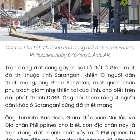
Một tòa nhà bị hư hại sau trận động đất ở General Santos,
Philippines, ngày 8/6/2026. Ảnh: AP.
Trận động đất cũng gây ra sạt lở đất ở Glan, một
đô thị thuộc tỉnh Sarangani, khiến 13 người dân
thiệt mạng, ông Rene Punzalan, một quan chức
phụ trách giảm nhẹ thiên tai của tỉnh, cho biết trên
đài phát thanh DZBB. Ông nói thêm rằng 4 người
dân khác ở Sarangani cũng đã thiệt mạng.
Ông Teresito Bacolcol, Giám đốc Viện Núi lửa và
Địa chấn Philippines cho biết, cơn địa chấn này là
trận động đất mạnh nhất xảy ra ở Philippines từ