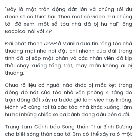
"Đây là một trận động đất lớn và chúng tôi dự
đoán sẽ có thiệt hại. Theo một số video mà chúng
tôi đã xem, một số tòa nhà đã bị hư hại", ông
Bacolcol nói với
AP
.
Đài phát thanh
DZRH
ở Manila đưa tin rằng tòa nhà
thương mại nhỏ nơi đặt chi nhánh của đài trong
tỉnh đã bị sập một phần và các nhân viên đã kịp
thời chạy xuống tầng trệt, may mắn không ai bị
thương.
Chưa rõ liệu có người nào khác bị mắc kẹt trong
đống đổ nát của tòa nhà văn phòng 4 tầng do
trận động đất xảy ra trước giờ làm việc hay không.
Mảnh vỡ cũng rơi từ các tòa nhà khác xuống, làm
hư hại những chiếc xe ba bánh đang đậu bên dưới.
Trung tâm Cảnh báo Sóng thần Thái Bình Dương
cho biết sóng thần cao tới 3m có thể xảy ra ở một