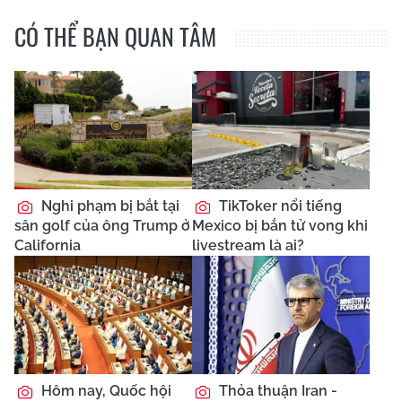
CÓ THỂ BẠN QUAN TÂM
Nghi phạm bị bắt tại
TikToker nổi tiếng
sân golf của ông Trump ở
Mexico bị bắn tử vong khi
California
livestream là ai?
Hôm nay, Quốc hội
Thỏa thuận Iran -