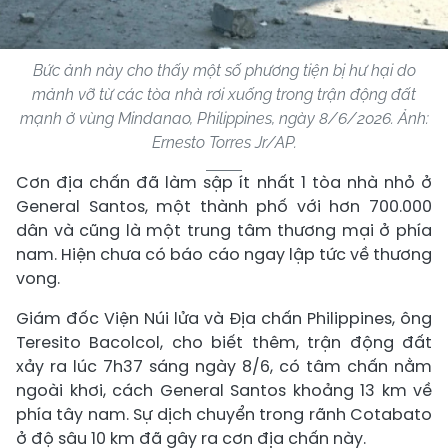
Bức ảnh này cho thấy một số phương tiện bị hư hại do
mảnh vỡ từ các tòa nhà rơi xuống trong trận động đất
mạnh ở vùng Mindanao, Philippines, ngày 8/6/2026. Ảnh:
Ernesto Torres Jr/AP.
Cơn địa chấn đã làm sập ít nhất 1 tòa nhà nhỏ ở
General Santos, một thành phố với hơn 700.000
dân và cũng là một trung tâm thương mại ở phía
nam. Hiện chưa có báo cáo ngay lập tức về thương
vong.
Giám đốc Viện Núi lửa và Địa chấn Philippines, ông
Teresito Bacolcol, cho biết thêm, trận động đất
xảy ra lúc 7h37 sáng ngày 8/6, có tâm chấn nằm
ngoài khơi, cách General Santos khoảng 13 km về
phía tây nam. Sự dịch chuyển trong rãnh Cotabato
ở độ sâu 10 km đã gây ra cơn địa chấn này.