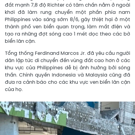
đất mạnh 7,8 độ Richter có tâm chấn nằm ở ngoài
khơi đã làm rung chuyển một phần phía nam
Philippines vào sáng sớm 8/6, gây thiệt hại ở một
thành phố ven biển quan trọng, làm mất điện và
tạo ra những đợt sóng cao 1 mét dọc theo các bờ
biển lân cận.
Tổng thống Ferdinand Marcos Jr. đã yêu cầu người
dân lập tức di chuyển đến vùng đất cao hơn ở các
khu vực của Philippines dễ bị ảnh hưởng bởi sóng
thần. Chính quyền Indonesia và Malaysia cũng đã
đưa ra cảnh báo cho các khu vực ven biển lân cận
của họ.