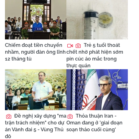
Chiếm đoạt tiền chuyển
Trẻ 5 tuổi thoát
nhầm, người đàn ông lĩnh
chết nhờ phát hiện sớm
12 tháng tù
pin cúc áo mắc trong
thực quản
Đề nghị xây dựng "ma
Thỏa thuận Iran -
trận trách nhiệm" cho dự
Oman đang ở 'giai đoạn
án Vành đai 5 - Vùng Thủ
soạn thảo cuối cùng'
đô