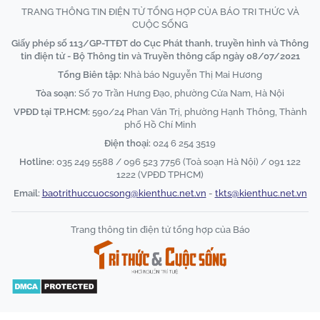
TRANG THÔNG TIN ĐIỆN TỬ TỔNG HỢP CỦA BÁO TRI THỨC VÀ
CUỘC SỐNG
Giấy phép số 113/GP-TTĐT do Cục Phát thanh, truyền hình và Thông
tin điện tử - Bộ Thông tin và Truyền thông cấp ngày 08/07/2021
Tổng Biên tập:
Nhà báo Nguyễn Thị Mai Hương
Tòa soạn:
Số 70 Trần Hưng Đạo, phường Cửa Nam, Hà Nội
VPĐD tại TP.HCM:
590/24 Phan Văn Trị, phường Hạnh Thông, Thành
phố Hồ Chí Minh
Điện thoại:
024 6 254 3519
Hotline:
035 249 5588 / 096 523 7756 (Toà soạn Hà Nội) / 091 122
1222 (VPĐD TPHCM)
Email:
baotrithuccuocsong@kienthuc.net.vn
-
tkts@kienthuc.net.vn
Trang thông tin điện tử tổng hợp của Báo