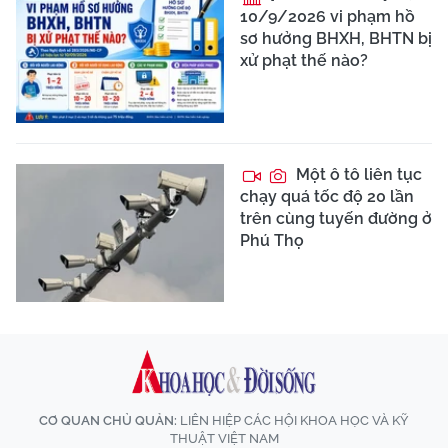
10/9/2026 vi phạm hồ
sơ hưởng BHXH, BHTN bị
xử phạt thế nào?
Một ô tô liên tục
chạy quá tốc độ 20 lần
trên cùng tuyến đường ở
Phú Thọ
CƠ QUAN CHỦ QUẢN:
LIÊN HIỆP CÁC HỘI KHOA HỌC VÀ KỸ
THUẬT VIỆT NAM