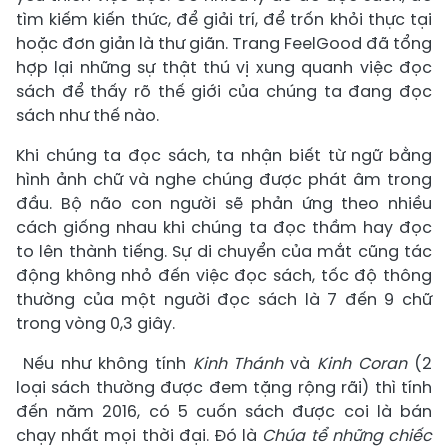
tìm kiếm kiến thức, để giải trí, để trốn khỏi thực tại
hoặc đơn giản là thư giãn. Trang FeelGood đã tổng
hợp lại những sự thật thú vị xung quanh việc đọc
sách để thấy rõ thế giới của chúng ta đang đọc
sách như thế nào.
Khi chúng ta đọc sách, ta nhận biết từ ngữ bằng
hình ảnh chữ và nghe chúng được phát âm trong
đầu. Bộ não con người sẽ phản ứng theo nhiều
cách giống nhau khi chúng ta đọc thầm hay đọc
to lên thành tiếng. Sự di chuyển của mắt cũng tác
động không nhỏ đến việc đọc sách, tốc độ thông
thường của một người đọc sách là 7 đến 9 chữ
trong vòng 0,3 giây.
Nếu như không tính
Kinh Thánh
và
Kinh Coran
(2
loại sách thường được đem tặng rộng rãi) thì tính
đến năm 2016, có 5 cuốn sách được coi là bán
chạy nhất mọi thời đại. Đó là
Chúa tể những chiếc