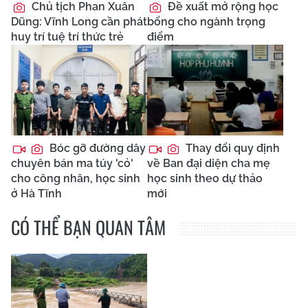
Chủ tịch Phan Xuân
Đề xuất mở rộng học
Dũng: Vĩnh Long cần phát
bổng cho ngành trọng
huy trí tuệ trí thức trẻ
điểm
Bóc gỡ đường dây
Thay đổi quy định
chuyên bán ma túy 'cỏ'
về Ban đại diện cha mẹ
cho công nhân, học sinh
học sinh theo dự thảo
ở Hà Tĩnh
mới
CÓ THỂ BẠN QUAN TÂM