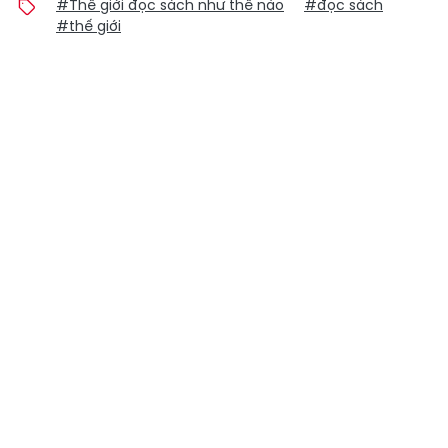
#Thế giới đọc sách như thế nào
#đọc sách
#thế giới