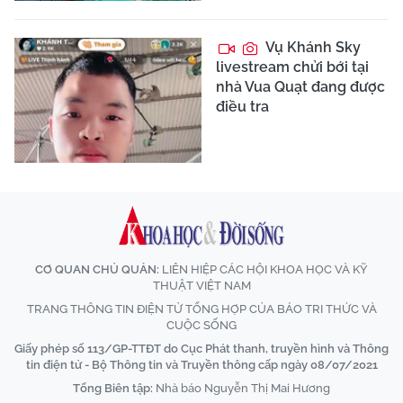
Vụ Khánh Sky
livestream chửi bới tại
nhà Vua Quạt đang được
điều tra
CƠ QUAN CHỦ QUẢN:
LIÊN HIỆP CÁC HỘI KHOA HỌC VÀ KỸ
THUẬT VIỆT NAM
TRANG THÔNG TIN ĐIỆN TỬ TỔNG HỢP CỦA BÁO TRI THỨC VÀ
CUỘC SỐNG
Giấy phép số 113/GP-TTĐT do Cục Phát thanh, truyền hình và Thông
tin điện tử - Bộ Thông tin và Truyền thông cấp ngày 08/07/2021
Tổng Biên tập:
Nhà báo Nguyễn Thị Mai Hương