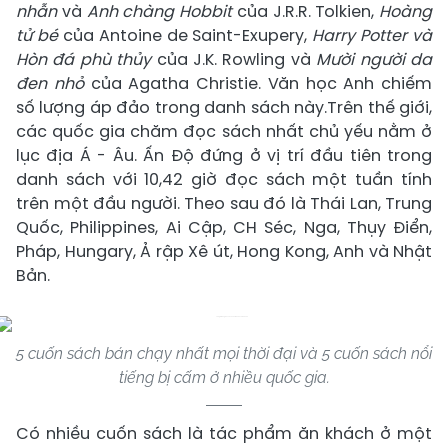
nhẫn
và
Anh chàng Hobbit
của J.R.R. Tolkien,
Hoàng
tử bé
của Antoine de Saint-Exupery,
Harry Potter và
Hòn đá phù thủy
của J.K. Rowling và
Mười người da
đen nhỏ
của Agatha Christie. Văn học Anh chiếm
số lượng áp đảo trong danh sách này.Trên thế giới,
các quốc gia chăm đọc sách nhất chủ yếu nằm ở
lục địa Á - Âu. Ấn Độ đứng ở vị trí đầu tiên trong
danh sách với 10,42 giờ đọc sách một tuần tính
trên một đầu người. Theo sau đó là Thái Lan, Trung
Quốc, Philippines, Ai Cập, CH Séc, Nga, Thụy Điển,
Pháp, Hungary, Ả rập Xê út, Hong Kong, Anh và Nhật
Bản.
5 cuốn sách bán chạy nhất mọi thời đại và 5 cuốn sách nổi
tiếng bị cấm ở nhiều quốc gia.
Có nhiều cuốn sách là tác phẩm ăn khách ở một