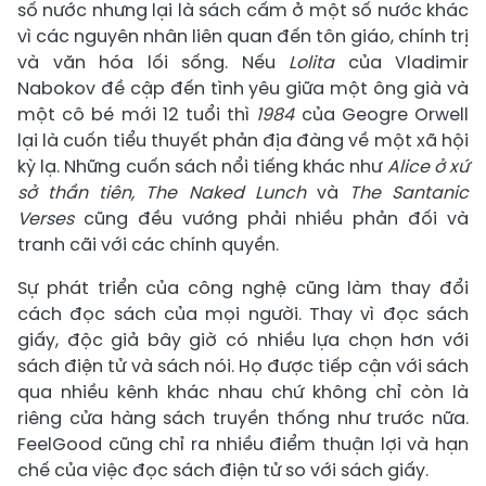
số nước nhưng lại là sách cấm ở một số nước khác
vì các nguyên nhân liên quan đến tôn giáo, chính trị
và văn hóa lối sống. Nếu
Lolita
của Vladimir
Nabokov đề cập đến tình yêu giữa một ông già và
một cô bé mới 12 tuổi thì
1984
của Geogre Orwell
lại là cuốn tiểu thuyết phản địa đàng về một xã hội
kỳ lạ. Những cuốn sách nổi tiếng khác như
Alice ở xứ
sở thần tiên, The Naked Lunch
và
The Santanic
Verses
cũng đều vướng phải nhiều phản đối và
tranh cãi với các chính quyền.
Sự phát triển của công nghệ cũng làm thay đổi
cách đọc sách của mọi người. Thay vì đọc sách
giấy, độc giả bây giờ có nhiều lựa chọn hơn với
sách điện tử và sách nói. Họ được tiếp cận với sách
qua nhiều kênh khác nhau chứ không chỉ còn là
riêng cửa hàng sách truyền thống như trước nữa.
FeelGood cũng chỉ ra nhiều điểm thuận lợi và hạn
chế của việc đọc sách điện tử so với sách giấy.