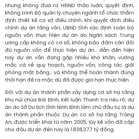
nhưng không đưa ra HĐND thảo luận, quyết định,
không trình Bộ quản lý chuyên ngành tổ chức thẩm
định thiết kế cơ sở điều chỉnh. Khi quyết định điều
chỉnh dự án tăng vốn, UBND tỉnh xác định toàn bộ
nguồn vốn thực hiện dự án do Ngân sách Trung
ương cấp không có cơ sở, không bảo đảm cân đối
đủ nguồn vốn để thực hiện dự án... dẫn đến hiện
nay dự án vẫn đang gặp nhiều khó khăn, vướng
mắc cả về quy hoạch, nguồn vốn, công tác giải
phóng mặt bằng... và không thể hoàn thành đúng
thời hạn đề ra mặc dù đã được gia hạn thực hiện.
Đối với dự án thành phần xây dựng cơ sở hạ tầng
khu núi chùa Bái Đính, Kết luận Thanh tra nêu rõ, dự
án do Sở Du lịch tỉnh Ninh Bình làm chủ đầu tư, là dự
án thành phần thuộc Dự án cơ sở hạ tầng Tràng
An, được triển khai từ năm 2005, lũy kế vốn đã cấp
cho đầu dự án đến nay là 1.838,377 tỷ đồng.