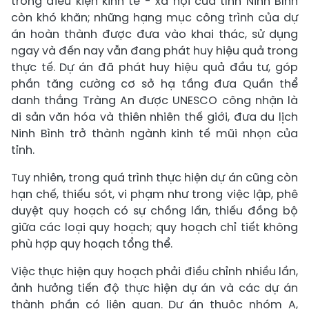
trong điều kiện kinh tế - xã hội của tỉnh Ninh Bình
còn khó khăn; những hạng mục công trình của dự
án hoàn thành được đưa vào khai thác, sử dụng
ngay và đến nay vẫn đang phát huy hiệu quả trong
thực tế. Dự án đã phát huy hiệu quả đầu tư, góp
phần tăng cường cơ sở hạ tầng đưa Quần thể
danh thắng Tràng An được UNESCO công nhận là
di sản văn hóa và thiên nhiên thế giới, đưa du lịch
Ninh Bình trở thành ngành kinh tế mũi nhọn của
tỉnh.
Tuy nhiên, trong quá trình thực hiện dự án cũng còn
hạn chế, thiếu sót, vi phạm như trong việc lập, phê
duyệt quy hoạch có sự chồng lấn, thiếu đồng bộ
giữa các loại quy hoạch; quy hoạch chỉ tiết không
phù hợp quy hoạch tổng thể.
Việc thực hiện quy hoạch phải điều chỉnh nhiều lần,
ảnh hưởng tiến độ thực hiện dự án và các dự án
thành phần có liên quan. Dự án thuộc nhóm A,