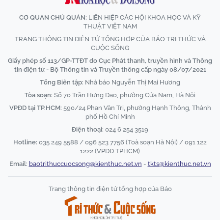
CƠ QUAN CHỦ QUẢN:
LIÊN HIỆP CÁC HỘI KHOA HỌC VÀ KỸ
THUẬT VIỆT NAM
TRANG THÔNG TIN ĐIỆN TỬ TỔNG HỢP CỦA BÁO TRI THỨC VÀ
CUỘC SỐNG
Giấy phép số 113/GP-TTĐT do Cục Phát thanh, truyền hình và Thông
tin điện tử - Bộ Thông tin và Truyền thông cấp ngày 08/07/2021
Tổng Biên tập:
Nhà báo Nguyễn Thị Mai Hương
Tòa soạn:
Số 70 Trần Hưng Đạo, phường Cửa Nam, Hà Nội
VPĐD tại TP.HCM:
590/24 Phan Văn Trị, phường Hạnh Thông, Thành
phố Hồ Chí Minh
Điện thoại:
024 6 254 3519
Hotline:
035 249 5588 / 096 523 7756 (Toà soạn Hà Nội) / 091 122
1222 (VPĐD TPHCM)
Email:
baotrithuccuocsong@kienthuc.net.vn
-
tkts@kienthuc.net.vn
Trang thông tin điện tử tổng hợp của Báo