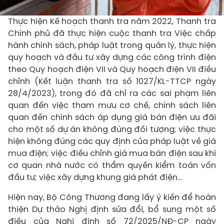
Thực hiện Kế hoạch thanh tra năm 2022, Thanh tra
Chính phủ đã thực hiện cuộc thanh tra Việc chấp
hành chính sách, pháp luật trong quản lý, thực hiện
quy hoạch và đầu tư xây dựng các công trình điện
theo Quy hoạch điện VII và Quy hoạch điện VII điều
chỉnh (Kết luận thanh tra số 1027/KL-TTCP ngày
28/4/2023), trong đó đã chỉ ra các sai phạm liên
quan đến việc tham mưu cơ chế, chính sách liên
quan đến chính sách áp dụng giá bán điện ưu đãi
cho một số dự án không đúng đối tượng; việc thực
hiện không đúng các quy định của pháp luật về giá
mua điện; việc điều chỉnh giá mua bán điện sau khi
cơ quan nhà nước có thẩm quyền kiểm toán vốn
đầu tư; việc xây dựng khung giá phát điện...
Hiện nay, Bộ Công Thương đang lấy ý kiến để hoàn
thiện Dự thảo Nghị định sửa đổi, bổ sung một số
điều của Nghị định số 72/2025/NĐ-CP ngày