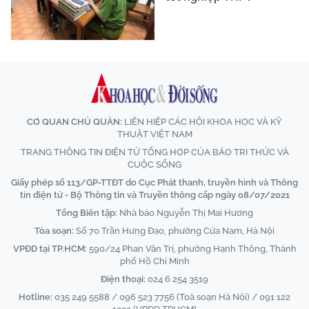
CƠ QUAN CHỦ QUẢN:
LIÊN HIỆP CÁC HỘI KHOA HỌC VÀ KỸ
THUẬT VIỆT NAM
TRANG THÔNG TIN ĐIỆN TỬ TỔNG HỢP CỦA BÁO TRI THỨC VÀ
CUỘC SỐNG
Giấy phép số 113/GP-TTĐT do Cục Phát thanh, truyền hình và Thông
tin điện tử - Bộ Thông tin và Truyền thông cấp ngày 08/07/2021
Tổng Biên tập:
Nhà báo Nguyễn Thị Mai Hương
Tòa soạn:
Số 70 Trần Hưng Đạo, phường Cửa Nam, Hà Nội
VPĐD tại TP.HCM:
590/24 Phan Văn Trị, phường Hạnh Thông, Thành
phố Hồ Chí Minh
Điện thoại:
024 6 254 3519
Hotline:
035 249 5588 / 096 523 7756 (Toà soạn Hà Nội) / 091 122