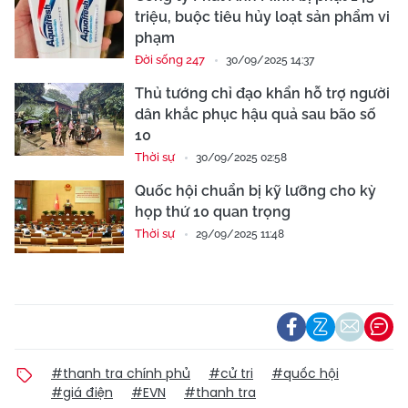
triệu, buộc tiêu hủy loạt sản phẩm vi
phạm
Đời sống 247
30/09/2025 14:37
Thủ tướng chỉ đạo khẩn hỗ trợ người
dân khắc phục hậu quả sau bão số
10
Thời sự
30/09/2025 02:58
Quốc hội chuẩn bị kỹ lưỡng cho kỳ
họp thứ 10 quan trọng
Thời sự
29/09/2025 11:48
#thanh tra chính phủ
#cử tri
#quốc hội
#giá điện
#EVN
#thanh tra