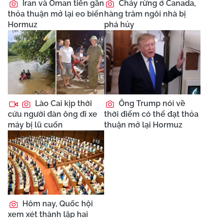
Iran và Oman tiến gần
Cháy rừng ở Canada,
thỏa thuận mở lại eo biển
hàng trăm ngôi nhà bị
Hormuz
phá hủy
Lào Cai kịp thời
Ông Trump nói về
cứu người đàn ông đi xe
thời điểm có thể đạt thỏa
máy bị lũ cuốn
thuận mở lại Hormuz
Hôm nay, Quốc hội
xem xét thành lập hai