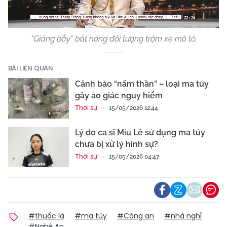
Video
"Giăng bẫy" bắt nóng đối tượng trộm xe mô tô.
BÀI LIÊN QUAN
Cảnh báo “nấm thần” – loại ma túy
gây ảo giác nguy hiểm
Thời sự
15/05/2026 12:44
Lý do ca sĩ Miu Lê sử dụng ma túy
chưa bị xử lý hình sự?
Thời sự
15/05/2026 04:47
#thuốc lá
#ma túy
#Công an
#nhà nghỉ
#Nghệ An