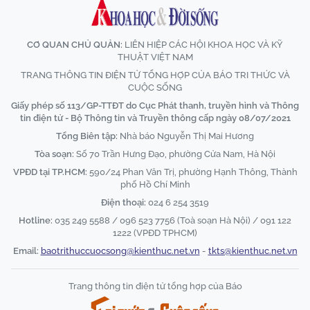
CƠ QUAN CHỦ QUẢN:
LIÊN HIỆP CÁC HỘI KHOA HỌC VÀ KỸ
THUẬT VIỆT NAM
TRANG THÔNG TIN ĐIỆN TỬ TỔNG HỢP CỦA BÁO TRI THỨC VÀ
CUỘC SỐNG
Giấy phép số 113/GP-TTĐT do Cục Phát thanh, truyền hình và Thông
tin điện tử - Bộ Thông tin và Truyền thông cấp ngày 08/07/2021
Tổng Biên tập:
Nhà báo Nguyễn Thị Mai Hương
Tòa soạn:
Số 70 Trần Hưng Đạo, phường Cửa Nam, Hà Nội
VPĐD tại TP.HCM:
590/24 Phan Văn Trị, phường Hạnh Thông, Thành
phố Hồ Chí Minh
Điện thoại:
024 6 254 3519
Hotline:
035 249 5588 / 096 523 7756 (Toà soạn Hà Nội) / 091 122
1222 (VPĐD TPHCM)
Email:
baotrithuccuocsong@kienthuc.net.vn
-
tkts@kienthuc.net.vn
Trang thông tin điện tử tổng hợp của Báo