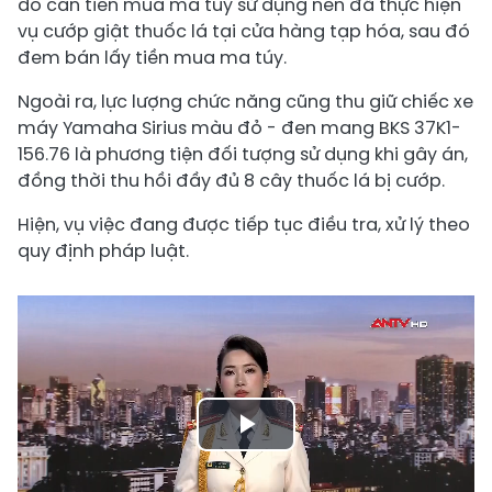
do cần tiền mua ma túy sử dụng nên đã thực hiện
vụ cướp giật thuốc lá tại cửa hàng tạp hóa, sau đó
đem bán lấy tiền mua ma túy.
Ngoài ra, lực lượng chức năng cũng thu giữ chiếc xe
máy Yamaha Sirius màu đỏ - đen mang BKS 37K1-
156.76 là phương tiện đối tượng sử dụng khi gây án,
đồng thời thu hồi đầy đủ 8 cây thuốc lá bị cướp.
Hiện, vụ việc đang được tiếp tục điều tra, xử lý theo
quy định pháp luật.
Play