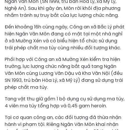
Ngân Văn Môn (SN 1999, trú bản Hòa Lý, xã Mỹ Lý,
Nghệ An). Sau khi gây án, Môn rời khỏi địa phương
nhằm tránh sự truy bắt của lực lượng chức năng.
Đến khoảng 16h cùng ngày, Công an xã Bắc Lý phát
hiện Ngân Văn Môn đang có mặt tại một nhà nghỉ
ở xã Mường Xén và có biểu hiện tổ chức sử dụng
trái phép chất ma túy cùng nhiều đối tượng khác.
Phối hợp với Công an xã Mường Xén kiểm tra hiện
trường, lực lượng chức năng bắt quả tang Ngân
Văn Môn cùng Lương Văn Dậu và Kha Văn Nội (đều
SN 1993, trú bản Hòa Lý, xã Mỹ Lý) đang sử dụng trái
phép chất ma túy.
Tang vật thu giữ gồm 1 bộ dụng cụ sử dụng ma túy,
4 viên ma túy tổng hợp và 0,45 gam heroin.
Tại cơ quan công an, các đối tượng đã thừa nhận
hành vi phạm tội. Riêng Ngân Văn Môn khai nhận