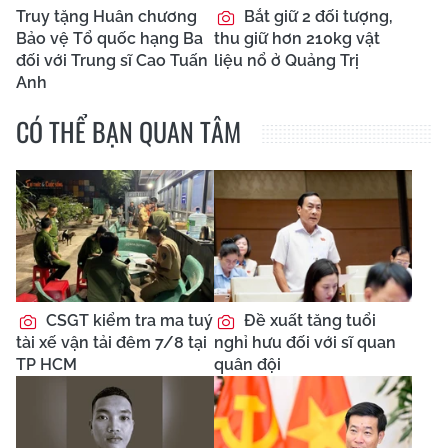
Truy tặng Huân chương
Bắt giữ 2 đối tượng,
Bảo vệ Tổ quốc hạng Ba
thu giữ hơn 210kg vật
đối với Trung sĩ Cao Tuấn
liệu nổ ở Quảng Trị
Anh
CÓ THỂ BẠN QUAN TÂM
CSGT kiểm tra ma tuý
Đề xuất tăng tuổi
tài xế vận tải đêm 7/8 tại
nghỉ hưu đối với sĩ quan
TP HCM
quân đội