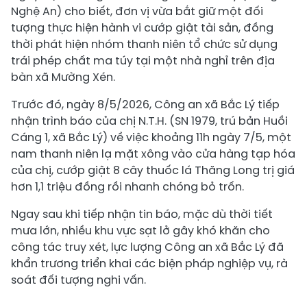
Nghệ An) cho biết, đơn vị vừa bắt giữ một đối
tượng thực hiện hành vi cướp giật tài sản, đồng
thời phát hiện nhóm thanh niên tổ chức sử dụng
trái phép chất ma túy tại một nhà nghỉ trên địa
bàn xã Mường Xén.
Trước đó, ngày 8/5/2026, Công an xã Bắc Lý tiếp
nhận trình báo của chị N.T.H. (SN 1979, trú bản Huồi
Cáng 1, xã Bắc Lý) về việc khoảng 11h ngày 7/5, một
nam thanh niên lạ mặt xông vào cửa hàng tạp hóa
của chị, cướp giật 8 cây thuốc lá Thăng Long trị giá
hơn 1,1 triệu đồng rồi nhanh chóng bỏ trốn.
Ngay sau khi tiếp nhận tin báo, mặc dù thời tiết
mưa lớn, nhiều khu vực sạt lở gây khó khăn cho
công tác truy xét, lực lượng Công an xã Bắc Lý đã
khẩn trương triển khai các biện pháp nghiệp vụ, rà
soát đối tượng nghi vấn.