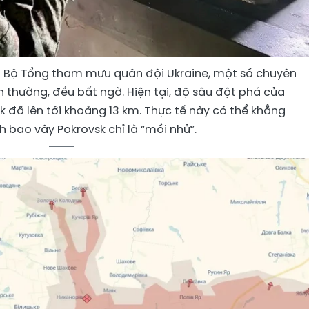
ả Bộ Tổng tham mưu quân đội Ukraine, một số chuyên
n thường, đều bất ngờ. Hiện tại, độ sâu đột phá của
 đã lên tới khoảng 13 km. Thực tế này có thể khẳng
h bao vây Pokrovsk chỉ là “mồi nhử”.