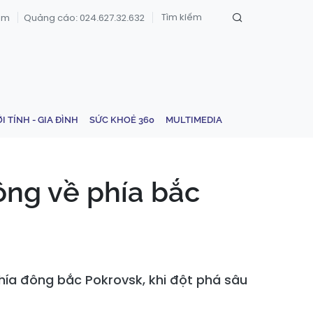
om
Quảng cáo: 024.627.32.632
ỚI TÍNH - GIA ĐÌNH
SỨC KHOẺ 360
MULTIMEDIA
ông về phía bắc
ía đông bắc Pokrovsk, khi đột phá sâu