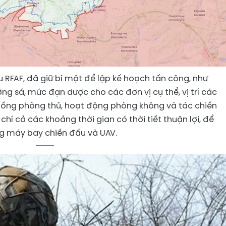
 RFAF, đã giữ bí mật để lập kế hoạch tấn công, như
ng sá, mức đạn dược cho các đơn vị cụ thể, vị trí các
hống phòng thủ, hoạt động phòng không và tác chiến
hí cả các khoảng thời gian có thời tiết thuận lợi, để
g máy bay chiến đấu và UAV.