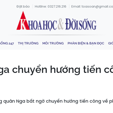
Đặt báo
Hotline: 0327.216.216
Email: toasoan@gmail.c
SỐNG 247
THỊ TRƯỜNG
MÔI TRƯỜNG
PHẢN BIỆN & BẠN ĐỌC
GI
ga chuyển hướng tiến c
g quân Nga bất ngờ chuyển hướng tiến công về ph