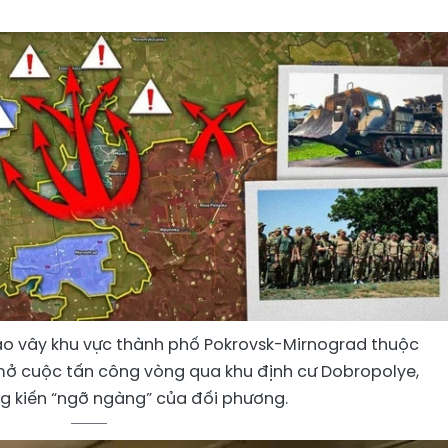
ao vây khu vực thành phố Pokrovsk-Mirnograd thuộc
mở cuộc tấn công vòng qua khu định cư Dobropolye,
g kiến “ngỡ ngàng” của đối phương.