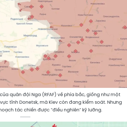
của quân đội Nga (RFAF) về phía bắc, giống như một
vực tỉnh Donetsk, mà Kiev còn đang kiểm soát. Nhưng
hoạch tác chiến được “điều nghiên” kỹ lưỡng.