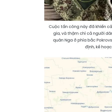
Cuộc tấn công này đã khiến c
gia, và thậm chí cả người dâ
quân Nga ở phía bắc Pokrovsk
định, kế hoạc