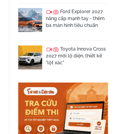
Ford Explorer 2027
nâng cấp mạnh tay - thêm
ba màn hình tiêu chuẩn
Toyota Innova Cross
2027 mới lộ diện, thiết kế
"lột xác"